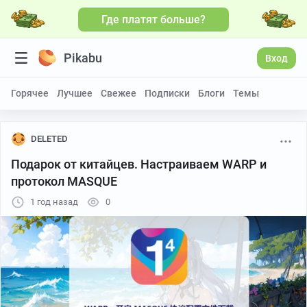
Где платят больше?
Больше видео
Pikabu
Вход
Горячее
Лучшее
Свежее
Подписки
Блоги
Темы
DELETED
Подарок от китайцев. Настраиваем WARP и
протокол MASQUE
1 год назад
0