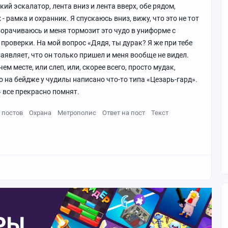
кий эскалатор, лента вниз и лента вверх, обе рядом,
- рамка и охранник. Я спускаюсь вниз, вижу, что это не тот
ворачиваюсь и меня тормозит это чудо в униформе с
проверки. На мой вопрос «Дядя, ты дурак? Я же при тебе
заявляет, что он только пришел и меня вообще не видел.
ем месте, или слеп, или, скорее всего, просто мудак,
о на бейдже у чудилы написано что-то типа «Цезарь-гард».
 все прекрасно помнят.
 постов
Охрана
Метрополис
Ответ на пост
Текст