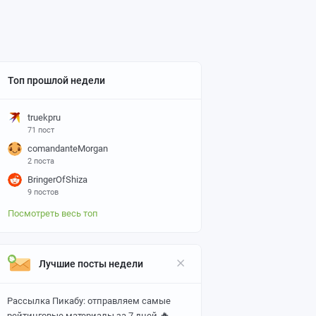
Топ прошлой недели
truekpru
71 пост
comandanteMorgan
2 поста
BringerOfShiza
9 постов
Посмотреть весь топ
Лучшие посты недели
Рассылка Пикабу: отправляем самые
🔥
рейтинговые материалы за 7 дней