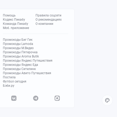
Помощь
Правила соцсети
Кодекс Пикабу
О рекомендациях
Команда Пикабу
О компании
Моб. приложение
Промокоды Биг Гик
Промокоды Lamoda
Промокоды М.Видео
Промокоды Пятерочка
Промокоды Aroma Butik
Промокоды Яндекс Путешествия
Промокоды Яндекс Еда
Промокоды Ситилинк
Промокоды Авито Путешествия
Постила
Футбол сегодня
Бэби.ру