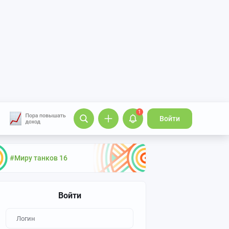
1
Войти
#Миру танков 16
Войти