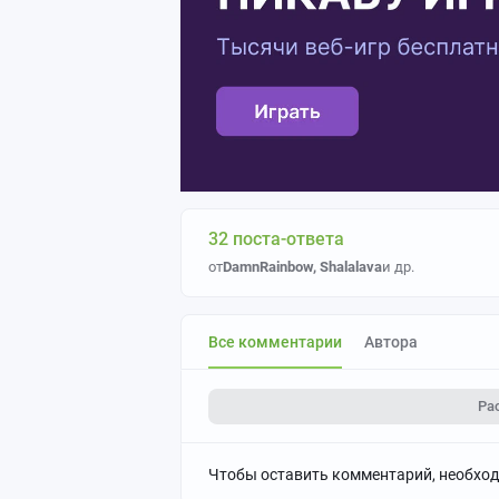
32 поста-ответа
от
DamnRainbow
,
Shalalava
и др.
Все комментарии
Автора
Ра
Чтобы оставить комментарий, необхо