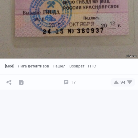
[моё]
Лига детективов
Нашел
Возврат
ПТС
17
94