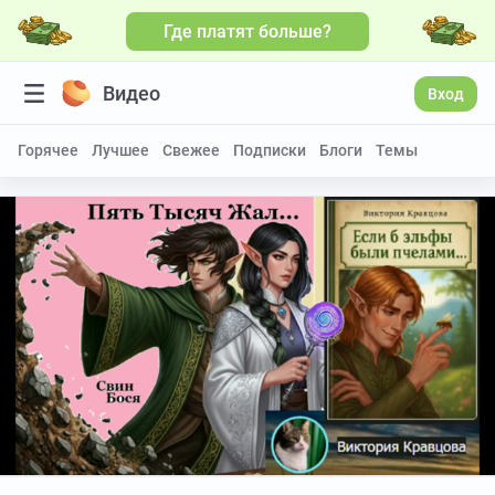
Где платят больше?
Видео
Вход
Горячее
Лучшее
Свежее
Подписки
Блоги
Темы