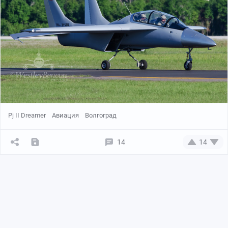
Pj II Dreamer
Авиация
Волгоград
14
14