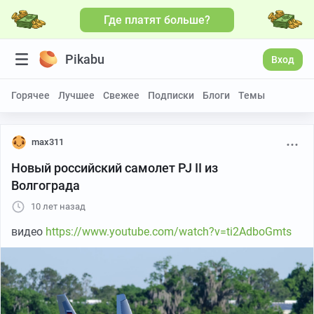
Где платят больше?
Pikabu
Вход
Горячее
Лучшее
Свежее
Подписки
Блоги
Темы
max311
Новый российский самолет PJ II из
Волгограда
10 лет назад
видео
https://www.youtube.com/watch?v=ti2AdboGmts