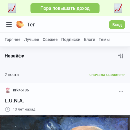
Пора повышать доход
Тег
Вход
Горячее
Лучшее
Свежее
Подписки
Блоги
Темы
Невайфу
2 поста
сначала свежее
nrk45136
L.U.N.A.
10 лет назад