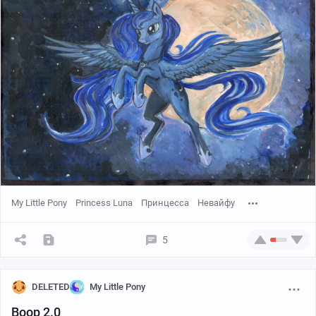
My Little Pony
Princess Luna
Принцесса
Невайфу
5
DELETED
My Little Pony
Boop 2.0