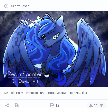
10 лет назад
My Little Pony
Princess Luna
Вотермарки
Понячьи фы
12
11