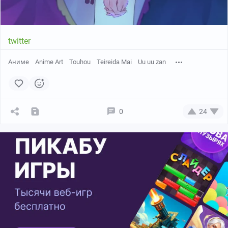
twitter
Аниме
Anime Art
Touhou
Teireida Mai
Uu uu zan
0
24