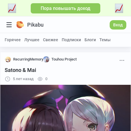
Пора повышать доход
Pikabu
Вход
Горячее
Лучшее
Свежее
Подписки
Блоги
Темы
RecurringMemory
Touhou Project
Satono & Mai
5 лет назад
0