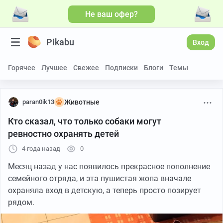
Не ваш офер?
Pikabu
Вход
Горячее
Лучшее
Свежее
Подписки
Блоги
Темы
paran0ik13
Животные
Кто сказал, что только собаки могут
ревностно охранять детей
4 года назад
0
Месяц назад у нас появилось прекрасное пополнение
семейного отряда, и эта пушистая жопа вначале
охраняла вход в детскую, а теперь просто позирует
рядом.