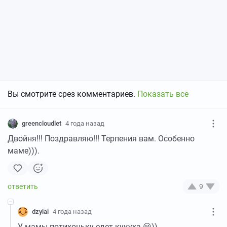
Вы смотрите срез комментариев.
Показать все
greencloudlet
4 года назад
Двойня!!! Поздравляю!!! Терпения вам. Особенно
маме))).
9
dzylai
4 года назад
У мамы потихоньку едет кукуха 😀))