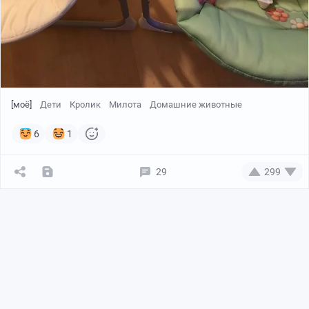
[моё]
Дети
Кролик
Милота
Домашние животные
6
1
29
299