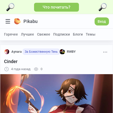
Что почитать?
Pikabu
Вход
Горячее
Лучшее
Свежее
Подписки
Блоги
Темы
Aynara
RWBY
За Божественную Тень
Cinder
4 года назад
0