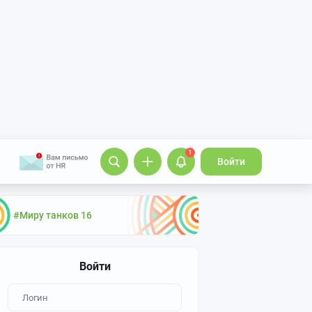
1
Войти
#Миру танков 16
Войти