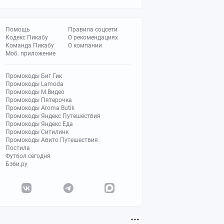
Помощь
Правила соцсети
Кодекс Пикабу
О рекомендациях
Команда Пикабу
О компании
Моб. приложение
Промокоды Биг Гик
Промокоды Lamoda
Промокоды М.Видео
Промокоды Пятерочка
Промокоды Aroma Butik
Промокоды Яндекс Путешествия
Промокоды Яндекс Еда
Промокоды Ситилинк
Промокоды Авито Путешествия
Постила
Футбол сегодня
Бэби.ру