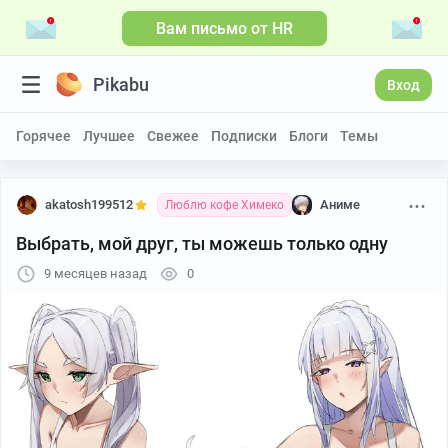
Вам письмо от HR
Pikabu
Вход
Горячее
Лучшее
Свежее
Подписки
Блоги
Темы
akatosh199512
Аниме
Люблю кофе Химеко
Выбрать, мой друг, ты можешь только одну
9 месяцев назад
0