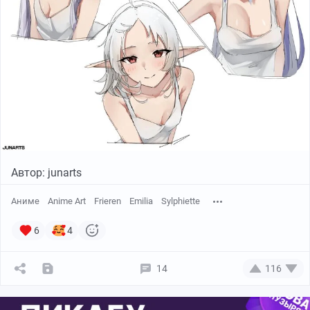
Автор: junarts
Аниме
Anime Art
Frieren
Emilia
Sylphiette
6
4
14
116