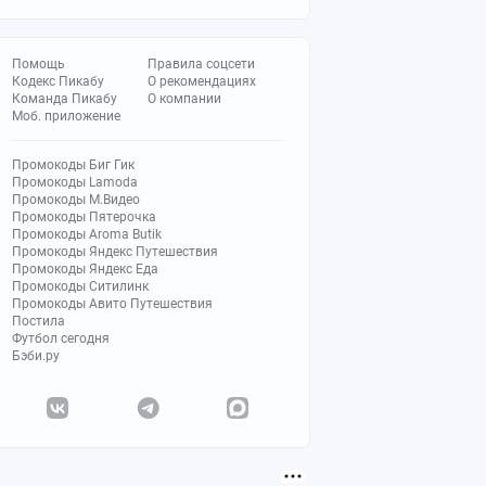
Помощь
Правила соцсети
Кодекс Пикабу
О рекомендациях
Команда Пикабу
О компании
Моб. приложение
Промокоды Биг Гик
Промокоды Lamoda
Промокоды М.Видео
Промокоды Пятерочка
Промокоды Aroma Butik
Промокоды Яндекс Путешествия
Промокоды Яндекс Еда
Промокоды Ситилинк
Промокоды Авито Путешествия
Постила
Футбол сегодня
Бэби.ру