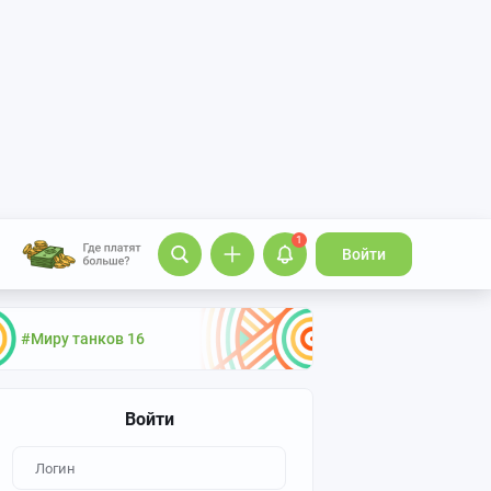
1
Войти
#Миру танков 16
Войти