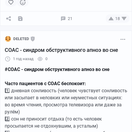
По настоянию жены обратился к дерматологу
шелушилась кожа в районе волос, а волосы у меня
21
18
везде б@#.. ну и самому надоело сыпется летит
ничего из рекламы в виде шампуней из аптек не
помогало особо так что согласился.
DELETED
Дерматолог ставит диагноз себорейный дерматит и
СОАС - синдром обструктивного апноэ во сне
рекомендацию обратиться к гастроэнтерологу.
1 год назад
0
На приеме у врача:
#СОАС - синдром обструктивного апноэ во сне
-В: что вас беспокоит?
Часто пациентов с СОАС беспокоит:
-Я: кожа шелушится, дерматолог говорит может быть
1️⃣ дневная сонливость (человек чувствует сонливость
от желудка, а так ничего кушаю хорошо какаю ещё
или засыпает в неловких или неуместных ситуациях:
лучше..
во время чтения, просмотра телевизора или даже за
-В: хорошо вот вам направление на гастроскопию,
рулём)
анализ крови на всё что можно (4 пробирки), ещё каку
2️⃣ сон не приносит отдыха (то есть человек
сдайте и хилактобактерии проверьте и узи органов
просыпается не отдохнувшим, а усталым)
брюшной полости сделайте..