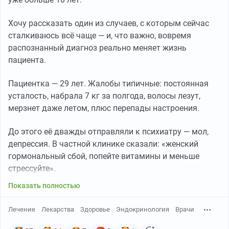
На приеме важно рассчитать вероятность наличия
эзофагит) —
хроническое воспалительное
СОАС по шкале
STOP-Bang
, где мы оцениваем:
заболевание слизистой оболочки пищевода,
Хочу рассказать один из случаев, с которым сейчас
▫️наличие храпа
развивающееся в результате систематического
сталкиваюсь всё чаще — и, что важно, вовремя
▫️факт усталости
обратного заброса внутрь пищевода содержимого
распознанный диагноз реально меняет жизнь
▫️факт апноэ от партнера по кровати
желудка
пациента.
.
▫️наличие высокого артериального давления (или
Неалкогольное ожирение печени поверх,
преим препаратов от давления)
Пациентка — 29 лет. Жалобы типичные: постоянная
множественные язвы пищевода и бронхит
▫️индекс массы тела (ИМТ) больше 35?
усталость, набрала 7 кг за полгода, волосы лезут,
курильщика вишенкой на тортике х)
▫️возраст старше 50 лет?
мерзнет даже летом, плюс перепады настроения.
▫️размер шеи (для мужчин: воротник рубашки 43 см
или больше, для женщин: воротник рубашки 41 см или
До этого её дважды отправляли к психиатру — мол,
больше)
депрессия. В частной клинике сказали: «женский
▫️мужской пол
гормональный сбой, попейте витамины и меньше
стрессуйте».
Один ответ - 1 балл. Если у вас положительных ответов
Показать полностью
> 5 , то вероятность апноэ высокая!
Лечение
Лекарства
Здоровье
Эндокринология
Врачи
📌
Диагноз апноэ обязательно требуется
но я же нинашо не жаловался...
подтверждения инструментального.