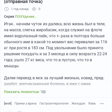
(отправная точка)
1 год назад
0
Серия
ПОХУдение..
Итак.. начнем чуток из далека, всю жизнь был в теле,
на массе, слегка жиробасик, когда служил на флоте
имел водолазный паёк, что +- раза в полтора больше
обычного иии в какой то момент вес перевалил за 116
кг при росте в 183 см. Под увольнение было принято
решение похудать и за 3 месяца в силу возраста 22-24
года, ушло 27 кг веса, что то в пустую, что то в
мышцы.
Далее переезд в мск за лучшей жизнью, ковид, пред-
диабет, желчекаменная болезнь и иже с ними.
1
Показать полностью
Текущие показатели - 32 летний жизнерадостный
мужчинка при весе 105 кг ( за неделю всего 2 ушло
[моё]
Прием у врача
Гастроэнтерология
Желудок
Язва
был 107 и то скорее всего вода) и росте 183см.