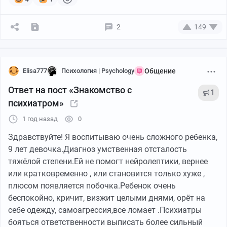
📎Биохимический анализ крови: Изучает
функциональное состояние органов (печени, почек) и
2
149
уровни веществ (глюкоза, холестерин).
📎Анализ мочи: Позволяет выявить заболевания
почек, мочевыводящих путей и другие нарушения.
Elisa777
Психология | Psychology
Общение
Ответ на пост «Знакомство с
1
📎Иммунологические анализы: Оценивают состояние
психиатром»
иммунной системы и наличие различных инфекций.
1 год назад
0
📎Гормональные исследования: Проверка уровней
Здравствуйте! Я воспитываю очень сложного ребенка,
гормонов для анализа работы эндокринной системы.
9 лет девочка.Диагноз умственная отсталость
тяжёлой степени.Ей не помогт нейролептики, вернее
❗Перед сдачей анализов необходима правильная
или кратковременно , или становится только хуже ,
подготовка, так как она влияет на результаты
плюсом появляется побочка.Ребенок очень
исследований и полностью зависит от соблюдения
беспокойно, кричит, визжит целыми днями, орёт на
пациентом всех рекомендаций врача.
себе одежду, самоагрессия,все ломает .Психиатры
#анализыпросто
бояться ответственности выписать более сильный