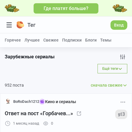
Где платят больше?
Тег
Вход
Горячее
Лучшее
Свежее
Подписки
Блоги
Темы
Зарубежные сериалы
Ещё теги
952 поста
сначала свежее
BoRoDach1212
Кино и сериалы
Ответ на пост «Горбачев...»
3
1 месяц назад
0