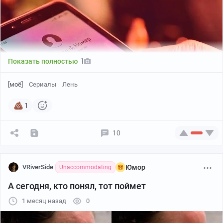
1
Показать полностью
[моё]
Сериалы
Лень
1
10
За качество сорян, смотрел на проекторе
VRiverSide
Юмор
Unaccommodating
Ps. В титрах 5 AI художников еще светятся, из ai
А сегодня, кто понял, тот поймет
дерьмовая заставка сериала и усе
1 месяц назад
0