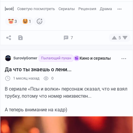
[моё]
Советую посмотреть
Сериалы
Рецензия
Драма
3
1
7
5
SuroviyGomer
Кино и сериалы
Пылающий пукан
Да что ты знаешь о лени...
1 месяц назад
0
В сериале «Псы и волки» персонаж сказал, что не взял
трубку, потому что номер неизвестен...
А теперь внимание на кадр)