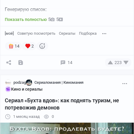
Генерирую список:
5
5
Показать полностью
[моё]
Советую посмотреть
Сериалы
Подборка
14
2
14
223
podzag
Сериаломания | Киномания
Кино и сериалы
Сериал «Бухта вдов»: как поднять туризм, не
потревожив демонов
1 месяц назад
0