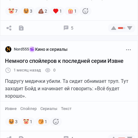
7
3
2
1
1
5
Nord555
Кино и сериалы
Немного спойлеров к последней серии Извне
1 месяц назад
0
Подругу медички убили. Та сидит обнимает труп. Тут
заходит Бойд и начинает ей говорить: «Всё будет
хорошо».
Извне
Спойлер
Сериалы
Текст
3
1
1