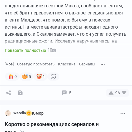
представившаяся сестрой Макса, сообщает агентам,
что её брат перевозил нечто важное, специально для
агента Малдера, что помогло бы ему в поисках
истины. На месте авиакатастрофы находят одного
выжившего, и Скалли замечает, что он успел получить
радиационные ожоги. Исследуя наручные часы на
телах погибших Малдер замечает девятиминутную
10
Показать полностью
несостыковку со временем крушения, объявленного
властями, и понимает, что в деле возможно замешано
[моё]
Советую посмотреть
Классика
Сериалы
НЛО. Вскоре на напарников выходит военный
авиадиспетчер, опасающийся за свою жизнь, который
9
5
1
подтверждает некоторые его догадки. Малдер
отправляется на поиски места крушения ещё одного
5
96
летательного аппарата, внеземного происхождения,
пока Скалли пытается доставить вояку в безопасное
место.
Werolla
Юмор
Коротко о рекомендациях сериалов и
Паранормальное явление:
Пришельцы,
кино