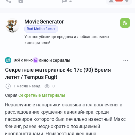
4
MovieGenerator
Bad Motherfucker
Уютное убежище вредных и любознательных
кинозрителей
Всё о кино
Кино и сериалы
Cекретные материалы: 4с 17с (90) Время
летит / Tempus Fugit
1 месяц назад
0
Серия
Секретные материалы
Неразлучные напарники оказываются вовлечены в
расследование крушения авиалайнера, среди
пассажиров которого был печально известный Макс
Фенинг, ранее неоднократно похищаемый
инопланетянами. Неизвестная женщина,