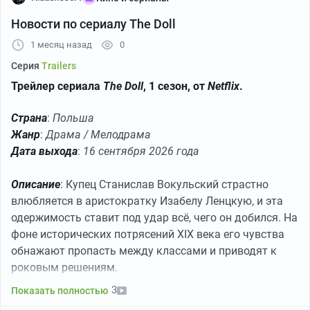
инопланетян подвергающихся нападению со стороны
Новости по сериалу The Doll
других инопланетян, видел их шустрые корабли
(тарелки, треугольники) с мощными фарами дальнего
1 месяц назад
0
света, я уже пресытился и устал топтаться на месте,
Серия
Trailers
как и агент Малдер. Оценка была бы пониже, если бы
Трейлер сериала
The Doll
, 1 сезон, от
Netflix
.
не пара факторов: понравился масштаб (место
крушения) видно что на эпизод неплохо потратились,
Страна
:
Польша
и присутствовала некая аура эмоциональной
Жанр
:
Драма / Мелодрама
вовлечённости и праведного гнева от того, что люди у
Дата выхода
:
16 сентября 2026 года
власти готовы идти на любое враньё, и человеческие
жертвы, чтобы просто утаивать информацию - будто
Описание
: Купец Станислав Вокульский страстно
одного телевидения им уже недостаточно.
влюбляется в аристократку Изабелу Ленцкую, и эта
одержимость ставит под удар всё, чего он добился. На
P.S.
На старой визитке, которую находит Малдер в
фоне исторических потрясений XIX века его чувства
кармане мертвого Макса, написано "Бюро
обнажают пропасть между классами и приводят к
расследований США" вместо "Федеральное бюро
роковым решениям.
расследований". Эта преднамеренная ошибка была
допущена, поскольку изготовление поддельных
3
Показать полностью
визиток ФБР (даже в качестве реквизита для