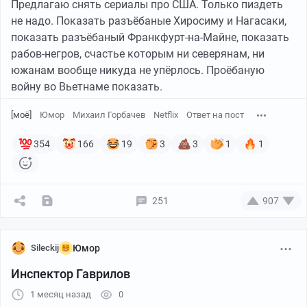
Предлагаю снять сериалы про США. Только пиздеть
не надо. Показать разъёбаные Хиросиму и Нагасаки,
показать разъёбаный Франкфурт-на-Майне, показать
рабов-негров, счастье которым ни северянам, ни
южанам вообще никуда не упёрлось. Проёбаную
войну во Вьетнаме показать.
[моё]
Юмор
Михаил Горбачев
Netflix
Ответ на пост
354
166
19
3
3
1
1
251
907
Sileckij
Юмор
Инспектор Гаврилов
1 месяц назад
0