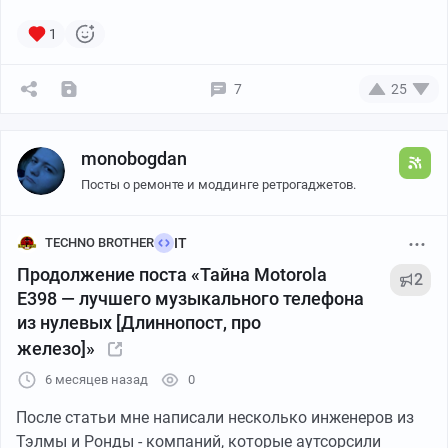
«MTS»)
Тип соединения
— WiFi / 4G / 5G
1
VPN включён?
— через системный API
Доступность 5 сервисов
— через сетевые проверки
7
25
Время
— системные часы
monobogdan
Вот как выглядит пакет, который уходит на сервер
Посты о ремонте и моддинге ретрогаджетов.
(реконструкция из кода):
TECHNO BROTHER
IT
Кто:
пользователь #123456789 (аккаунт MAX)
Когда:
2026-04-12, 14:30:00
Продолжение поста «Тайна Motorola
2
IP:
185.xxx.xxx.xxx
E398 — лучшего музыкального телефона
VPN:
ДА
из нулевых [Длиннопост, про
Оператор:
MTS
железо]»
Связь:
WiFi
6 месяцев назад
0
Сервисы:
gosuslugi.ru
— да, Google — да, API MAX
— да, CDN звонков — да, push — да
После статьи мне написали несколько инженеров из
Тэлмы и Ронды - компаний, которые аутсорсили