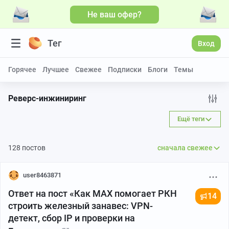
Не ваш офер?
Больше видео
Тег
Вход
Горячее
Лучшее
Свежее
Подписки
Блоги
Темы
Реверс-инжиниринг
Ещё теги
128 постов
сначала свежее
user8463871
Ответ на пост «Как MAX помогает РКН
14
строить железный занавес: VPN-
детект, сбор IP и проверки на