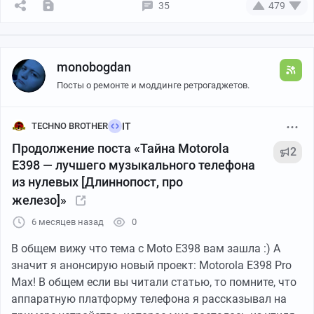
какого IP, через какого оператора, доступны ли
35
479
заблокированные сервисы. В реальном времени.
Это не просто «аналитика одного приложения». Это
monobogdan
инфраструктура мониторинга сетевой среды
в
масштабе целой страны. С каждой новой блокировкой
Посты о ремонте и моддинге ретрогаджетов.
РКН данные HOST_REACHABILITY становятся ценнее —
они показывают,
работает ли блокировка
и кто её
TECHNO BROTHER
IT
обходит.
Продолжение поста «Тайна Motorola
2
E398 — лучшего музыкального телефона
5. Домены Telegram и WhatsApp в коде
из нулевых [Длиннопост, про
железо]»
В том же файле, где хранятся адреса активных
6 месяцев назад
0
сервисов, закодированы домены конкурентов:
main.telegram.org
и
mmg.whatsapp.net
.
В общем вижу что тема с Moto E398 вам зашла :) А
значит я анонсирую новый проект: Motorola E398 Pro
В текущей версии они не используются.
Max! В общем если вы читали статью, то помните, что
аппаратную платформу телефона я рассказывал на
Я не утверждаю, что проверка доступности Telegram