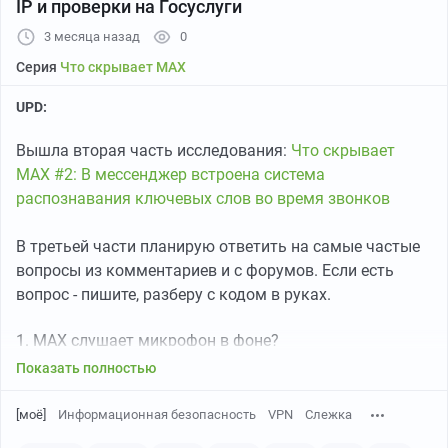
IP и проверки на Госуслуги
3 месяца назад
0
Серия
Что скрывает MAX
UPD:
Вышла вторая часть исследования:
Что скрывает
MAX #2: В мессенджер встроена система
распознавания ключевых слов во время звонков
В третьей части планирую ответить на самые частые
вопросы из комментариев и с форумов. Если есть
вопрос - пишите, разберу с кодом в руках.
1. MAX слушает микрофон в фоне?
Показать полностью
2. Есть ли в MAX сквозное шифрование (E2E) как в
telegram?
[моё]
Информационная безопасность
VPN
Слежка