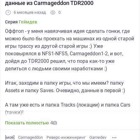
данные из Carmageddon TDR2000
панель, которая должна появляться во время звонков
6 месяцев назад
0
при включённом VPN. В ресурсах приложения есть
строки на русском и английском. Динамически (на
Серия
Геймдев
реальном устройстве) я это пока не воспроизводил, но
Оффтоп - у меня навязчивая идея сделать гонки, где
код и ресурсы — на месте.
можно было бы проехать на машинах из одной старой
игры трассу из другой старой игры :) Уже
поковырялся в NFS1-NFS5, Carmageddon1-2, и вот,
4. Полное досье при каждом открытии
дойдя до TDR2000 решил, что пора как-то уже
делиться с людьми своими наработками :)
Каждый раз, когда вы открываете MAX (или
приложение просыпается в фоне), оно собирает и
Итак, заходим в папку игры, что мы имеем? папку
отправляет на сервер VK следующие данные:
Assets и папку Saves. Очевидно, данные в первой :)
Ваш ID аккаунта MAX
(
OK.ru
ID) — из аккаунта
А там уже есть и папка Tracks (локации) и папка Cars
ID сессии
— из приложения
(тачки)!
Ключ авторизации
— из HTTP-запроса
4
Показать полностью
Внешний IP-адрес
— через один из 6 IP-сервисов
Мобильный оператор
— из SIM-карты (напр.
[моё]
Carmageddon
Реверс-инжиниринг
Gamedev