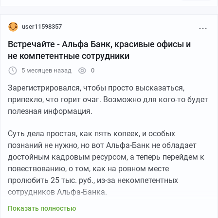
поощряющих насильственные действия против
россиян. Только в 2023 году, РКН начал блокировать
ЛБГТ сайты. Например заблокировали в августе 2023
user11598357
приложение Hornet. Чего ждали до этого? Непонятно...
Встречайте - Альфа Банк, красивые офисы и
Только через год(!) , заблочили мессенджер Signal.
не компетентные сотрудники
Причина - использование в экстремисткой и
5 месяцев назад
0
террористической деятельности. К концу года, правда,
наконец-то запретили Discord и Viber. Ограничили
Зарегистрировался, чтобы просто высказаться,
звонки в WhatsApp и Telegram.Формулировки почти те
припекло, что горит очаг. Возможно для кого-то будет
же. Только в 2025 дошли руки до Roblox, только в
полезная информация.
2026 до YouTube...Вроде, как сейчас решили кончать с
Telegram. Вообщем и в целом, за 10 лет(!) работы,
Суть дела простая, как пять копеек, и особых
результатов- кот наплакал. Поэтому, справедливо
познаний не нужно, но вот Альфа-Банк не обладает
будет, эту организацию переформатировать, усилив
достойным кадровым ресурсом, а теперь перейдем к
более решительными и ответственными кадрами)).
повествованию, о том, как на ровном месте
пролюбить 25 тыс. руб., из-за некомпетентных
сотрудников Альфа-Банка.
Показать полностью