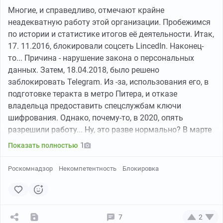
Многие, и справедливо, отмечают крайне
неадекватную работу этой организации. Пробежимся
по истории и статистике итогов её деятельности. Итак,
17. 11.2016, блокировали соцсеть LincedIn. Наконец-
то... Причина - нарушение закона о персональных
данных. Затем, 18.04.2018, было решено
заблокировать Telegram. Из -за, использования его, в
подготовке теракта в метро Питера, и отказе
владельца предоставить спецслужбам ключи
шифрования. Однако, почему-то, в 2020, опять
разрешили работу... Ну, это разве нормально? В марте
2021, вместо блокировки (кишка тонка, что-ли), стали
1
Показать полностью
только замедлять Twitter. И только через год,
набрались смелости и отрубили. Причина блокировки
Роскомнадзор
Некомпетентность
Блокировка
- фейки про СВО. Правда, через год, в марте 2022 года,
наконец-то, отрубили сначала Facebook, и чуть позже
Instagram. Надо же! Умееют ведь, когда хотят))
Причина блокировки - распространение сообщений
7
2