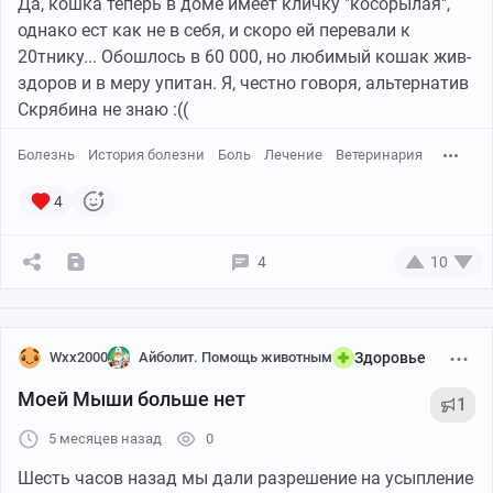
Да, кошка теперь в доме имеет кличку "косорылая",
однако ест как не в себя, и скоро ей перевали к
20тнику... Обошлось в 60 000, но любимый кошак жив-
здоров и в меру упитан. Я, честно говоря, альтернатив
Скрябина не знаю :((
Болезнь
История болезни
Боль
Лечение
Ветеринария
4
4
10
Wxx2000
Айболит. Помощь животным
Здоровье
Пикабу
00:07
●
Моей Мыши больше нет
1
Больше видео
5 месяцев назад
0
Да, всё опять пошло не так. С третьей попытки
Шесть часов назад мы дали разрешение на усыпление
добрался до этого экрана и решил ознакомиться таки