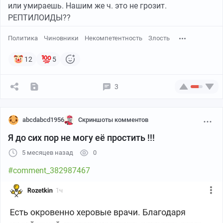
или умираешь. Нашим же ч. это не грозит.
РЕПТИЛОИДЫ??
Политика
Чиновники
Некомпетентность
Злость
12
5
3
abcdabcd1956
Скриншоты комментов
Я до сих пор не могу её простить !!!
5 месяцев назад
0
#comment_382987467