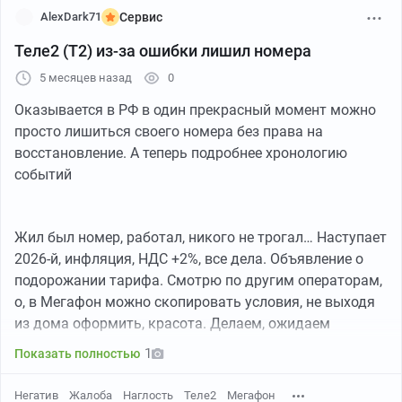
AlexDark71
Сервис
Теле2 (Т2) из-за ошибки лишил номера
5 месяцев назад
0
Оказывается в РФ в один прекрасный момент можно
просто лишиться своего номера без права на
восстановление. А теперь подробнее хронологию
событий
Жил был номер, работал, никого не трогал… Наступает
2026-й, инфляция, НДС +2%, все дела. Объявление о
подорожании тарифа. Смотрю по другим операторам,
о, в Мегафон можно скопировать условия, не выходя
из дома оформить, красота. Делаем, ожидаем
перенос, но он через сутки стопорится, типа “плохой”
1
Показать полностью
договор прислали, иди и обновляй данные. Сразу не
пошел, а перенос вдруг сам собой возобновился.
Негатив
Жалоба
Наглость
Теле2
Мегафон