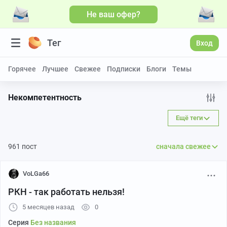
Не ваш офер?
Тег
Вход
Горячее
Лучшее
Свежее
Подписки
Блоги
Темы
Некомпетентность
Ещё теги
961 пост
сначала свежее
VoLGa66
РКН - так работать нельзя!
5 месяцев назад
0
Серия
Без названия