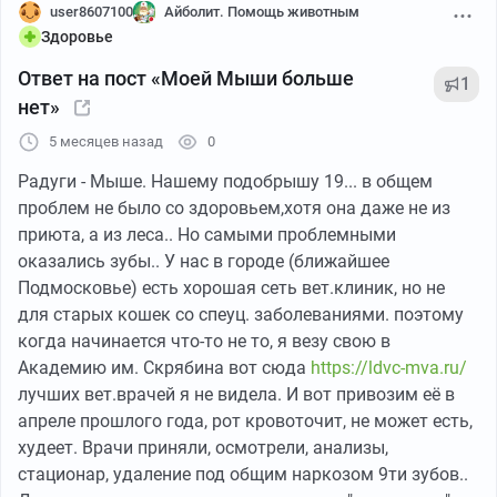
речь.
адекватности, привели меня к неминуемой мысли -
user8607100
Айболит. Помощь животным
поставить приложение. То есть, чтобы выполнить
Здоровье
одно действие, мне пришлось плясать под дудку
Ответ на пост «Моей Мыши больше
1
эффективных менеджеров и совершить другое
нет»
действие - поставить их приложение. Ожидаемо, эти
говноеды, требуют доступ к госуслугам. И вот как
5 месяцев назад
0
процесс регистрации шёл:
Радуги - Мыше. Нашему подобрышу 19... в общем
проблем не было со здоровьем,хотя она даже не из
приюта, а из леса.. Но самыми проблемными
оказались зубы.. У нас в городе (ближайшее
Подмосковье) есть хорошая сеть вет.клиник, но не
для старых кошек со спеуц. заболеваниями. поэтому
когда начинается что-то не то, я везу свою в
Академию им. Скрябина вот сюда
https://ldvc-mva.ru/
лучших вет.врачей я не видела. И вот привозим её в
апреле прошлого года, рот кровоточит, не может есть,
худеет. Врачи приняли, осмотрели, анализы,
стационар, удаление под общим наркозом 9ти зубов..