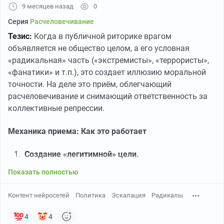
9 месяцев назад
0
Серия
Расчеловечивание
Тезис:
Когда в публичной риторике врагом
объявляется не общество целом, а его условная
«радикальная» часть («экстремисты», «террористы»,
«фанатики» и т.п.), это создает иллюзию моральной
точности. На деле это приём, облегчающий
расчеловечивание и снимающий ответственность за
коллективные репрессии.
Механика приема: Как это работает
Создание «легитимной» цели.
Убийство или репрессии легче обосновать против
Показать полностью
«злодеев», чем против «народа». Ярлык превращает
живых людей в абстрактный политический объект, с
Контент нейросетей
Политика
Эскалация
Радикалы
которым «можно и нужно бороться».
Моральная сегрегация.
4
4