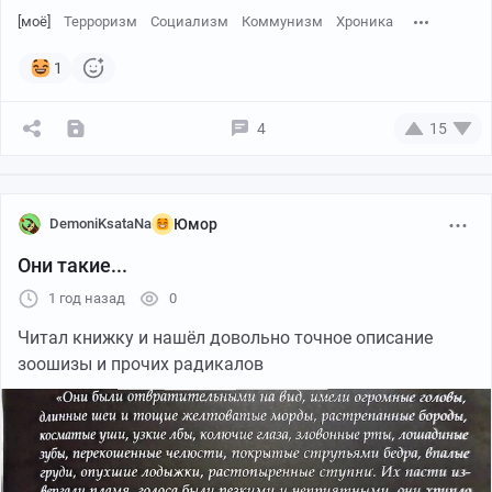
[моё]
Терроризм
Социализм
Коммунизм
Хроника
1
4
15
DemoniKsataNa
Юмор
Они такие...
1 год назад
0
Читал книжку и нашёл довольно точное описание
зоошизы и прочих радикалов