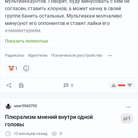
образом масштабные интервенции, цензуру,
мультиаккаунтов. Говорит, буду минусовать с кем не
преследования и другие силовые действия,
согласен, ставить клоунов, а может начну в своей
направленные против широких групп.
группе банить остальных. Мультиакки молчаливо
минусуют его оппонентов и ставят лайки его
Политическая мобилизация.
комментариям.
Простой и эмоционально заряженный враждебный
образ позволяет быстро сплотить свою аудиторию,
Показать полностью
одновременно дискредитируя и маргинализируя
любых критиков, записывая их в «пособники врага».
Радикалы
Идиотизм
Психическое расстройство
Отличие от конструктивного анализа угроз
1
Ключевое отличие — в проводимых границах и
0
процедурах. Конструктивный анализ радикальных
групп предполагает:
user5565792
Чёткие критерии
(конкретные организации, лица,
Плюрализм мнений внутри одной
доказанные деяния).
1
головы
Правовые процедуры
(суд, независимое
расследование).
10 месяцев назад
0