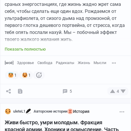
*пост не призывает к какой либо экстремистской
сраных энергостанциях, где жизнь жадно жрет сама
деятельности, а лишь отображает личное мнение
себя, чтобы сделать еще один вдох. Рождаемся от
автора
ультрафиолета, от сизого дыма над промзоной, от
первого глотка дешевого портвейна, от стресса, когда
тебя опять послали нахуй. Мы – побочный эффект
твоего жалкого желания жить.
Показать полностью
[моё]
Здоровье
Свобода
Радикалы
Жизнь
Мысли
1
1
5
4
uleteL1
Авторские истории
История
Живи быстро, умри молодым. Фракция
красной армии. Хроники и осмысление. Часть