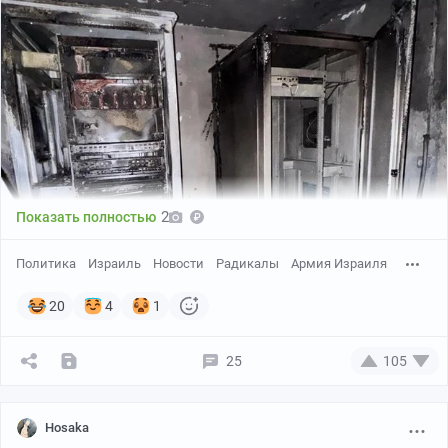
2
Показать полностью
Политика
Израиль
Новости
Радикалы
Армия Израиля
20
4
1
В ночь на 30 июня 2025 года израильские
25
105
радикальные поселенцы подожгли охранный объект
ЦАХАЛа в районе Рамаллы, рядом с штабом бригады
«Биньямина».
Hosaka