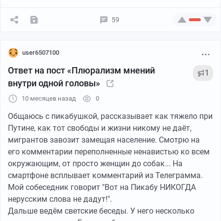
Метка «экстремист» или «террорист» переносит весь
спектр негативных свойств на целую группу. Это
59
снимает необходимость разбираться в
индивидуальных историях, мотивах или
последствиях, создавая чёткое разделение на «нас»
user6507100
(нормальных людей) и «них» — тех, кого можно
Ответ на пост «Плюрализм мнений
1
вывести за рамки моральной общности и лишить
внутри одной головы»
защиты этических норм.
10 месяцев назад
0
Снижение эмпатии и повышение приемлемости
насилия.
Общаюсь с пикабушкой, рассказывает как тяжело при
Когда цель определена как воплощение зла, любое
Путине, как тот свободы и жизни никому не даёт,
средство против неё кажется оправданным.
мигрантов завозит замещая население. Смотрю на
Возникает типовая логика: «Они сами этого хотели»
его комментарии переполненные ненавистью ко всем
/ «Они этого заслужили», что напрямую ведёт к
окружающим, от просто женщин до собак... На
эскалации жестокости.
смартфоне всплывает комментарий из Телеграмма.
Уклон от политической ответственности.
Мой собеседник говорит "Вот на Пикабу НИКОГДА
Властям и обществу проще заявить: «Мы боремся не
нерусским слова не дадут!".
с народом, а с маргиналами», — легитимируя таким
Дальше ведём светские беседы. У него несколько