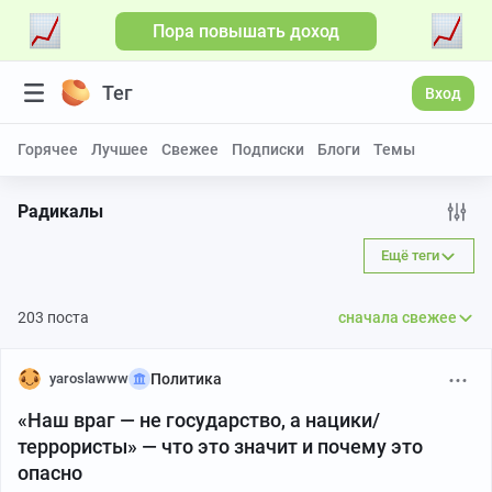
Пора повышать доход
Тег
Вход
Горячее
Лучшее
Свежее
Подписки
Блоги
Темы
Радикалы
Ещё теги
203 поста
сначала свежее
yaroslawww
Политика
«Наш враг — не государство, а нацики/
террористы» — что это значит и почему это
опасно