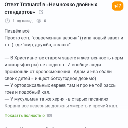
Ответ Tratuarof в «Немножко двойных
По данным армии, речь идет об объекте стоимостью в
7
стандартов»
миллионы шекелей, использовавшемся для
СКРИНШОТ
предотвращения терактов и обеспечения
1 год назад
0
безопасности.
Пиздёж всё.
По словам Ван Свола, он долго не мог понять, почему
Просто есть "современная версия" (типа новый завет и
представители «пробужденной» культуры
Что предшествовало поджогу?
т.п.) где "мир, дружба, жвачка"
поддерживают радикальный ислам, ведь их
идеологии находятся в прямой противоположности.
По информации 12 канала, все началось вечером в
---- В Христианстве старом завете и жертвенность норм
пятницу, 28 июня. Тогда солдаты батальона 7114
и мавры(негры) не люди пр.. И вообще люди
«Когда я говорю „противоположны“, я имею в виду
попытались остановить беспорядки возле деревни
произошли от кровосмешения - Адам и Ева ебали
действительно ПОЛЯРНЫЕ ПРОТИВОПОЛОЖНОСТИ»,
Кафр-Малик, инициированные поселенческой
своих детей = инцест богоугодное дерьмо)
— пояснил он, сравнивая ценности двух сторон.
молодежью.
---- У ортодоксальных евреев там и про не той рассы
Он выделил несколько контрастов:
гоев и подобный кал.
В пятницу вечером, около 22:00, поселенцы напали на
---- У мусульман та же херня - в старых писаниях
солдат ЦАХАЛа рядом с деревней Кафр-Малик,
«Идеология „пробужденных“ — гендерная текучесть,
Корана все неверные должны умереть и прочий кал.
недалеко от Рамаллы. Десятки агрессивно
поддержка ЛГБТК+, секуляризм. Исламистский
настроенных жителей региона атаковали
1
Показать полностью
экстремизм — жесткие бинарные категории,
подразделение ЦАХАЛа, которое действовало для
обязательная скромность, теократия. Они буквально
разгона незаконного скопления в этом районе. Как