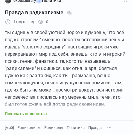
exotic.library
Политика
Запад должен быть уничтожен, чтобы движение
выжило»
Правда в радикализме
1 год назад
0
Он добавил о реакции общества:
ты сидишь в своей уютной норке и думаешь, что всё
«Левые и радикальные исламисты воспринимают
под контролем? смешно. пока ты осторожничаешь и
вашу вежливость как РАЗРЕШЕНИЕ ПРОДОЛЖАТЬ.
ищешь "золотую середину", настоящие игроки уже
Настаивать сильнее. Молчаливое большинство не
перекраивают мир под себя. знаешь, кто эти игроки?
хочет обижать... поэтому тихая пустота звучит очень
психи. гении. фанатики. те, кого ты называешь
VK
15:26
●
похоже на „консенсус“, и они переписывают правила
"радикалами" и боишься, как огня. а зря. бояться
соответственно».
нужно как раз таких, как ты - размазню, вечно
///
сомневающуюся, вечно ищущую компромиссы там,
Перевод с английского
где их быть не может. посмотри вокруг: вся история
⁃ «Правый сектор»; «Азов» — запрещены в России.
человечества писалась не умеренными, а теми, кто
ИСТОЧНИК
был готов сжечь всё дотла ради своей идеи.
Иван Мезюхо
христианство? радикалы, пошедшие против римской
Показать полностью
ИСТОЧНИК
империи. научная революция? еретики, бросившие
вызов церкви. все великие изменения - от
[моё]
Радикализм
Радикалы
Политика
Правда
французской революции до цифровой эпохи -