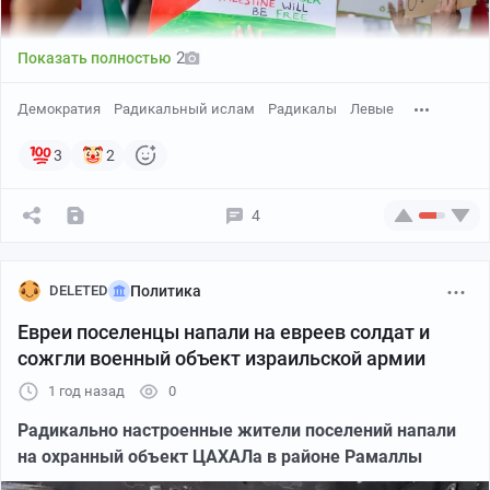
послушную жену, с какой он сбежал.
2
Показать полностью
Демократия
Радикальный ислам
Радикалы
Левые
3
2
Фото:
depositphotos.com
4
Мэтт Ван Свол, американский ландшафтный
фотограф, креативный директор и бывший ученый -
атомщик, в последние годы привлекает внимание
DELETED
Политика
своей активностью в социальных сетях.
Евреи поселенцы напали на евреев солдат и
На сей раз он
поделился
в соцсети Х размышлениями
сожгли военный объект израильской армии
о странном союзе между левыми активистами и
1 год назад
0
радикальными мусульманами.
Радикально настроенные жители поселений напали
на охранный объект ЦАХАЛа в районе Рамаллы