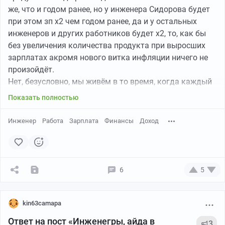
же, что и годом ранее, но у инженера Сидорова будет
при этом зп х2 чем годом ранее, да и у остальных
инженеров и других работников будет х2, то, как бы
без увеличения количества продукта при выросших
зарплатах акромя нового витка инфляции ничего не
произойдёт.
Нет, безусловно, мы живём в то время, когда каждый
сам за себя, и кто лучше устроился/пристроился в
Показать полностью
жизни, тот и молодец (даже Инстасамка в этом
разрезе молодец), но скидывать все беды чисто на
Инженер
Работа
Зарплата
Финансы
Доход
«зажравшихся» работодателей, видя ТОЛЬКО в их
жадности причины своих бед несколько близоруко
чтоли.
Короче, я хотел сказать, что предложения автора в
6
5
пределе (ну то есть если все его предложения
исполнятся в полном объёме) ничего не дадут на хоть
сколько-нибудь долгом сроке (более полугода).
kin63camapa
Проблема низких зп в стране (а если более правильно
Ответ на пост «Инженегры, айда в
3