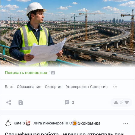
1
Показать полностью
Блог
Образование
Синергия
Университет Синергия
0
5
Kate.S
Лига Инженеров ПГС
Экономика
Специфичная работа - инженер-строитель при