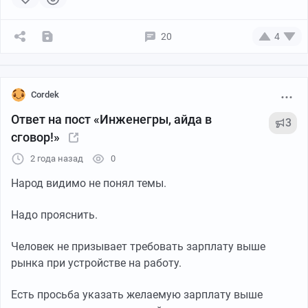
-- Чо за хуйня! -- возмущен тс -- еще вчера мой смузи
стоит 300р а сегодня 600!?
20
4
-- Вы знаете нам пришлось увеличить расходы на айти
в 2 раза, А еще на обслуживающий персонал который
ремонтирует смюзёграф, а еще на транспорт! (вот
Cordek
прикол автослесаря в транспортной компании тоже
возомнили себя инженерами).
Ответ на пост «Инженегры, айда в
3
-- Да уж! Совсем обнаглели... -- подерживает разговор
сговор!»
тс и стыдливо прячет бейджик
2 года назад
0
Народ видимо не понял темы.
Надо прояснить.
Человек не призывает требовать зарплату выше
рынка при устройстве на работу.
Есть просьба указать желаемую зарплату выше