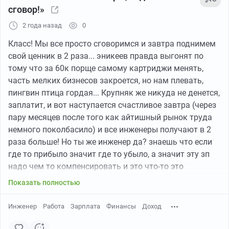
- низкого уровня жизни) сильно более многогранна,
сговор!»
чем жадность работодателей
2 года назад
0
Класс! Мы все просто сговоримся и завтра поднимем
свой ценник в 2 раза... эникеев правда выгонят по
тому что за 60к порще самому картриджи менять,
часть мелких бизнесов закроется, но нам плевать,
пингвин птица гордая... Крупняк же никуда не денется,
заплатит, и вот наступается счастливое завтра (через
пару месяцев после того как айтишный рынок труда
немного поколбасило) и все инженеры получают в 2
раза больше! Но ты же инженер да? знаешь что если
где то прибыло значит где то убыло, а значит эту зп
надо чем то компенсировать и это что-то это
добавленная стоимость.
Показать полностью
И вот счастливый тс в день зп выходит с работы и
Инженер
Работа
Зарплата
Финансы
Доход
обнаруживает что привычная корзина резко
подорожала.