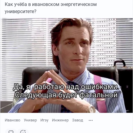
Как учëба в ивановском энергетическом
университете?
Иваново
Универ
Игэу
Инженер
Завод