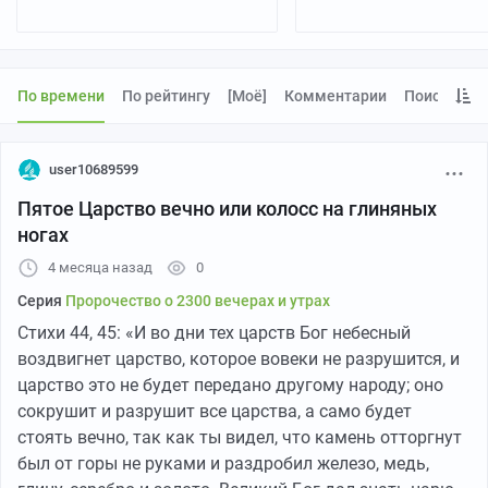
По времени
По рейтингу
[моё]
Комментарии
Поиск
user10689599
Пятое Царство вечно или колосс на глиняных
ногах
4 месяца назад
0
Серия
Пророчество о 2300 вечерах и утрах
Стихи 44, 45: «И во дни тех царств Бог небесный
воздвигнет царство, которое вовеки не разрушится, и
царство это не будет передано другому народу; оно
сокрушит и разрушит все царства, а само будет
стоять вечно, так как ты видел, что камень отторгнут
был от горы не руками и раздробил железо, медь,