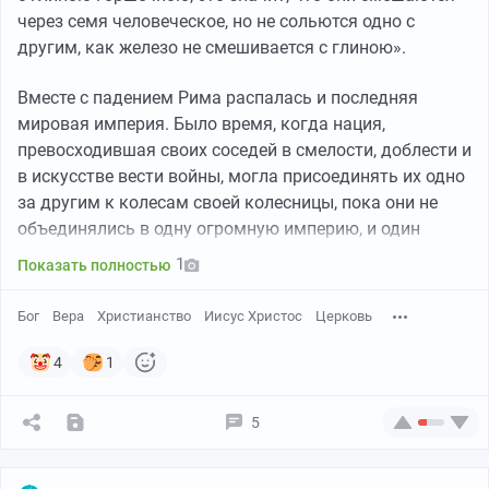
через семя человеческое, но не сольются одно с
другим, как железо не смешивается с глиною».
Вместе с падением Рима распалась и последняя
мировая империя. Было время, когда нация,
превосходившая своих соседей в смелости, доблести и
в искусстве вести войны, могла присоединять их одно
за другим к колесам своей колесницы, пока они не
объединялись в одну огромную империю, и один
человек, воссевший на главенствующем престоле, мог
1
Показать полностью
рассылать свои указы, как закон всем народам
земли. Однако с падением Рима такие возможности
Бог
Вера
Христианство
Иисус Христос
Церковь
закончились раз и навсегда. Раздавленная весом
своей значимости, империя раскололась на части,
4
1
чтобы никогда больше не соединиться. Железо было
смешано с глиной. Элементы потеряли силу
5
соединяться, и ни один человек и никакое общество не
может соединить их. Некто очень хорошо сказал: