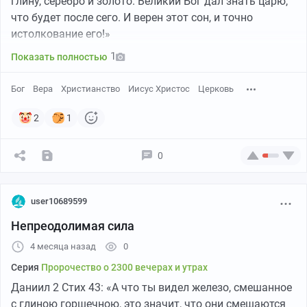
глину, серебро и золото. Великий Бог дал знать царю,
что будет после сего. И верен этот сон, и точно
истолкование его!»
1
Показать полностью
Бог
Вера
Христианство
Иисус Христос
Церковь
2
1
0
user10689599
Непреодолимая сила
4 месяца назад
0
Серия
Пророчество о 2300 вечерах и утрах
Даниил 2 Стих 43: «А что ты видел железо, смешанное
с глиною горшечною, это значит, что они смешаются