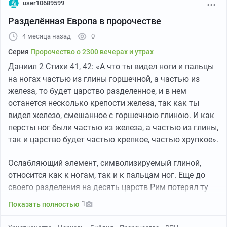
user10689599
«Сила инициативы, присущая бывшей империи,
Разделённая Европа в пророчестве
удалилась от новоявленных государств. То, что
случилось с тремя прошлыми империями, не случится
4 месяца назад
0
с четвертой. За ней не должна была следовать другая
Серия
Пророчество о 2300 вечерах и утрах
империя, как за предыдущими. С разделением
Даниил 2 Стихи 41, 42: «А что ты видел ноги и пальцы
последней на десять частей время должно было
на ногах частью из глины горшечной, а частью из
растянуться до тех пор, пока оторвавшийся камень
железа, то будет царство разделенное, и в нем
ударит в ноги истукана и все, превратившееся в прах,
останется несколько крепости железа, так как ты
будет унесено ветром, как плевелы на гумне. Все же,
видел железо, смешанное с горшечною глиною. И как
на это время сохранится некоторая часть силы. Так
персты ног были частью из железа, а частью из глины,
говорит и пророк: «И как персты ног были частью из
так и царство будет частью крепкое, частью хрупкое».
железа, а частью из глины, так и царство будет
частью крепкое, частью хрупкое» (Дан. 2:42). Каким
Ослабляющий элемент, символизируемый глиной,
другим способом можно было так удивительно
относится как к ногам, так и к пальцам ног. Еще до
представить факты? Это разделение уже
своего разделения на десять царств Рим потерял ту
просуществовало более 1600 лет. Люди время от
крепость железа, которую имел в первых веках своего
1
Показать полностью
времени мечтали создать из этих государств единую,
восхождения. Роскошь, сопровождаемая
сильную империю. Первым попытался эго сделать
аморальностью и деградацией и разрушающая