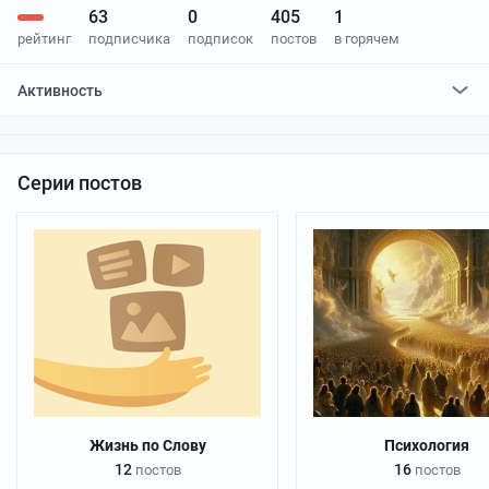
63
0
405
1
рейтинг
подписчика
подписок
постов
в горячем
Активность
поставил
1
плюс и
1
минус
Серии постов
Жизнь по Слову
Психология
12
16
постов
постов