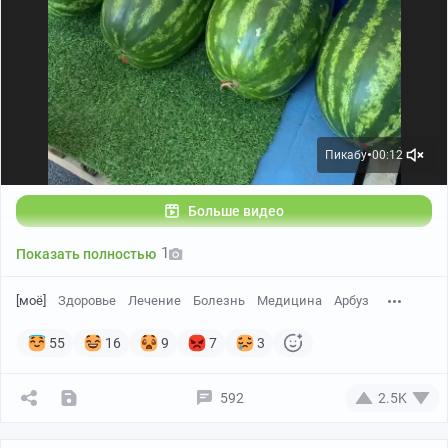
Пикабу
00:12
●
Больше видео
1
Показать полностью
[моё]
Здоровье
Лечение
Болезнь
Медицина
Арбуз
55
16
9
7
3
592
2.5K