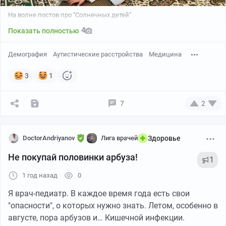
На волне постов про "Солнечных детей"
4
Показать полностью
Демография
Аутистические расстройства
Медицина
Биологически активные добавки к пище
отнесены
не
к лекарственным средствам, но
к пищевым
3
1
продуктам
. Соответственно, на них не
распространяются ограничения, связанные с
7
2
оборотом лекарственных средств и медицинских
изделий.
DoctorAndriyanov
Лига врачей
Здоровье
Почему БАД продаются в аптеках? Потому что
закон такой.
Не покупай половинки арбуза!
1
1 год назад
0
Законодательство содержит правовую норму, а
именно
ч. 7 ст. 55 Федерального закона "Об
Я врач-педиатр. В каждое время года есть свои
обращении лекарственных средств"
, согласно которой
"опасности", о которых нужно знать. Летом, особенно в
организации, имеющие лицензию на
августе, пора арбузов и… Кишечной инфекции.