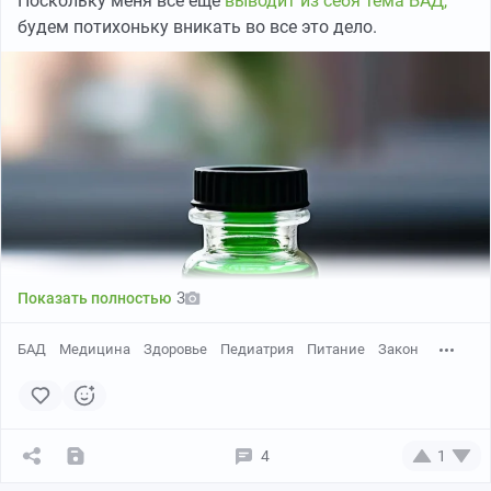
Поскольку меня все еще
выводит из себя тема БАД,
будем потихоньку вникать во все это дело.
3
Показать полностью
БАД
Медицина
Здоровье
Педиатрия
Питание
Закон
4
1