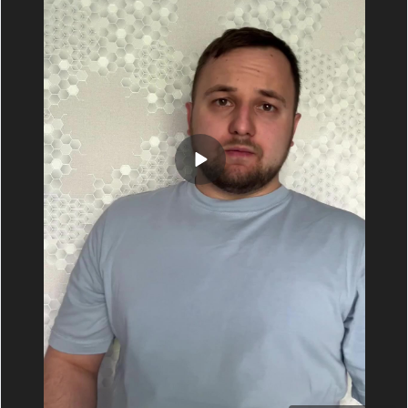
воспаления: гистамина, серотонина и т.д. Проявляется
это появлением волдырями (уртикарии) по коже
диаметром до нескольких сантиметров, с четкой
границей, склонны сливаться, сильно зудит, возможен
ангиоотек - набухание губ, век, слизистой полости рта
и дыхательных путей, также выражен дермографизм -
появление высыпаний после давления на кожу.
Особенность волдырей - что они исчезают в течение
24 часов и появляются в других местах. Проявление
болезненности на высыпаниях, отсутствие зуда,
фиксированная сыпь - скорее всего это не крапивница,
важно различать это.