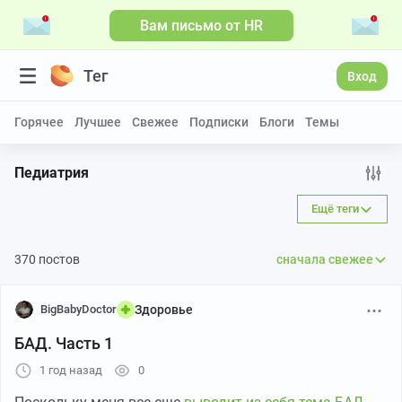
Вам письмо от HR
Больше видео
Тег
Вход
Горячее
Лучшее
Свежее
Подписки
Блоги
Темы
Педиатрия
Ещё теги
370 постов
сначала свежее
BigBabyDoctor
Здоровье
БАД. Часть 1
1 год назад
0