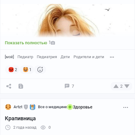
1
Показать полностью
[моё]
Педиатр
Педиатрия
Дети
Родители и дети
2
1
7
2
Artzt
Все о медицине
Здоровье
Крапивница
2 года назад
0