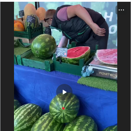
фармацевтическую деятельность, наряду с
лекарственными препаратами имеют право
приобретать и продавать БАД, в том числе
дистанционным способом.
Таким образом
аптеки и прочие ИП с лицензией могут
торговать БАД, которые по сути своей не являются
лекарствами.
Окей, в этом факте нет ничего
триггерного. Это предисловие к триггерному)) Пока
нам важен сам факт, что БАД - не лекарство.