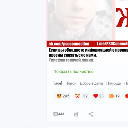
Показать полностью
[моё]
Поиск
Добрые дела
Помощь
П
295
132
23
19
443