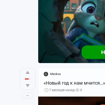
Пока вы доедали оливье, боролись с п
особый новогодний марафон. Без шампа
термосами. Мы не будем показывать д
вам сухие, как морозный воздух, цифр
послепраздничное исследование.
Знакомьтесь — наши «новогодние клие
1. Место: «Неуязвимый ас». Он же «Ко
Доля в статистике
: 35% вызовов. Безо
Портрет
: Человек уверенный. Незнако
альпинистским талантам. Часто имеет
Menkva
куртка) и максимальную веру в «авось
«Новый год к нам мчится…»
7 месяцев назад
0
Типовой сценарий
: Съезд с маркирова
Фраза при обнаружении: «Я думал, там 