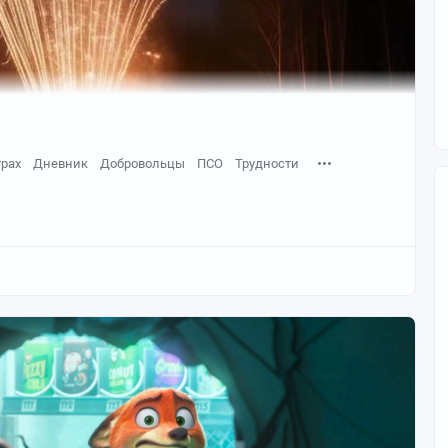
трах
Дневник
Добровольцы
ПСО
Трудности
й поисково-спасательный отряд «Связь»