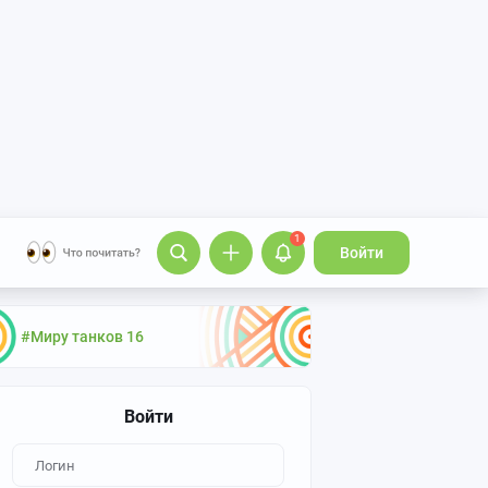
1
Войти
#Миру танков 16
Войти