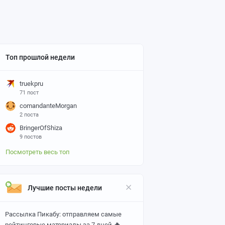
Топ прошлой недели
truekpru
71 пост
comandanteMorgan
2 поста
BringerOfShiza
9 постов
Посмотреть весь топ
Лучшие посты недели
Рассылка Пикабу: отправляем самые
🔥
рейтинговые материалы за 7 дней