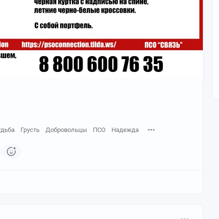
удьба
Грусть
Добровольцы
ПСО
Надежда