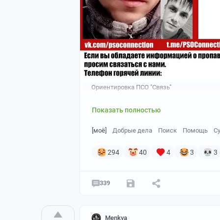
Ориентировка ПСО "Связь"
Показать полностью
[моё]
Добрые дела
Поиск
Помощь
С
294
40
4
3
3
339
Menkva