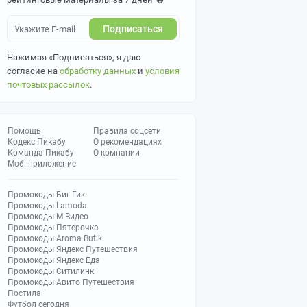
Подписаться
Нажимая «Подписаться», я даю
согласие на
обработку данных
и
условия
почтовых рассылок
.
Помощь
Правила соцсети
Кодекс Пикабу
О рекомендациях
Команда Пикабу
О компании
Моб. приложение
Промокоды Биг Гик
Промокоды Lamoda
Промокоды М.Видео
Промокоды Пятерочка
Промокоды Aroma Butik
Промокоды Яндекс Путешествия
Промокоды Яндекс Еда
Промокоды Ситилинк
Промокоды Авито Путешествия
Постила
Футбол сегодня