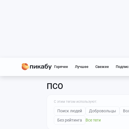
Горячее
Лучшее
Свежее
Подпис
ПСО
С этим тегом используют:
Поиск людей
Добровольцы
Во
Без рейтинга
Все теги