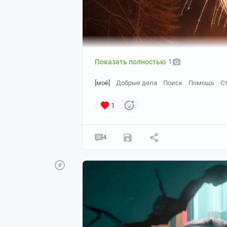
Показать полностью
1
[моё]
Добрые дела
Поиск
Помощь
С
1
4
фото создано с помощью ИИ
Привет, Пикабу. Это снова ваш местны