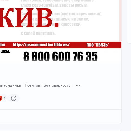
икабушники
Позитив
Благодарность
4