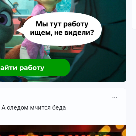
охмельем и смотрели «Иронию судьбы», у нас был свой,
нского, но с адреналином. Без мандаринов, но с
ушераздирающих фото и читать морали. Просто дадим
ы и факты из нашего журнала дежурств. Наше маленькое
нты», топ-5 категорий.
роль горы».
говорочный лидер.
мый заснеженный склон — это личный вызов его
 при себе неподходящую экипировку (джинсы, городская
».
 А следом мчится беда
нной трассы → паника → падение → потеря ориентации.
пологий съезд!».