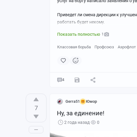
услуг на борту написало заявления о у
Приведет ли смена дирекции к улучшени
работать будет некому.
Показать полностью
1
Классовая борьба
Профсоюз
Аэрофлот
4
Gerra51
Юмор
7
Ну, за единение!
2 года назад
0