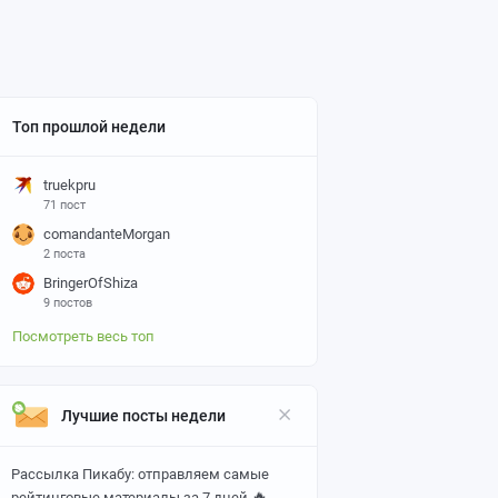
Топ прошлой недели
truekpru
71 пост
comandanteMorgan
2 поста
BringerOfShiza
9 постов
Посмотреть весь топ
Лучшие посты недели
Рассылка Пикабу: отправляем самые
🔥
рейтинговые материалы за 7 дней