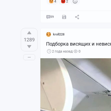
4
2
59
kroll228
1289
Подборка висящих и невис
2 года назад
0