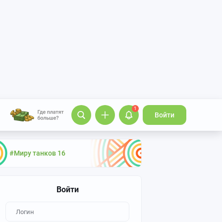
1
Войти
#Миру танков 16
Войти