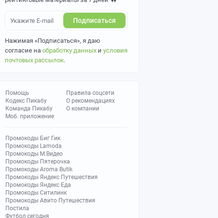
Подписаться
Нажимая «Подписаться», я даю
согласие на
обработку данных
и
условия
почтовых рассылок
.
Помощь
Правила соцсети
Кодекс Пикабу
О рекомендациях
Команда Пикабу
О компании
Моб. приложение
Промокоды Биг Гик
Промокоды Lamoda
Промокоды М.Видео
Промокоды Пятерочка
Промокоды Aroma Butik
Промокоды Яндекс Путешествия
Промокоды Яндекс Еда
Промокоды Ситилинк
Промокоды Авито Путешествия
Постила
Футбол сегодня