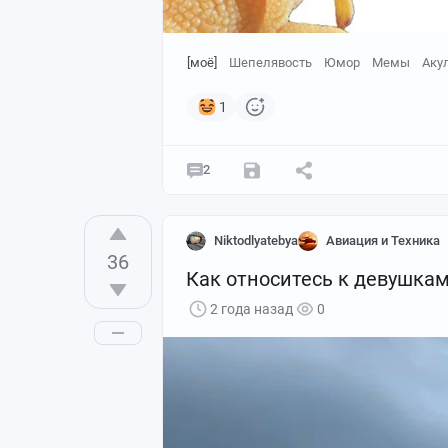
[моё]
Шепелявость
Юмор
Мемы
Аку
1
2
Niktodlyatebya
Авиация и Техника
36
Как относитесь к девушкам
2 года назад
0