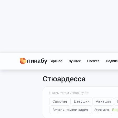
Горячее
Лучшее
Свежее
Подпис
Стюардесса
С этим тегом используют:
Самолет
Девушки
Авиация
Вертикальное видео
Эротика
Все