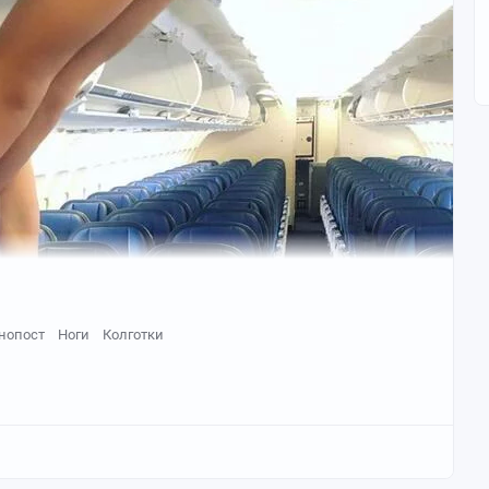
ми?
нопост
Ноги
Колготки