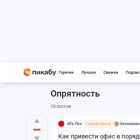
Горячее
Лучшее
Свежее
Подпис
Опрятность
10 постов
alfa.flex
Экономик
Самый умный
Как привести офис в поряд