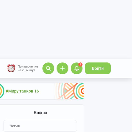
1
Войти
#Миру танков 16
Войти