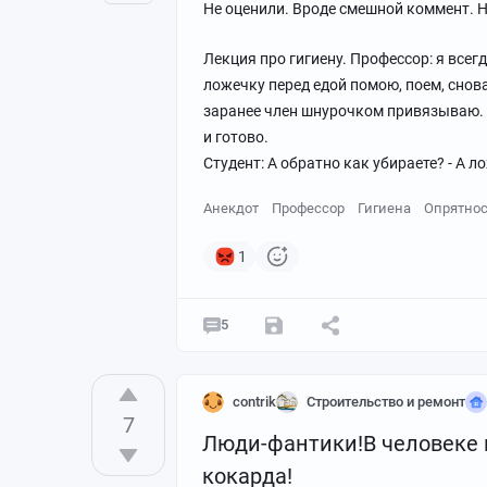
Не оценили. Вроде смешной коммент. Ну 
Лекция про гигиену. Профессор: я всег
ложечку перед едой помою, поем, снова
заранее член шнурочком привязываю. Н
и готово.
Студент: А обратно как убираете? - А л
Анекдот
Профессор
Гигиена
Опрятнос
1
5
contrik
Строительство и ремонт
7
Люди-фантики!В человеке 
кокарда!