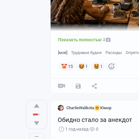
Показать полностью
2
[моё]
Трудовые будни
Расходы
Опрят
15
1
1
5
CharlieWalikota
Юмор
Обидно стало за анекдот
1 год назад
0