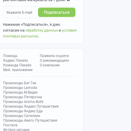
Подписаться
Нажимая «Подписаться», я даю
согласие на
обработку данных
и
условия
почтовых рассылок
.
Помощь
Правила соцсети
Кодекс Пикабу
О рекомендациях
Команда Пикабу
О компании
Моб. приложение
Промокоды Биг Гик
Промокоды Lamoda
Промокоды М.Видео
Промокоды Пятерочка
Промокоды Aroma Butik
Промокоды Яндекс Путешествия
Промокоды Яндекс Еда
Промокоды Ситилинк
Промокоды Авито Путешествия
Постила
Футбол сегодня