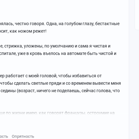
рялась, честно говоря. Одна, на голубом глазу, бестактные
сит, как ножом режет!
ые, стрижка, уложены, по умолчанию и сама я чистая и
енького заказа, шашлыки и всё такое (на следующее утро
спитале, уже в кровь въелось на автомате быть чистой и
ер работает с моей головой, чтобы избавиться от
 дырявыми карманами, краске и местами прожжëная,
 чтобы сделать светлые пряди и со временем вывести меня
ния работы на данном объекте).
седины (возраст, ничего не поделаешь, сейчас голова, что
ще по жизни имею, как говорят французы, остроумие на
и придумываешь ответ, уже подходя к дому.
с из-за того, что эта приятельница общается со мной
ость
Опрятность