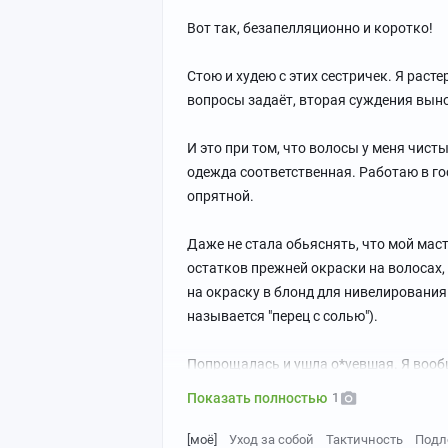
Вот так, безапелляционно и коротко!
Стою и худею с этих сестричек. Я расте
вопросы задаёт, вторая суждения выно
И это при том, что волосы у меня чист
Александр справа. Отмечаем сдачу мал
одежда соответственная. Работаю в го
он успеет только дойти до туалета).
опрятной.
Слева его сын.
Даже не стала обьяснять, что мой маст
Я с фонариком(эта рваная ветровка с
остатков прежней окраски на волосах,
прослужит мне ещё 8 дней, до заверше
на окраску в блонд для нивелирования 
называется "перец с солью").
Попрощалась и ушла о*уевшая. Я вооб
лестнице - когда идёшь после чего-то 
Показать полностью
1
Но, честно говоря, мне неприятно сейча
[моё]
Уход за собой
Тактичность
Подл