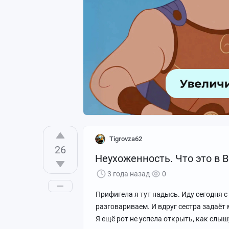
Фуфырики зло!
Tigrovza62
26
Неухоженность. Что это в
3 года назад
0
Прифигела я тут надысь. Иду сегодня с
разговариваем. И вдруг сестра задаёт 
Я ещё рот не успела открыть, как слыш