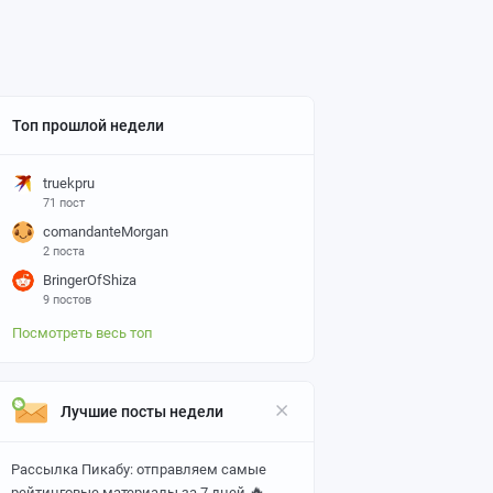
Топ прошлой недели
truekpru
71 пост
comandanteMorgan
2 поста
BringerOfShiza
9 постов
Посмотреть весь топ
Лучшие посты недели
Рассылка Пикабу: отправляем самые
🔥
рейтинговые материалы за 7 дней