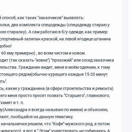
 способ, как таких "заказчиков" выявлять:
болки, два комплекта спецодежды (спецодежду стираю у
ою стиралку). А сам работаю в б/у одежде, как пример:
спортивный-заляпан краской, на левой ягодице штанина
добно!
60 ему примерно) , во всем чистом и новом.
одит (так сказать-"извне") "прохожий" или сосед заказчика
ительства. Гражданин видит, меня в моём одеянии, к тому
 стоящего рядом(обычно курящего каждые 15-20 минут
ть".
ь, какие у гражданина (в сфере строительства и ремонта)
го меня просто просят позвать "Старшего", главнового,
хамят и т. п.
у(Александра я всегда называю по имени) и объясняю,
лают, пообщайся на данную тематику.
 начальнички решили, что "Кофе"-мужского род, а потом
-женского), я вот в " Этом" учавствовать не собираюсь.А