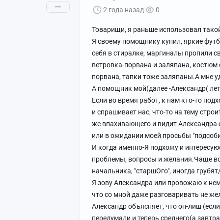
2 года назад
0
Товарищи, я раньше использовал такой
Я своему помощнику купил, яркие фут
себя в стиралке, маргиналы пропили св
ветровка-порвана и заляпана, костюм 
порвана, тапки тоже заляпаны.А мне у
А помощник мой(далее -Александр( лет 
Если во время работ, к нам кто-то подх
и спрашивает нас, что-то на тему стро
же впахивающего и видит Александра
или в ожидании моей просьбы "подсоби
И когда именно-Я подхожу и интересуюс
проблемы, вопросы и желания.Чаще все
начальника, "старшОго", иногда грубят/
Я зову Александра или провожаю к нем
что со мной даже разговаривать не же
Александр объясняет, что он-лиш (если
передумали и теперь среднего(а завтра