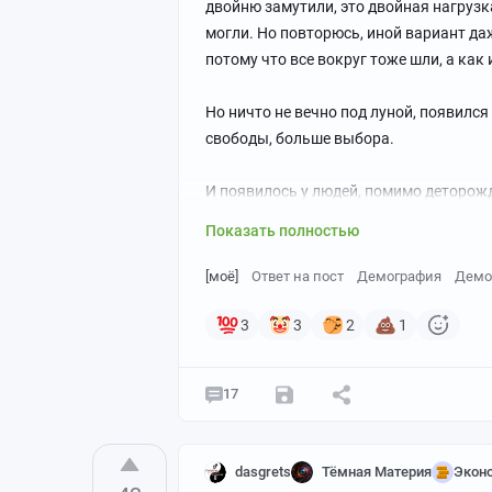
двойню замутили, это двойная нагрузк
могли. Но повторюсь, иной вариант да
потому что все вокруг тоже шли, а как 
Но ничто не вечно под луной, появилс
свободы, больше выбора.
И появилось у людей, помимо деторожд
самореализации.
Показать полностью
Женщины стали менее зависимы от муж
[моё]
Ответ на пост
Демография
Демо
роли добытчика. Брак перестал быть 
мире, а одиночки все чаще находят под
3
3
2
1
барков было 1,3млн, в 2024 - 0,8млн.
17
Если раньше люди могли выбрать одну р
в надежде найти дело, которое будет п
риски, какие уж тут дети.
dasgrets
Тёмная Материя
Экон