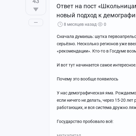
43
Так же стала открытой информация пр
Ответ на пост «Школьница
депрессии и прочие проблемы деторожд
новый подход к демографи
рассказала", а сейчас ты можешь зайти
8 месяцев назад
0
А ещё, благодаря всё тому же интернет
Сначала думаешь: шутка первоапрельск
видишь что есть те кто путешествует, 
серьёзно. Несколько регионов уже вве
нужно подчеркнуть. И хочется сначала
«рекомендации». Кто-то в Госдуме возм
возможно, если останется время, то мо
И вот тут начинается самое интересное
Сюда же добавим смещение возрастных
кому пора бы уже собирать манатки и 
Почему это вообще появилось
молодежь, официально, а в 40 у многи
обыкновенное. И порой случается так,
У нас демографическая яма. Рождаемос
"молодежь" дорастает до детей, оно им 
если ничего не делать, через 15-20 ле
яйцеклетки закончились или сперматоз
работающих, и вся система дружно ляж
Кстати, наверное, будь мы мусульманс
Государство пробовало всё:
хоть как-то бы замедлила процесс смен
общество, а православие слишком мягк
маткапитал