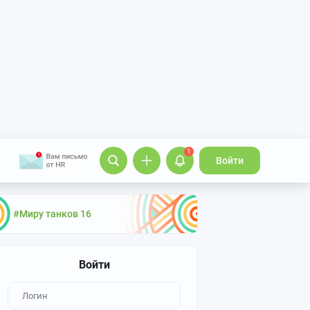
1
Войти
#Миру танков 16
Войти