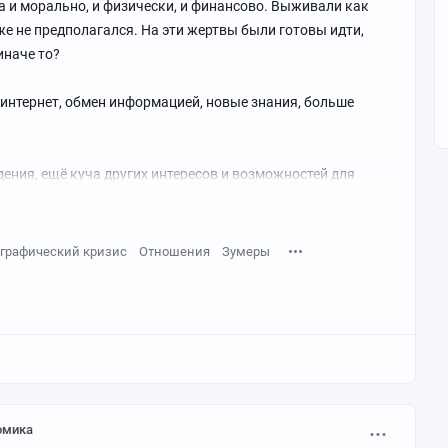
а и морально, и физически, и финансово. Выживали как
же не предполагался. На эти жертвы были готовы идти,
иначе то?
я интернет, обмен информацией, новые знания, больше
ения, ещё куча других интересов и возможностей для
чин, мужчины стали всё чаще отходить от навязанной
графический кризис
Отношения
Зумеры
обязаловкой и способом выживания пары в этом суровом
держку в обществе. К слову в 1990м году количество
аботу на всю жизнь, то сейчас очень многие "ищут себя",
риносить и доход, и удовольствие, а это нестабильность и
омика