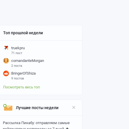
Топ прошлой недели
truekpru
71 пост
comandanteMorgan
2 поста
BringerOfShiza
9 постов
Посмотреть весь топ
Лучшие посты недели
Рассылка Пикабу: отправляем самые
🔥
рейтинговые материалы за 7 дней