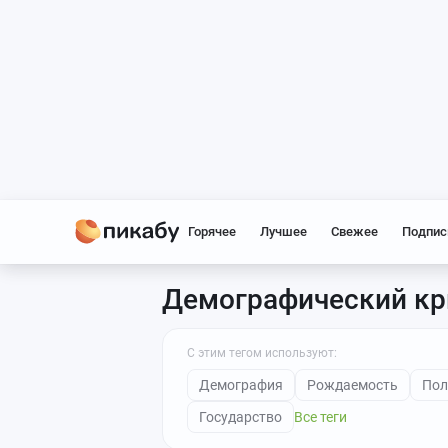
Горячее
Лучшее
Свежее
Подпис
Демографический кр
С этим тегом используют:
Демография
Рождаемость
Пол
Государство
Все теги