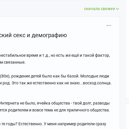
сначала свежее
рский секс и демографию
естабильное время и т.д., но есть же ещё и такой фактор,
им связанные.
(80е), рождение детей было как бы базой. Молодые люди
род. Это так же естественно как не знаю...восход солнца.
Интернета не было, ячейка общества - твой долг, разводы
ится родителем и вовсе тема не для приличного общества.
 те годы? Естественно. У меня например родители сразу