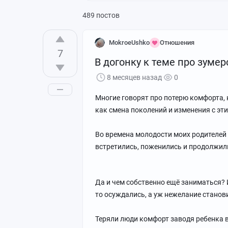
489 постов
MokroeUshko
Отношения
7
В догонку к теме про зуме
8 месяцев назад
0
Многие говорят про потерю комфорта, н
как смена поколений и изменения с эт
Во времена молодости моих родителей 
встретились, поженились и продолжили 
Да и чем собственно ещё заниматься? 
то осуждались, а уж нежелание станов
Теряли люди комфорт заводя ребенка в