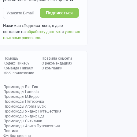
Подписаться
Нажимая «Подписаться», я даю
согласие на
обработку данных
и
условия
почтовых рассылок
.
Помощь
Правила соцсети
Кодекс Пикабу
О рекомендациях
Команда Пикабу
О компании
Моб. приложение
Промокоды Биг Гик
Промокоды Lamoda
Промокоды М.Видео
Промокоды Пятерочка
Промокоды Aroma Butik
Промокоды Яндекс Путешествия
Промокоды Яндекс Еда
Промокоды Ситилинк
Промокоды Авито Путешествия
Постила
Футбол сегодня