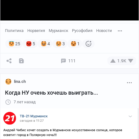
Политика
Норвегия
Мурманск
Русофобия
Новости
25
5
4
3
1
111
1.9K
lina.ch
Когда НУ очень хочешь выиграть...
7 лет назад