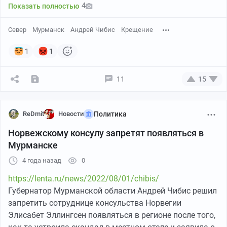
использовал нападавший.
4
Показать полностью
Север
Мурманск
Андрей Чибис
Крещение
1
1
11
15
ReDmit
Новости
Политика
Норвежскому консулу запретят появляться в
Мурманске
Президент Владимир Путин позвонит Чибису, как
4 года назад
0
только представится возможность, сообщил пресс-
секретарь главы государства Дмитрий Песков.
https://lenta.ru/news/2022/08/01/chibis/
Касательно инцидента нужна экспертная оценка
Губернатор Мурманской области Андрей Чибис решил
того, является это системной угрозой или отдельным
запретить сотруднице консульства Норвегии
случаем.
Элисабет Эллингсен появляться в регионе после того,