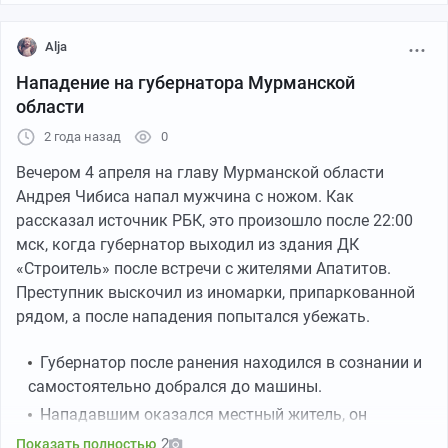
Alja
Нападение на губернатора Мурманской
области
2 года назад
0
Вечером 4 апреля на главу Мурманской области
Пикабу
00:18
●
Андрея Чибиса напал мужчина с ножом. Как
рассказал источник РБК, это произошло после 22:00
На место столкновения поездов в Мурманской
мск, когда губернатор выходил из здания ДК
области направлены ещё четыре бригады скорой
«Строитель» после встречи с жителями Апатитов.
помощи, сообщил губернатор Чибис. Ранее туда
Преступник выскочил из иномарки, припаркованной
отправились три бригады, а также спасатели. На
рядом, а после нападения попытался убежать.
место едет глава Кандалакшского района, добавил
губернатор
Губернатор после ранения находился в сознании и
самостоятельно добрался до машины.
Нападавшим оказался местный житель, он
пытался скрыться.
2
Показать полностью