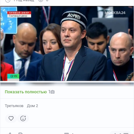
Но нам уже об этом никто не скажет в сводках,
Ведь мы погибли в первом же бою.
Еще Гастелло Коля не поднял самолета
И пропасть отделяла от весны,
Еще не лег Матросов на жало пулемета, —
Была среда, четвертый день войны…
Была среда, четвертый день войны…
Таки да.
Виктор жидoв не любит, ну ладно, я ж про
достоверность. Распространенное выражение.
1
Показать полностью
Третьяков
Дом 2