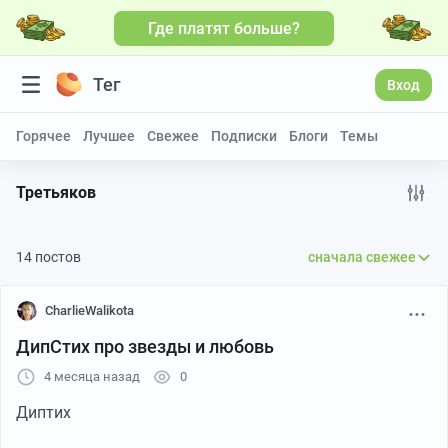
Где платят больше?
Больше видео
Тег
Вход
Горячее
Лучшее
Свежее
Подписки
Блоги
Темы
Третьяков
14 постов
сначала свежее
CharlieWalikota
ДипСтих про звезды и любовь
4 месяца назад
0
Диптих