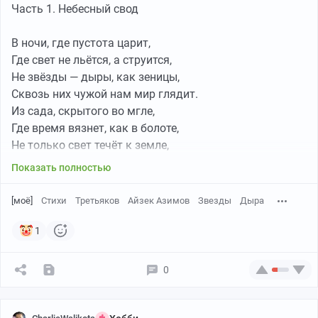
Часть 1. Небесный свод
В ночи, где пустота царит,
Где свет не льётся, а струится,
Не звёзды — дыры, как зеницы,
Сквозь них чужой нам мир глядит.
Из сада, скрытого во мгле,
Где время вязнет, как в болоте,
Не только свет течёт к земле,
Но и глаза — в ином полёте.
Показать полностью
Они следят за тишиной,
[моё]
Стихи
Третьяков
Айзек Азимов
Звезды
Дыра
За каждым вздохом, каждым взглядом.
И мир наш — опыт их простой,
1
Что раем стал для нас и адом.
0
Мы ищем разум в пустоте,
В прорехах чёрного покрова,
А нас изучают в темноте,