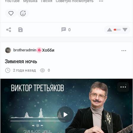
YouTube
Музыка
Песня
Советую посмотреть
0
brotheradmin
Хобби
Зимняя ночь
2 года назад
0