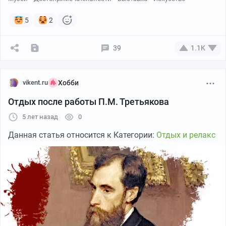
спектакли и телепередачи. Гостелерадиофонд»
5
2
39
1.1K
vikent.ru
Хобби
Отдых после работы П.М. Третьякова
Факт №2.
5 лет назад
0
В годы Второй мировой войны коллекцию галереи
Данная статья относится к Категории:
Отдых и релакс
прятали по всей стране. Большая часть работ была
эвакуирована в Новосибирск, а другая временно
переехала в город Молотов.