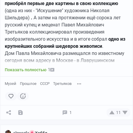
приобрёл первые две картины в свою коллекцию
(одна из них - "Искушение" художника Николая
Шильдера)
.
А затем на протяжении ещё сорока лет
русский купец и меценат Павел Михайлович
Третьяков коллекционировал произведения
изобразительного искусства и в итоге собрал
одно из
крупнейших собраний шедевров живописи
.
Дом Павла Михайловича размещался по известному
сегодня всем адресу в Москве - в Лаврушинском
переулке, и именно там он размещал приобретаемые
1
Показать полностью
полотна. Позже к зданию было пристроено
специальное помещение - первый дом будущей
Музей
Прошлое
СССР
Третьяков
галереи. В 1881 году галерею открыли для свободного
посещения, а в 1892 году Павел Третьяков передал
картины и здание галереи в дар городу. Позже к
коллекции присоединилось собрание его брата, Сергея
1
11
Третьякова.
И вот сегодня Государственная
Третьяковская
галерея – один из крупнейших музеев мира с
slowsofa