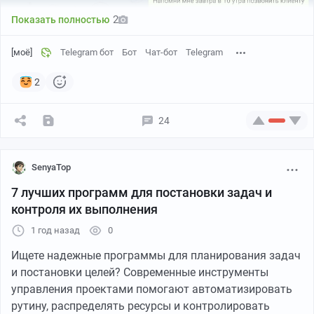
2
Показать полностью
[моё]
Telegram бот
Бот
Чат-бот
Telegram
2
24
«
Напоминалка
» - персональный ассистент в Telegram
Как-то раз я отвёл дочку на танцы. Через час нужно
SenyaTop
было её забрать. Смотреть постоянно на часы — лень.
7 лучших программ для постановки задач и
Вот иду и думаю: как было бы здорово написать
контроля их выполнения
сообщение или, ещё лучше, отправить голосовое:
1 год назад
0
Ищете надежные программы для планирования задач
🗣 Напомни мне через 45 минут забрать
и постановки целей? Современные инструменты
дочку с танцев!
управления проектами помогают автоматизировать
рутину, распределять ресурсы и контролировать