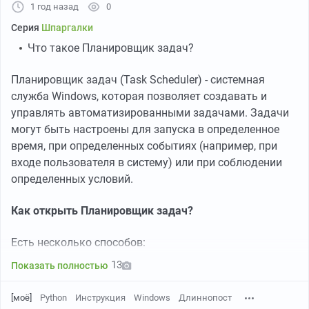
1 год назад
0
1) Напомни мне завтра в 10:00 записаться к
Серия
Шпаргалки
врачу
Что такое Планировщик задач?
Планировщик задач (Task Scheduler) - системная
2) В субботу вечером напомни мне купить
служба Windows, которая позволяет создавать и
билеты в кино
управлять автоматизированными задачами. Задачи
могут быть настроены для запуска в определенное
время, при определенных событиях (например, при
3) Напомни мне через час отключить духовку
входе пользователя в систему) или при соблюдении
определенных условий.
4) Каждое утро напоминай мне помедитировать
Как открыть Планировщик задач?
Есть несколько способов:
5) Напоминай мне заплатить за квартиру 20-го
числа каждый месяц
13
Показать полностью
[моё]
Python
Инструкция
Windows
Длиннопост