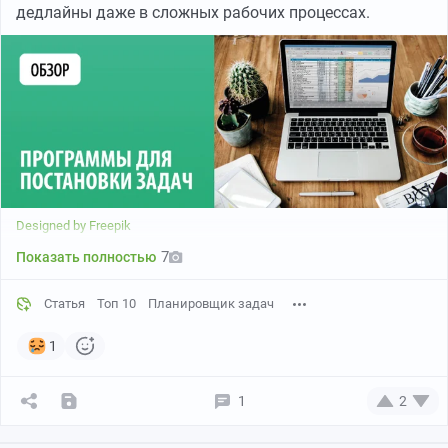
дедлайны даже в сложных рабочих процессах.
И через 45 минут тебе приходит уведомление прям в
Телеграм! И всё! Просто, быстро, удобно и главное
никаких лишних настроек. Так у меня родилась идея
создать
приложение в Телеграм
с персональным
помощником, которому можно ставить любые задачи,
как голосом, так и текстом, а он следит за временем и
напоминает в нужный момент.
Designed by Freepik
7
Показать полностью
Статья
Топ 10
Планировщик задач
1
1
2