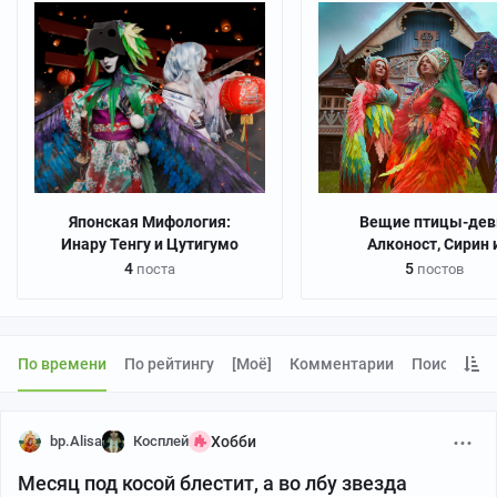
Японская Мифология:
Вещие птицы-де
Инару Тенгу и Цутигумо
Алконост, Сирин 
Гамаюн
4
5
поста
постов
По времени
По рейтингу
[моё]
Комментарии
Поиск
bp.Alisa
Косплей
Хобби
Месяц под косой блестит, а во лбу звезда