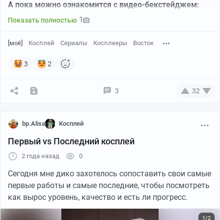
А пока можно ознакомится с видео-бекстейджем:
https://youtube.com/shorts/JW8ne8z-8LY?
1
Показать полностью
si=r_WYMAzxkaoWIpSe
[моё]
Косплей
Сериалы
Косплееры
Восток
Также подписывайтесь на мой тгк:
https://t.me/+Haqm15NhB4NlZTJi
3
2
Все свежие новости публикуются сразу там ❤️
3
32
Напоминаю, что все костюмы по русским
сказкам и славянской мифологии - мои дизайны,
bp.Alisa
Косплей
моё авторское видение.
Первый vs Последний косплей
К Эпик Кону были сделаны крылья, добавлены стразы
2 года назад
0
на шлейф кокошника, на платье (порядка 500шт). К
Сегодня мне дико захотелось сопоставить свои самые
сожалению, в финал конкурса я не попала, но я не
первые работы и самые последние, чтобы посмотреть
расстроилась, потому что провела отлично время
как вырос уровень, качество и есть ли прогресс.
просто гуляя по площадке. Очень много людей хотели
сфотографироваться со мной, потому что с лёгкостью
1/2