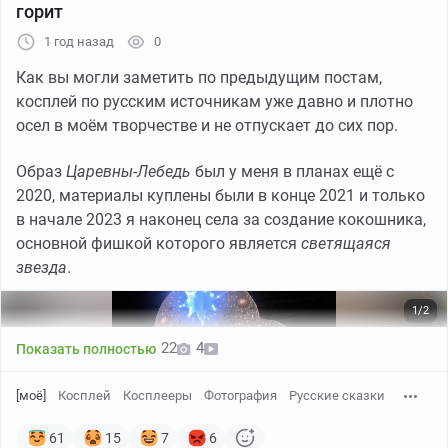
горит
1 год назад
0
Как вы могли заметить по предыдущим постам,
косплей по русским источникам уже давно и плотно
осел в моём творчестве и не отпускает до сих пор.
Образ
Царевны-Лебедь
был у меня в планах ещё с
2020, материалы куплены были в конце 2021 и только
в начале 2023 я наконец села за создание кокошника,
основной фишкой которого является
светящаяся
звезда
.
1/2
22
4
Показать полностью
[моё]
Косплей
Косплееры
Фотография
Русские сказки
61
15
7
6