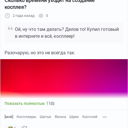
Сколько времени уходит на создание
косплея?
2 года назад
0
Ой, ну что там делать? Делов то! Купил готовый
в интернете и всё, косплеер!
Разочарую, но это не всегда так.
Пикабу
00:05
●
Больше видео
11
Показать полностью
[моё]
Косплееры
Шитье
Фиона
Шрек
Косплей