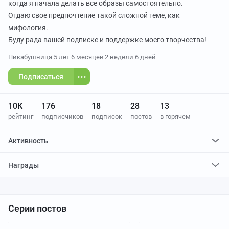
когда я начала делать все образы самостоятельно.
Отдаю свое предпочтение такой сложной теме, как
мифология.
Буду рада вашей подписке и поддержке моего творчества!
Пикабушница
5 лет 6 месяцев 2 недели 6 дней
Подписаться
10К
176
18
28
13
рейтинг
подписчиков
подписок
постов
в горячем
Активность
поставилa
94
плюса и
4
минуса
Награды
отредактировалa
0
постов
проголосовалa за
0
редактирований
Серии постов