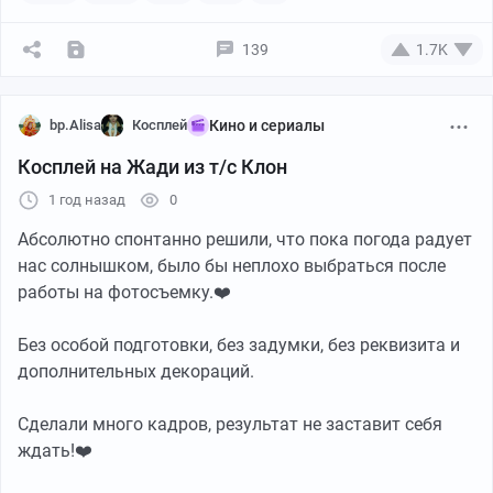
139
1.7K
bp.Alisa
Косплей
Кино и сериалы
Косплей на Жади из т/с Клон
1 год назад
0
Этот костюм изначально создавался для
Абсолютно спонтанно решили, что пока погода радует
октябрьского Epic Con Russia, но вышло так, что
нас солнышком, было бы неплохо выбраться после
увидел свет этот образ чуть раньше. Первое
работы на фотосъемку.❤️
появление Царевны-Лебедь состоялось в сентябре на
Magic Fest, где он взял Гран-При.
Без особой подготовки, без задумки, без реквизита и
1/2
дополнительных декораций.
Сделали много кадров, результат не заставит себя
ждать!❤️