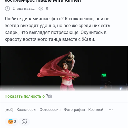
2 года назад
0
Любите динамичные фото? К сожалению, они не
всегда выходят удачно, но всё же среди них есть
кадры, что выглядят потрясающе. Окунитесь в
красоту восточного танца вместе с Жади.
Первый косплей по азиатским источникам / Последний косплей
по азиатским источникам
1/2
7
Показать полностью
[моё]
Косплееры
Фотосессия
Фотография
Косплей
3