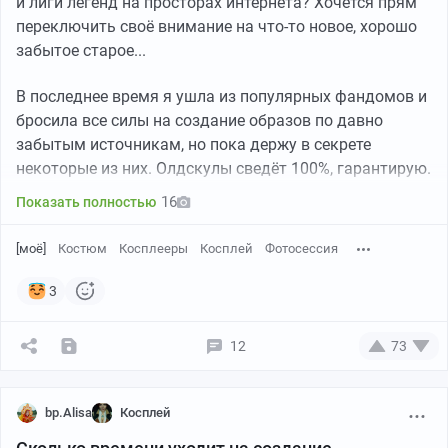
и лиги легенд на просторах интернета? Хочется прям
переключить своё внимание на что-то новое, хорошо
забытое старое...
Первая птица-дева по Славянской мифологии / Последняя птица-
В последнее время я ушла из популярных фандомов и
дева по Славянской мифологии
бросила все силы на создание образов по давно
Следить за моим творчеством можно (и нужно) тут:
забытым источникам, но пока держу в секрете
Телеграм-канал
и
Группа ВК
некоторые из них. Олдскулы сведёт 100%, гарантирую.
16
Показать полностью
[моё]
Костюм
Косплееры
Косплей
Фотосессия
3
12
73
bp.Alisa
Косплей