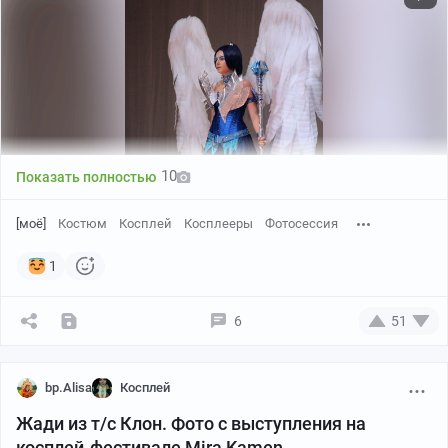
узнавали героиню из сказки.
1/9
10
Показать полностью
[моё]
Костюм
Косплей
Косплееры
Фотосессия
1
6
51
Первый ориджинал / Последний ориджинал
1/2
bp.Alisa
Косплей
Жади из т/с Клон. Фото с выступления на
косплей-фестивале Mira Kamen