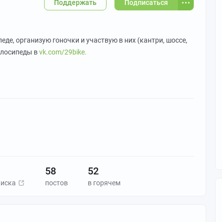
Поддержать
Подписаться
еде, организую гоночки и участвую в них (кантри, шоссе,
елосипеды в
vk.com/29bike.
58
52
писка
постов
в горячем