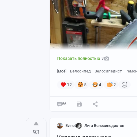
Вытряхиваем весь мусор, клеим бескам
резина позволяют.
Показать полностью
3
[моё]
Велосипед
Велосипедист
Ремон
12
5
4
2
56
Evinet
Лига Велосипедистов
93