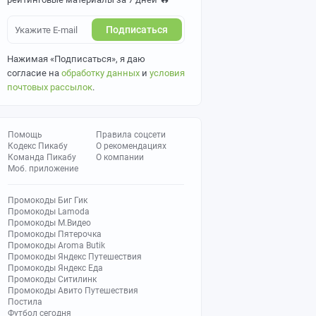
Подписаться
Нажимая «Подписаться», я даю
согласие на
обработку данных
и
условия
почтовых рассылок
.
Помощь
Правила соцсети
Кодекс Пикабу
О рекомендациях
Команда Пикабу
О компании
Моб. приложение
Промокоды Биг Гик
Промокоды Lamoda
Промокоды М.Видео
Промокоды Пятерочка
Промокоды Aroma Butik
Промокоды Яндекс Путешествия
Промокоды Яндекс Еда
Промокоды Ситилинк
Промокоды Авито Путешествия
Постила
Футбол сегодня