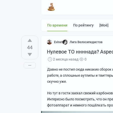
По времени
По рейтингу
[моё]
Evinet
Лига Велосипедистов
44
Нулевое ТО ннннада? Aspec
2 месяца назад
0
Давно не постил сюда никаких сборок 
работе, а сплошные аутлипы и твиттеры
скучно уже.
Но тут в гости заехал свежий карбонов
Интересно было посмотреть, что он пре
фотоаппарат и немного пощёлкать про