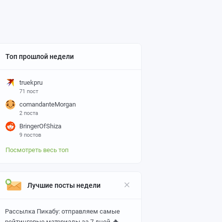
Топ прошлой недели
truekpru
71 пост
comandanteMorgan
2 поста
BringerOfShiza
9 постов
Посмотреть весь топ
Лучшие посты недели
Рассылка Пикабу: отправляем самые
🔥
рейтинговые материалы за 7 дней