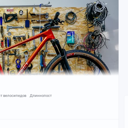
т велосипедов
Длиннопост