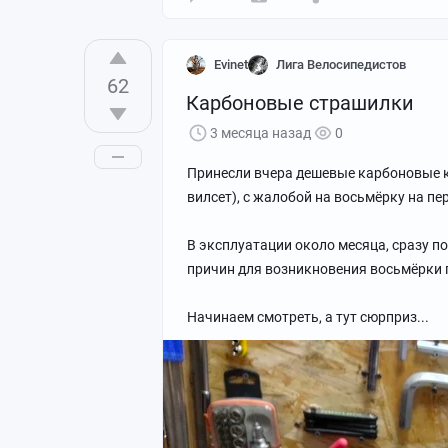
Кратко о велосипеде:
Evinet
Лига Велосипедистов
- Карбоновая рама из Т1100, 148х12
62
- Вилка RockShox Recon Gold на 100 мм
Карбоновые страшилки
- 1х12ск трансмиссия - микс из заднег
3 месяца назад
0
Senix FM3
- Алюминиевые бустовые колёса на вт
Принесли вчера дешевые карбоновые ко
Vittoria Mezcal. И обода и резина под
вилсет), с жалобой на восьмёрку на пе
- Тормоза - Magura MT Thirty
- Руль/подседельный штырь - обычный
В эксплуатации около месяца, сразу по
- Цена велосипеда - ~170к укрепляющи
причин для возникновения восьмёрки п
Ну а теперь начнём ковырять!
Начинаем смотреть, а тут сюрприз...
🔧 Колёсики с завода, как обычно, кри
🔧 Ободная лента местами не закрывае
при заводской сборке, внутри обода м