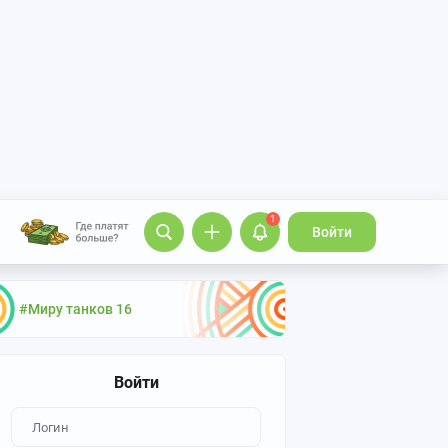
1
Войти
#Миру танков 16
Войти