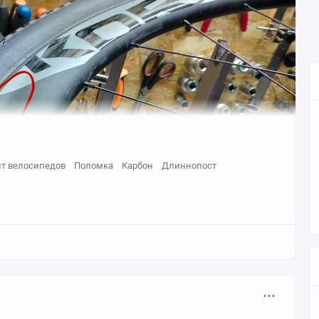
ерную ленту и собираем колёса бескамерно - обода и
т велосипедов
Поломка
Карбон
Длиннопост