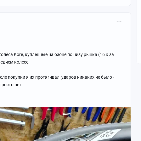
 хода
о переключателя SLX, манетки и кассеты Deore и шатунов
улках и ободах Code, 25мм внутренней ширины, покрышки
лёса Kore, купленные на озоне по низу рынка (16 к за
держивают бескамерную установку.
реднем колесе.
 базовый алюминий, не лайток.
сле покупки я их протягивал, ударов никаких не было -
хся рублей.
росто нет.
вые - перепротягиваем.
т отверстия под ниппели, часть ниппелей изнутри слизаны
еталлическая крошка от них, колёса звучат как марокасы.