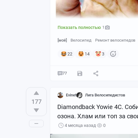
🔧 Чашки каретки не до конца запресс
обратно на герметик, чтобы не было щ
скрипы.
Показать полностью
1
[моё]
Велосипед
Ремонт велосипедов
22
14
3
77
Evinet
Лига Велосипедистов
177
Diamondback Yowie 4C. Соб
озона. Хлам или топ за сво
4 месяца назад
0