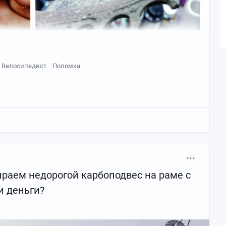
ованы в раму. Аккуратно демонтировал и запрессовал
елей, в которые будет попадать вода и пыль, вызывая
Велосипедист
Поломка
ираем недорогой карбоподвес на раме с
и деньги?