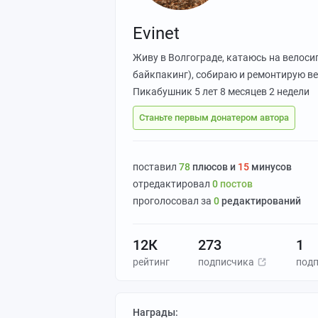
Evinet
Живу в Волгограде, катаюсь на велосип
байкпакинг), собираю и ремонтирую в
Пикабушник
5 лет 8 месяцев 2 недели
Станьте первым донатером автора
поставил
78
плюсов и
15
минусов
отредактировал
0
постов
проголосовал за
0
редактирований
12К
273
1
рейтинг
подписчика
под
Награды: