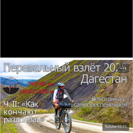
поляне в лесу, что-то начало шуршать и сопеть. Я,
конечно же, не зассал и быстренько, схватив велик,
втопил оттуда к более знакомым местам для стоянки,
не взирая ни на лужи, ни на камни с кореньями. В
итоге после получасового спринта я долетел на
полученном заряде адреналина до уже знакомой
стоянки и только там смог выдохнуть.
Далее была бытовуха с палаткой, ужин с очередным
тестом — на этот раз сублиматов от «Кронидов»
(рекомендую, только упаковка великовата), и на
боковую, положив под подушку на всякий случай
перцовый баллончик.
Утро. Солнце. Залив. Походил по пляжу, повтыкал в
гладь воды — и походная бытовуха. Дрался с
синичками за кашу. Сдался, накормил их орехами.
Кашу не дал.
Rutube
55:11
●