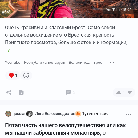
YouTube
15:08
●
Очень красивый и классный Брест. Само собой
отдельное восхищение это Брестская крепость.
Приятного просмотра, больше фоток и информации,
тут
.
За пару дней до намеченного трипа отмороженный
YouTube
Республика Беларусь
Велосипед
Брест
велокореш отмораживается окончательно, и я еду в
1
гордом одиночестве. Что ж, погнали. Вечер
воскресенья, сборы шмоток, закуп жратвы, шины
колеса строго по калькулятору давления — и в
3
1
понедельник я сижу жду электричку до Зеленогорска
на вокзале. На улице +6, солнышко, короче, кайф!
jossian
Лига Велосипедистов
Путешествия
Чуть меньше часа, который я провтыкал в телефоне в
Пятая часть нашего велопутешествия или как
рабочих чатах, — и вуаля: Зеленогорск, привет, а
мы нашли заброшенный монастырь, о
дождь — тебе тоже привет, но менее приветливый.