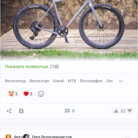
21
Показать полностью
Велосипед
Велоспорт
Gravel
MTB
Фотография
Лес
3
3
8
32
dmrs
Лига Велосипедистов