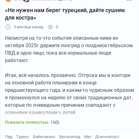
«Не нужен нам берег турецкий, дайте сушняк
для костра»
3 месяца назад
0
Несмотря на то что события описанные ниже из
октября 2025г держите лонгрид о позднеоктябрьском
ПВД в одно лицо, пока все нормальные люди
работают.
Итак, всё началось прозаично. Отпуска мы в конторе
на основной работе планируем в конце
предшествующего года, и каким-то чудесным образом
я промахнулся на неделю от своих традиционных дат,
которые по очевидным причинам совпадают с
осенними каникулами у детей.
16
Показать полностью
Пока суть да дело, отпуск переносить уже было без
вариантов. Что поделать? Пошел каяться семейству о
Пвд
Туринг
Байкпакинг
Велосипед
Мат
Длиннопост