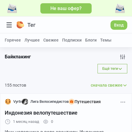
Не ваш офер?
Больше видео
Тег
Вход
Горячее
Лучшее
Свежее
Подписки
Блоги
Темы
Байкпакинг
Ещё теги
155 постов
сначала свежее
Vyrtn
Лига Велосипедистов
Путешествия
Индонезия велопутешествие
1 месяц назад
0