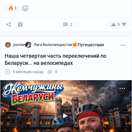
1
2
9
jossian
Лига Велосипедистов
Путешествия
Наша четвертая часть переключений по
Беларуси... на велосипедах
5 месяцев назад
0
Про дорогу особо нечего рассказывать: ехал по
Молодёжному шоссе, классический маршрут Питер —
Выборг, трафик вялый, дорога хорошая, виды
отличные. Умиротворение осенней дороги разбавил
дед на велике с корзиной, в которой громыхали
пивные бутылки, рассказывавший удивительные
истории и активно предлагавший раздавить с ним
чекушку: так он один не пьёт, а сосед ещё на работе и,
возможно, даже задержится.