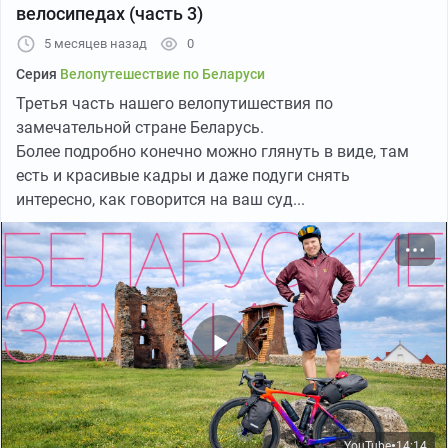
велосипедах (часть 3)
лодку в сопровождении корабля. Пофоткал, ожидая,
5 месяцев назад
0
что из кустов выйдет сейчас товарищ майор и устроит
мне допрос на предмет причины моего нахождения
Серия
Велопутешествие по Беларуси
здесь, и двинул дальше, объезжая лужи на убитой
Третья часть нашего велопутишествия по
грунтовке. По итогу на Киперорт я доехал засветло,
замечательной стране Беларусь.
около пяти вечера.
Более подробно конечно можно глянуть в виде, там
есть и красивые кадры и даже подуги снять
интересно, как говорится на ваш суд...
YouTube
14:14
●