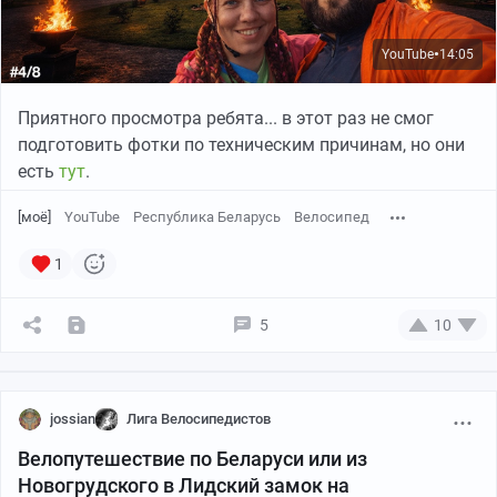
Доехал потихоньку до Приморска, по дороге
YouTube
14:05
●
встретилась офигенная кафешка, где с
удовольствием избавил себя от необходимости
Приятного просмотра ребята... в этот раз не смог
готовить обед и, забросив борщевого топлива внутрь
подготовить фотки по техническим причинам, но они
своего чутка подуставшего тельца, двинул дальше.
есть
тут
.
[моё]
YouTube
Республика Беларусь
Велосипед
1
5
10
jossian
Лига Велосипедистов
Велопутешествие по Беларуси или из
Новогрудского в Лидcкий замок на
На подъезде к Киперорту увидел в бухте подводную