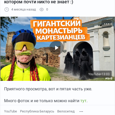
котором почти никто не знает :)
Постоял минут пять на перроне — дождь никуда не
4 месяца назад
0
думает уходить. Окей, я же хотел тест мембранки:
получите, распишитесь. Еду по велодорожке в сторону
Киперорта, дождь со мной. Тестим. Он меня, я
мембранку. Тестили мы друг друга по итогу около
пяти часов. Мембранка — топ, дождь — мудак.
YouTube
13:03
●
Приятного просмотра, вот и пятая часть уже.
Много фоток и не только можно найти
тут
.
YouTube
Республика Беларусь
Велосипед