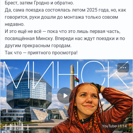
Брест, затем Гродно и обратно.
ковыряния по камням и кореньям добавился
Да, сама поездка состоялась летом 2025 года, но, как
болотный хайкинг в поисках пригодной для палатки
говорится, руки дошли до монтажа только совсем
поляны.
недавно.
И это ещё не всё — пока что это лишь первая часть,
посвящённая Минску. Впереди нас ждут поездки и по
другим прекрасным городам.
Так что — приятного просмотра!
YouTube
11:14
●