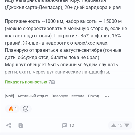
Ищу напарника в вело-авантюру. Индонезия
(Джокьякарта-Денпасар), 20+ дней хардкора и рая
Протяженность ~1000 км, набор высоты ~ 15000 м
(можно скорректировать в меньшую сторону, если не
хватает подготовки). Покрытие - 85% асфальт, 15%
гравий. Жилье - в недорогих отелях/хостелах.
Планирую отправиться в августе-сентябре (точные
даты обсуждаются, билеты пока не брал).
Маршрут обещает быть эпичным: будем слушать
регги, ехать через вулканические ландшафты,
прибрежные серпантины, джунгли и рисовые поля.
7
Показать полностью
Если не пугает вкручивать в жару, периодически
[моё]
Активный отдых
Велопутешествие
Поход
толкать вел в гору (недолго), готов проезжать 50+ км
в день, то можем обсудить детали, пообщаться.
1
Кого заинтересовало-стучать в телегу @mariden20 :)
12
13