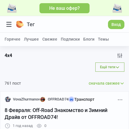
Не ваш офер?
Больше видео
Тег
Вход
Горячее
Лучшее
Свежее
Подписки
Блоги
Темы
4х4
Ещё теги
761 пост
сначала свежее
VovaZhurmanov
OFFROAD74
Транспорт
8 Февраля: Off-Road Знакомство и Зимний
Драйв от OFFROAD74!
1 год назад
0