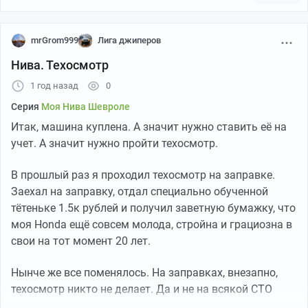
Обширное поле с потенциальными снежными
переметами – идеальный полигон для импровизации
и отработки приемов зимнего вождения.
mrGrom999
Лига джиперов
Нелинейный маршрут: Остаемся на одной локации,
Нива. Техосмотр
чтобы каждый мог максимально изучить трассы и
1 год назад
0
получить удовольствие от процесса.
Серия
Моя Нива Шевроле
Дружеская атмосфера, советы, обмен опытом и новые
Итак, машина куплена. А значит нужно ставить её на
знакомства!
учет. А значит нужно пройти техосмотр.
Ждем вас! 👊
В прошлый раз я проходил техосмотр на заправке.
#offroad74 #покатушки #4х4
Заехал на заправку, отдал специально обученной
тётеньке 1.5к рублей и получил заветную бумажку, что
моя Honda ещё совсем молода, стройна и грациозна в
свои на тот момент 20 лет.
Нынче же все поменялось. На заправках, внезапно,
техосмотр никто не делает. Да и не на всякой СТО
заветные бумажки раздают. Пошарив по интернетам,