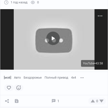
1 год назад
0
YouTube
43:58
●
[моё]
Авто
Бездорожье
Полный привод
4х4
1
0