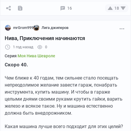
туда не полез. Решил сначала на учет поставить, а
16
18
потом уже заниматься этим всем.
Итого второй выезд на Ниве - минус тормоза. Впереди
mrGrom999
Лига джиперов
постановка на учет, но об этом в следующий раз.
Нива, Приключения начинаются
1 год назад
0
Серия
Моя Нива Шевроле
Скоро 40.
Чем ближе к 40 годам, тем сильнее стало посещать
непреодолимое желание завести гараж, понабрать
инструмента, купить машину. И чтобы в гараже
целыми днями своими руками крутить гайки, варить
железо и всякое такое. Ну и машина естественно
должна быть внедорожником.
Итак. В тот же день, как я купил машину, я поехал в
Какая машина лучше всего подходит для этих целей?
тихое безлюдное место чтобы: во первых -