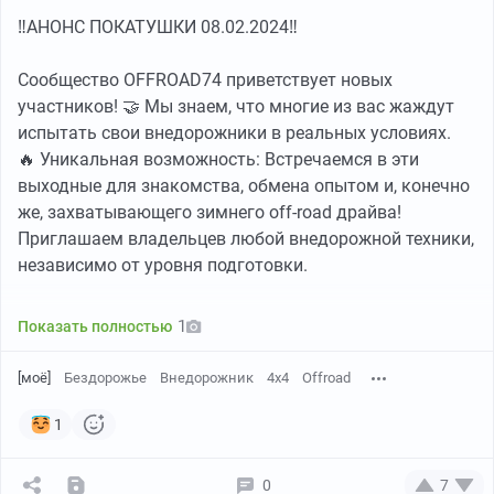
‼АНОНС ПОКАТУШКИ 08.02.2024‼
Сообщество OFFROAD74 приветствует новых
участников! 🤝 Мы знаем, что многие из вас жаждут
испытать свои внедорожники в реальных условиях.
🔥 Уникальная возможность: Встречаемся в эти
выходные для знакомства, обмена опытом и, конечно
же, захватывающего зимнего off-road драйва!
Приглашаем владельцев любой внедорожной техники,
независимо от уровня подготовки.
📍 Сбор в 12:00 за L-Town по координатам: 55.210502,
1
Показать полностью
61.184780
[моё]
Бездорожье
Внедорожник
4х4
Offroad
✅ Что вас ждет:
1
Две подготовленные трассы разной сложности для
проверки ваших навыков и возможностей техники.
0
7