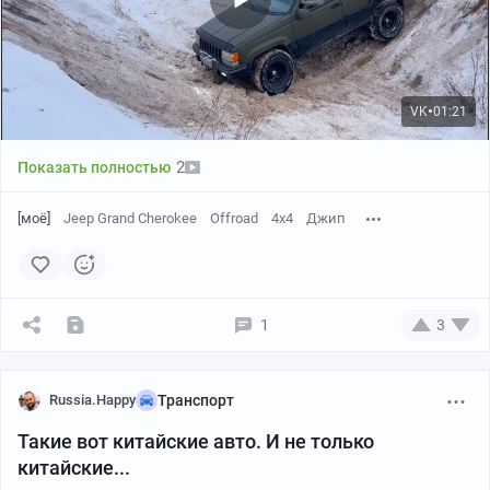
VK
01:21
●
2
Показать полностью
[моё]
Jeep Grand Cherokee
Offroad
4х4
Джип
1
3
Russia.Happy
Транспорт
Такие вот китайские авто. И не только
китайские...