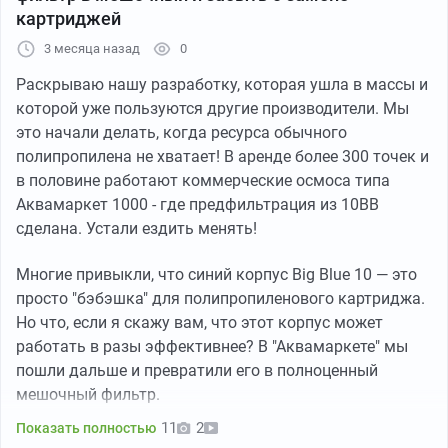
люди подходят к этому вопросу немножко умнее. То
картриджей
есть для начала измеряют кислотность воды, смотрят
3 месяца назад
0
какие-то другие показатели и на основе этого
подбирают химию для бассейна. Это был первый
Раскрываю нашу разработку, которая ушла в массы и
вариант, что мне делать дальше.
которой уже пользуются другие производители. Мы
это начали делать, когда ресурса обычного
И был ещё вариант номер два: купить фильтр для
полипропилена не хватает! В аренде более 300 точек и
бассейна. На самом деле на фильтр я слабо надеялся,
в половине работают коммерческие осмоса типа
потому что думал: зелёная вода — это же не грязь, это
Аквамаркет 1000 - где предфильтрация из 10ВВ
какие-то бактерии. Как ты это фильтруешь? Но фильтр
сделана. Устали ездить менять!
я всё равно купил, и купил его с запасом на будущий
Многие привыкли, что синий корпус Big Blue 10 — это
бассейн.
просто "бэбэшка" для полипропиленового картриджа.
Взял песочный фильтр. Не самый маленький, и не
Но что, если я скажу вам, что этот корпус может
самый большой.
Вот такой, на
6056л/ч
.
работать в разы эффективнее? В "Аквамаркете" мы
Были варианты фильтров с картриджами, с какой-то
пошли дальше и превратили его в полноценный
засыпкой. Я не стал морочиться, потому что, думаю,
мешочный фильтр.
песок проще найти, чем все эти картриджи и
11
2
Показать полностью
дополнительные засыпки. Хотя вроде как в эту