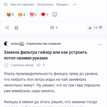
работало
в банном чане.
В нём вода становится
Как это сделано
Залипалка
Процесс
зелёной, как только он нагревался выше 28 градусов.
И я когда туда добавляю рюмочку Альгетина, то вода
5
4
2
1
прозрачная даже через несколько дней. Неважно,
греешь ты её или не греешь.
9
14
izoiwa
Строительство и ремонт
Замена фильтра гейзер или как устроить
потоп своими руками
2 месяца назад
0
Упала производительность фильра, прям до уровня,
что набрать пол литра воды на чай занимало
несколько минут. Ну, решил, что за три года подошла
уже мембрана, надо менять.
Фильры я менял до этого, решил, что заменю тогда