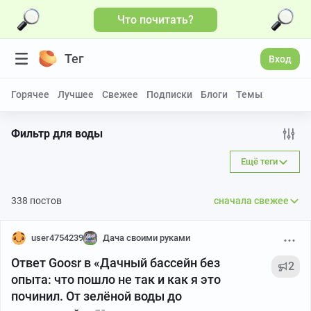
Что почитать?
Больше видео
Тег
Вход
Горячее
Лучшее
Свежее
Подписки
Блоги
Темы
Фильтр для воды
Ещё теги
338 постов
сначала свежее
user4754239
Дача своими руками
Ответ Goosr в «Дачный бассейн без
2
опыта: что пошло не так и как я это
починил. От зелёной воды до