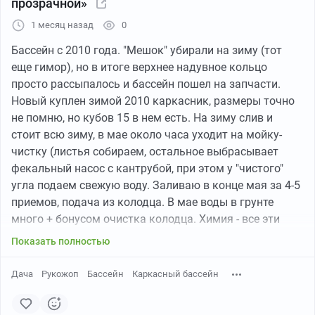
прозрачной»
1 месяц назад
0
Бассейн с 2010 года. "Мешок" убирали на зиму (тот
еще гимор), но в итоге верхнее надувное кольцо
просто рассыпалось и бассейн пошел на запчасти.
Новый куплен зимой 2010 каркасник, размеры точно
не помню, но кубов 15 в нем есть. На зиму слив и
стоит всю зиму, в мае около часа уходит на мойку-
чистку (листья собираем, остальное выбрасывает
фекальный насос с кантрубой, при этом у "чистого"
угла подаем свежую воду. Заливаю в конце мая за 4-5
приемов, подача из колодца. В мае воды в грунте
много + бонусом очистка колодца. Химия - все эти
хлоры и альгитины - выброшенные деньги, все
Показать полностью
заменяет перекись водорода, на сезон уходит 20л и
немного остается на весеннею первичную заправку.
Дача
Рукожоп
Бассейн
Каркасный бассейн
Коагулянт - готовый дорого, в сущности за те же
деньги куплен мешок сульфата алюминия в гранулах