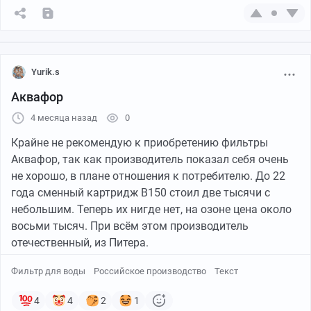
И периодически его приходится промывать. И это
приходилось делать прям часто, чуть ли не через день
смотришь — а напора нет, водичка не льется.
Приходится включать обратную промывку, она при
этом слвивает воду из бассейна, поэтому приходится
Yurik.s
доливать свежей. В общем, как буд-то бы это геморой
Аквафор
небольшой. Может это в начале так было,
4 месяца назад
0
понаблюдаю еще.
В общем, через пару дней работы фильтра бассейн
Крайне не рекомендую к приобретению фильтры
стал прозрачный и никогда не мутнел все следующие
Аквафор, так как производитель показал себя очень
дни. Я спокойно там плавал, ребёнок у нас приезжал,
не хорошо, в плане отношения к потребителю. До 22
племянник плавал, все соседи плавали.
года сменный картридж В150 стоил две тысячи с
небольшим. Теперь их нигде нет, на озоне цена около
восьми тысяч. При всём этом производитель
отечественный, из Питера.
Фильтр для воды
Российское производство
Текст
4
4
2
1