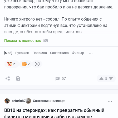
уже весь набор, потому что у меня возникли
подозрения, что бак пробило и он не держит давление.
Ничего хитрого нет - собрал. По опыту общения с
этими фильтрами подтянул всё, что установлено на
заводе, особенно колбы предфильтров.
5
Показать полностью
[моё]
Рукожоп
Поломка
Сантехника
Фильтр
21
2
чан
57
5
В общем, на этом опыте я попробовал добавить
Альгетин уже в немножко позеленевший бассейн, но, к
arturio87
Сантехники-слесаря
сожалению, это ничего не дало.
BB10 на стероидах: как превратить обычный
Я, насмотревшись всяких разных рилсов, видел, что
фильтр в мешочный и забыть о замене