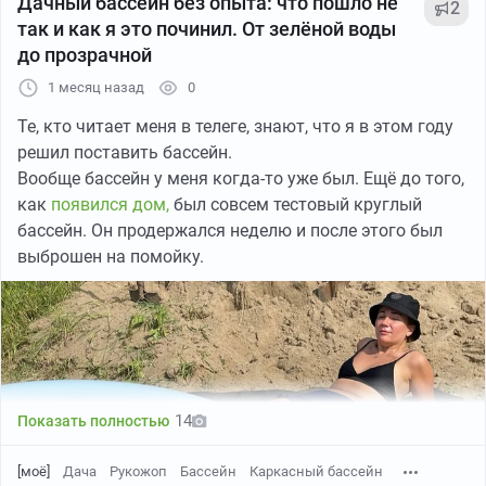
Дачный бассейн без опыта: что пошло не
2
так и как я это починил. От зелёной воды
до прозрачной
1 месяц назад
0
Те, кто читает меня в телеге, знают, что я в этом году
решил поставить бассейн.
Вообще бассейн у меня когда-то уже был. Ещё до того,
как
появился дом,
был совсем тестовый круглый
бассейн. Он продержался неделю и после этого был
выброшен на помойку.
14
Показать полностью
[моё]
Дача
Рукожоп
Бассейн
Каркасный бассейн