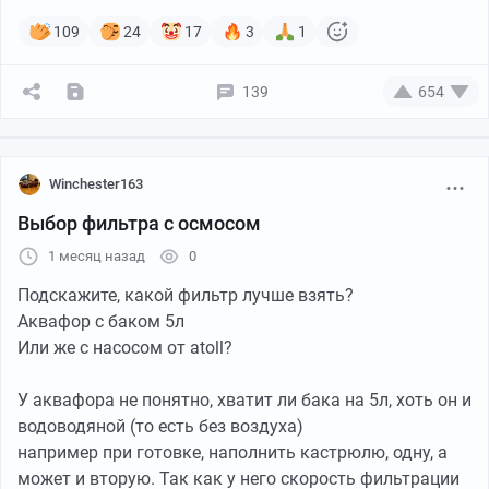
109
24
17
3
1
139
654
Тот самый бассейн
Winchester163
В этот раз я решил начать с размера чуть больше, но
Выбор фильтра с осмосом
тоже маленького, чтобы потестировать разные
1 месяц назад
0
приспособы для него. На этом этапе мне нужно было
понять, будет ли зеленеть вода, как часто надо его
Подскажите, какой фильтр лучше взять?
мыть, как часто обслуживать, как ставить и так
Аквафор с баком 5л
далее. Мне хотелось отработать на небольшом
Или же с насосом от atoll?
бассейне все технологии, чтобы в следующем году
поставить побольше.
У аквафора не понятно, хватит ли бака на 5л, хоть он и
водоводяной (то есть без воздуха)
Версия 1.0
например при готовке, наполнить кастрюлю, одну, а
может и вторую. Так как у него скорость фильтрации