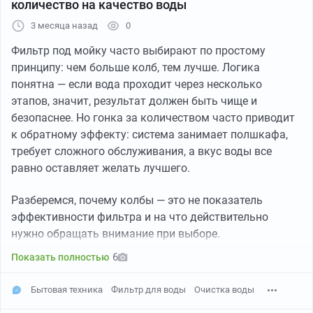
количество на качество воды
3 месяца назад
0
Фильтр под мойку часто выбирают по простому
принципу: чем больше колб, тем лучше. Логика
понятна — если вода проходит через несколько
этапов, значит, результат должен быть чище и
безопаснее. Но гонка за количеством часто приводит
к обратному эффекту: система занимает полшкафа,
требует сложного обслуживания, а вкус воды все
равно оставляет желать лучшего.
Фильтр
Разберемся, почему колбы — это не показатель
Сразу скажу про проблемы с этими песочными
эффективности фильтра и на что действительно
фильтрами.
нужно обращать внимание при выборе.
На фильтре есть манометр и он показывает давление
6
Показать полностью
какое-то. Я так понимаю, это давление, с которым он
пытается сосать воду. Если фильтр забивается, то
Бытовая техника
Фильтр для воды
Очистка воды
давление повышается.