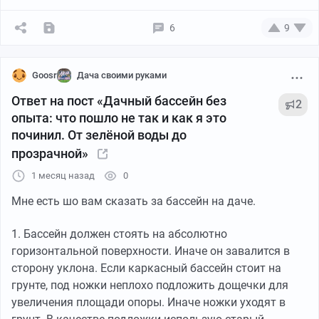
(он и есть действующее начало коагулянта) - хватит
до скончания века :). Фильтр катриджный (от первого
6
9
бассейна), катриджи промываем. Насос в фильтре
служит хорошо если пару лет (заведомо
дерьмовочка), насос выкинул из корпуса, поставил
Goosr
Дача своими руками
обычный от систем отопления. Скример - да, надо.
Ответ на пост «Дачный бассейн без
2
Осталась проблема пылесоса, трубкой чистить
опыта: что пошло не так и как я это
трудоемко (шланг, труба полипропиленовая 25,
починил. От зелёной воды до
самотек). Режим эксплуатации - выходные, когда
прозрачной»
уезжаю накрываю. Регион - МО.
1 месяц назад
0
Мне есть шо вам сказать за бассейн на даче.
1. Бассейн должен стоять на абсолютно
горизонтальной поверхности. Иначе он завалится в
сторону уклона. Если каркасный бассейн стоит на
грунте, под ножки неплохо подложить дощечки для
увеличения площади опоры. Иначе ножки уходят в