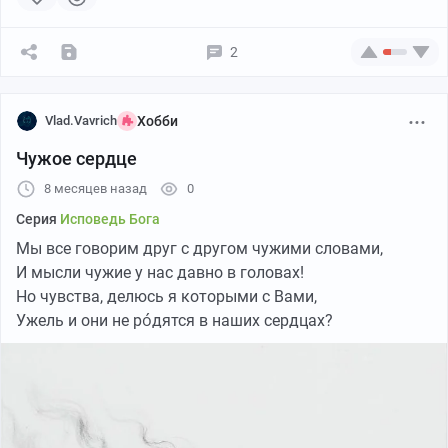
Что я — для вас!
И Зеркало,
В котором отразишься —
2
То вовсе не про душу вашу!
Только Ты!
И я смеюсь, рыдаю, тихо плачу —
Для себя!
Vlad.Vavrich
Хобби
Для них —
Чужое сердце
Для зрителей моих!..
8 месяцев назад
0
Серия
Исповедь Бога
Да,
Пусть стал для вас я Старшим!
Мы все говорим друг с другом чужими словами,
Пусть в вас сидит Мой стих!
И мысли чужие у нас давно в головах!
Пусть я по душам вашим
Но чувства, делюсь я которыми с Вами,
Иду широким маршем!
Ужель и они не ро́дятся в наших сердцах?
Но...
Таков уж стих,
И такова судьба и участь ваша:
Быть камнем,