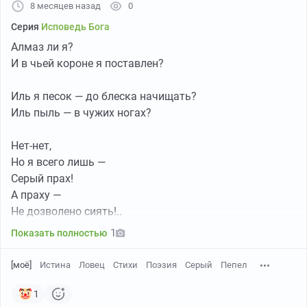
8 месяцев назад
0
Серия
Исповедь Бога
Алмаз ли я?
И в чьей короне я поставлен?
Иль я песок — до блеска начищать?
Иль пыль — в чужих ногах?
Нет-нет,
Но я всего лишь —
Серый прах!
А праху —
Морд
Не дозволено сиять!..
1
Показать полностью
Я миром этим был оставлен
В Пределах —
[моё]
Истина
Ловец
Стихи
Поэзия
Серый
Пепел
Истин добывать!
1