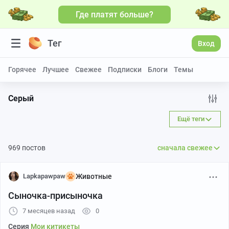
Где платят больше?
Тег
Вход
Горячее
Лучшее
Свежее
Подписки
Блоги
Темы
Серый
Ещё теги
969 постов
сначала свежее
Lapkapawpaw
Животные
Сыночка-присыночка
7 месяцев назад
0
Серия
Мои китикеты