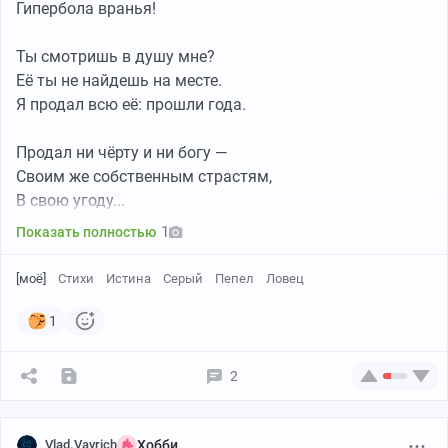
Гипербола вранья!
Ты смотришь в душу мне?
Её ты не найдешь на месте.
Я продал всю её: прошли года.
Продал ни чёрту и ни богу —
Своим же собственным страстям,
В свою угоду...
1
Показать полностью
[моё]
Стихи
Истина
Серый
Пепел
Ловец
1
2
Vlad.Vavrich
Хобби