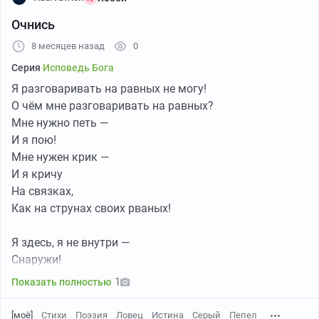
Очнись
8 месяцев назад
0
Серия
Исповедь Бога
Я разговаривать на равных не могу!
О чём мне разговаривать на равных?
Мне нужно петь —
И я пою!
Мне нужен крик —
И я кричу
На связках,
Как на струнах своих рваных!
Я здесь, я не внутри —
Снаружи!
Очнись!
1
Показать полностью
Очнись, мертвелый человек!
[моё]
Стихи
Поэзия
Ловец
Истина
Серый
Пепел