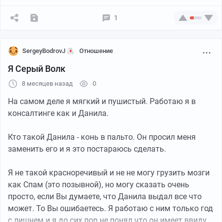
Страдать?
Рыдать?
1
Орать и петь:
Кричать
До брызгов крови горлом!
SergeyBodrovJ
Отношение
Он нереально сильно любит грязные овощи
Я Серый Волк
Мне Голос даден был,
8 месяцев назад
0
Душа,
Что мечется от стенки к стенке!
На самом деле я мягкий и пушистый. Работаю я в
И Сердце,
консалтинге как и Данила.
Что бьётся боем из груди!
И больше Ничего!
Кто такой Данила - конь в пальто. Он просил меня
заменить его и я это постараюсь сделать.
Ищи, рыщи!
Хотел ты Истину найти?
Я не такой красноречивый и не не могу грузить мозги
как Спам (это позывной), но могу сказать очень
Чтобы спастись или спасти?
просто, если Вы думаете, что Данила выдал все что
Чтоб воссиять или сгореть?
может. То Вы ошибаетесь. Я работаю с ним только год
Сына-присына Макар
Померкнуть, к Богу улететь?
с лишнем и я до сих пор не понял что он имеет ввиду