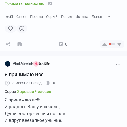
Тебе Истины мало —
1
Показать полностью
Ты летишь к ней и зверем и птицей!
[моё]
Стихи
Поэзия
Серый
Пепел
Истина
Ловец
На Пределе!
Только там — ты живешь!
Только там — ты при деле!
0
И не смертен!
Не живой!
Vlad.Vavrich
Хобби
Ты — есть Истины суть!
Я принимаю Всё
Ты — бессмертен!
8 месяцев назад
0
Серия
Хороший Человек
Я принимаю всё:
Вы напугали деда
И радость Вашу и печаль,
Души восторженный погром
И вдруг внезапное унынье.