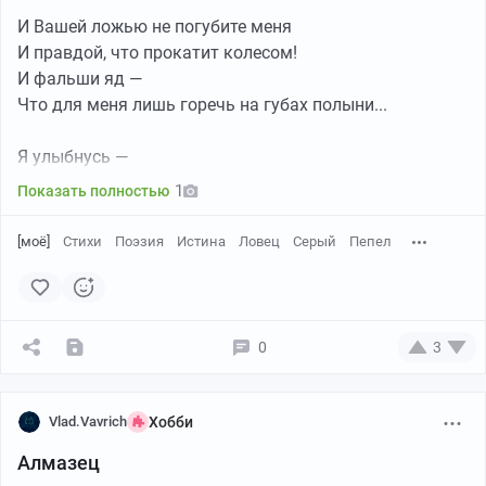
И Вашей ложью не погубите меня
И правдой, что прокатит колесом!
И фальши яд —
Что для меня лишь горечь на губах полыни...
Я улыбнусь —
Улыбку растяну свою пошире
1
Показать полностью
И искренне скажу Вам,
Что Вас люблю!
[моё]
Стихи
Поэзия
Истина
Ловец
Серый
Пепел
И пожелаю Вам найти,
Что потеряли в этом бедном мире!
Я сам отдам Вам,
0
3
Если вдруг найду!..
Vlad.Vavrich
Хобби
Алмазец