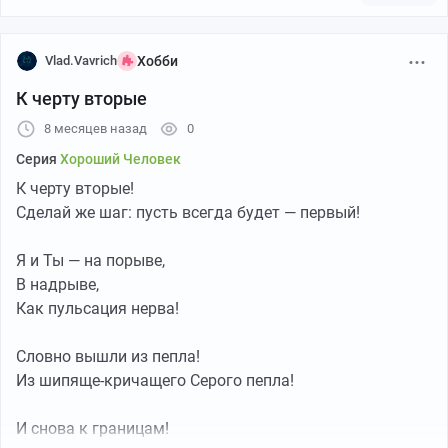
Vlad.Vavrich
Хобби
К черту вторые
8 месяцев назад
0
Серия
Хороший Человек
Любит тазики
К черту вторые!
Сделай же шаг: пусть всегда будет — первый!
Я и Ты — на порыве,
В надрыве,
Как пульсация нерва!
Словно вышли из пепла!
Из шипяще-кричащего Серого пепла!
И снова к границам!