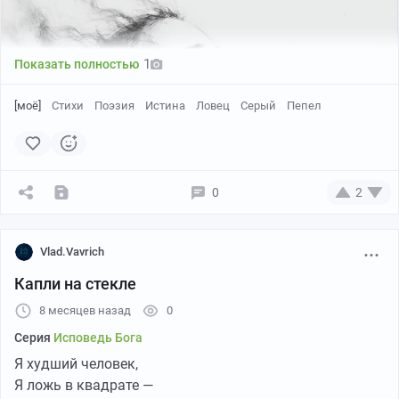
Что полетит в меня...
Быть — просто камнем,
Уж поверьте...
1
Показать полностью
А моя —
[моё]
Стихи
Поэзия
Истина
Ловец
Серый
Пепел
Костлявая нога,
Что прошагает путь по вам —
К заветному бессмертью!
0
2
Vlad.Vavrich
Капли на стекле
8 месяцев назад
0
Серия
Исповедь Бога
Я худший человек,
Я ложь в квадрате —