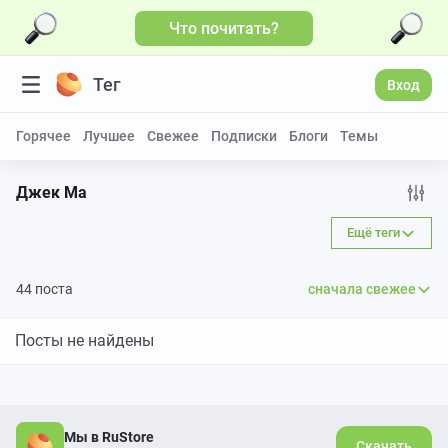
Что почитать?
Тег
Вход
Горячее
Лучшее
Свежее
Подписки
Блоги
Темы
Джек Ма
Ещё теги
44 поста
сначала свежее
Посты не найдены
Мы в RuStore
Скачать