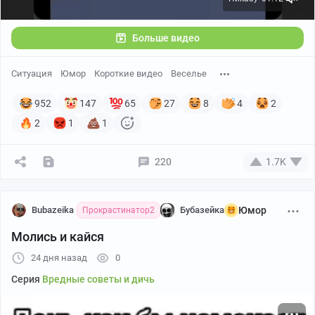
Больше видео
Ситуация
Юмор
Короткие видео
Веселье
952
147
65
27
8
4
2
2
1
1
220
1.7K
Bubazeika
Бубазейка
Юмор
Прокрастинатор2
Молись и кайся
24 дня назад
0
Серия
Вредные советы и дичь