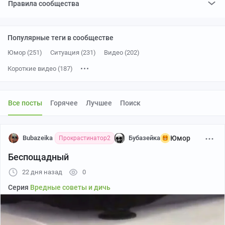
Правила сообщества
Популярные теги в сообществе
Юмор (251)
Ситуация (231)
Видео (202)
Короткие видео (187)
Веселье (132)
[моё] (82)
Реакция (65)
Смех (реакция) (58)
Повтор (40)
Мемы (36)
Смотреть со звуком (31)
Мат (30)
Все посты
Горячее
Лучшее
Поиск
Кот (30)
Со звуком (19)
Контент нейросетей (19)
Диалог (18)
Жизненно (17)
Постановка (16)
Стыд (15)
Bubazeika
Бубазейка
Юмор
Прокрастинатор2
Тупость (14)
Забавное (14)
Черный юмор (14)
Работа (13)
Беспощадный
Неожиданно (12)
Испуг (11)
Странный юмор (11)
22 дня назад
0
Лапки (10)
Собака (10)
Пародия (9)
Неудача (9)
Серия
Вредные советы и дичь
Комиксы (9)
Глупость (8)
Курьез (8)
Странности (8)
Еда (8)
Лайфхак (7)
Неадекват (7)
Домашние животные (7)