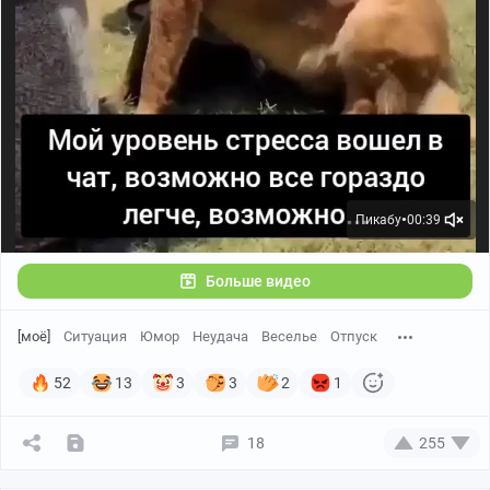
Пикабу
00:39
●
Больше видео
[моё]
Ситуация
Юмор
Неудача
Веселье
Отпуск
52
13
3
3
2
1
18
255