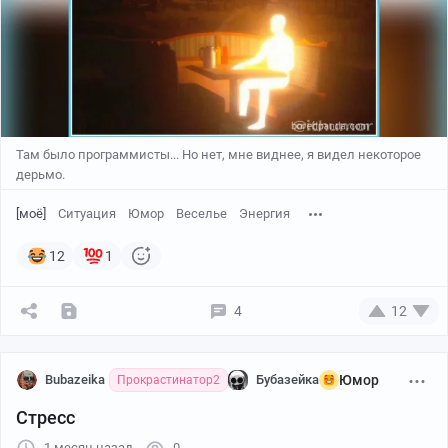
Там было программисты... Но нет, мне виднее, я видел некоторое
дерьмо.
[моё]
Ситуация
Юмор
Веселье
Энергия
12
1
4
12
Bubazeika
Бубазейка
Юмор
Прокрастинатор2
Стресс
1 месяц назад
0