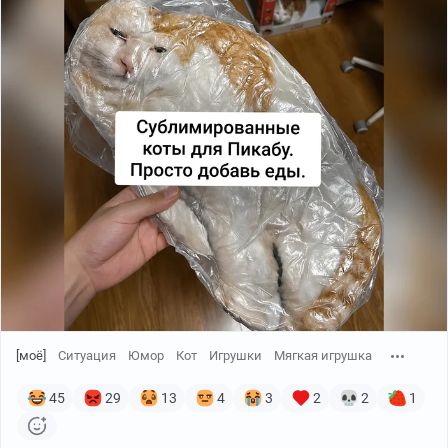
[моё]
Ситуация
Юмор
Кот
Игрушки
Мягкая игрушка
45
29
13
4
3
2
2
1