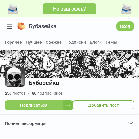
Не ваш офер?
Больше видео
Бубазейка
Вход
Горячее
Лучшее
Свежее
Подписки
Блоги
Темы
Бубазейка
256
постов
•
86
подписчиков
Подписаться
Добавить пост
Полная информация