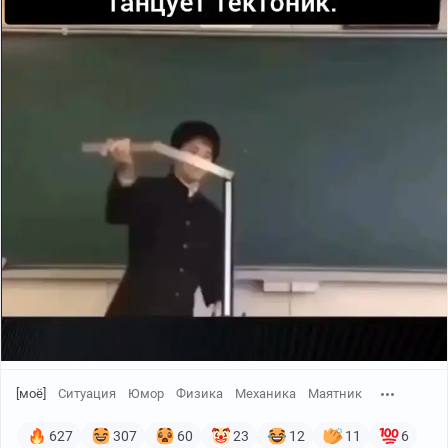
00:01 / 01:08
[моё]
Ситуация
Юмор
Физика
Механика
Маятник
627
307
60
23
12
11
6