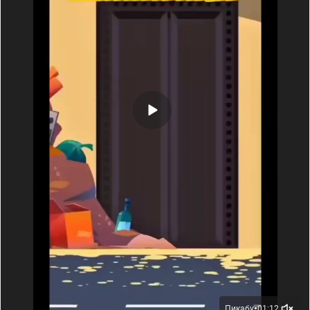
Пикабу
01:12
●