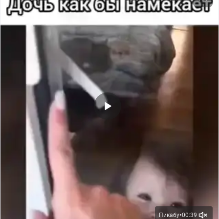
Пикабу
00:39
●