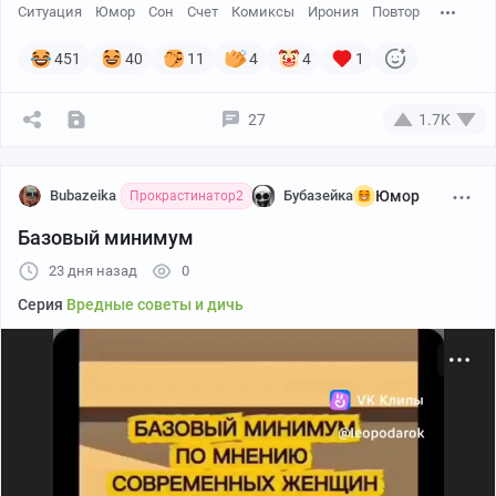
Ситуация
Юмор
Сон
Счет
Комиксы
Ирония
Повтор
451
40
11
4
4
1
27
1.7K
Bubazeika
Бубазейка
Юмор
Прокрастинатор2
Базовый минимум
23 дня назад
0
Серия
Вредные советы и дичь