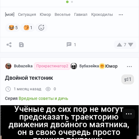
[моё]
Ситуация
Юмор
Веселье
Гавиал
Крокодилы
5
1
1
7
Bubazeika
Бубазейка
Юмор
Прокрастинатор2
Двойной тектоник
1
1 месяц назад
0
Серия
Вредные советы и дичь