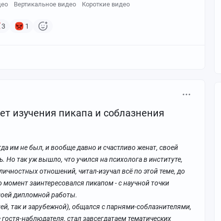
део
Вертикальное видео
Короткие видео
3
1
лет изучения пикапа и соблазнения
огда им не был, и вообще давно и счастливо женат, своей
. Но так уж вышло, что учился на психолога в институте,
ичностных отношений, читал-изучал всё по этой теме, до
то момент заинтересовался пикапом - с научной точки
 моей дипломной работы.
шей, так и зарубежной), общался с парнями-соблазнителями,
е гостя-наблюдателя, стал завсегдатаем тематических