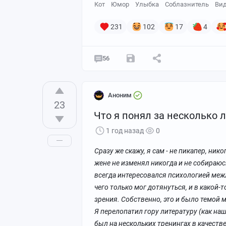
Кот
Юмор
Улыбка
Соблазнитель
Ви
231
102
17
4
56
Аноним
23
Что я понял за несколько 
1 год назад
0
Сразу же скажу, я сам - не пикапер, ник
жене не изменял никогда и не собираюсь
всегда интересовался психологией межл
чего только мог дотянуться, и в какой-
зрения. Собственно, это и было темой
Я перелопатил гору литературу (как на
был на нескольких тренингах в качеств