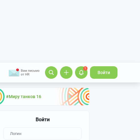
1
Войти
#Миру танков 16
Войти