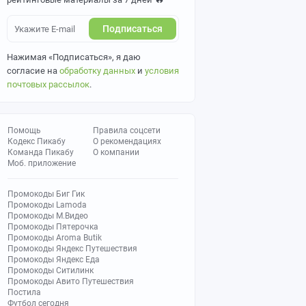
Подписаться
Нажимая «Подписаться», я даю
согласие на
обработку данных
и
условия
почтовых рассылок
.
Помощь
Правила соцсети
Кодекс Пикабу
О рекомендациях
Команда Пикабу
О компании
Моб. приложение
Промокоды Биг Гик
Промокоды Lamoda
Промокоды М.Видео
Промокоды Пятерочка
Промокоды Aroma Butik
Промокоды Яндекс Путешествия
Промокоды Яндекс Еда
Промокоды Ситилинк
Промокоды Авито Путешествия
Постила
Футбол сегодня