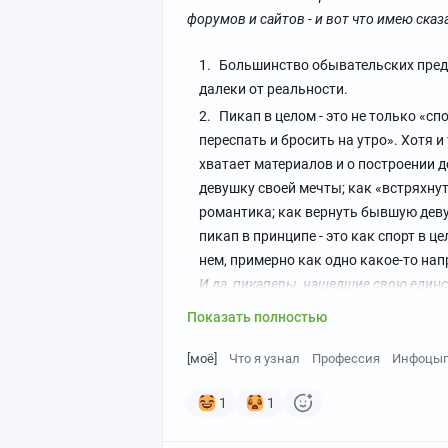
форумов и сайтов - и вот что имею сказа
Большинство обывательских предс
далеки от реальности.
Пикап в целом - это не только «с
переспать и бросить на утро». Хотя и
хватает материалов и о построении д
девушку своей мечты; как «встряхнут
романтика; как вернуть бывшую девуш
пикап в принципе - это как спорт в ц
нем, примерно как одно какое-то напр
И да, пикаперы, нашедшие свою единс
действительно существуют. Мне попад
Показать полностью
Большинство обывателей обычно п
[моё]
Что я узнал
Профессия
Инфоцыг
деле разница - как между спортом в 
конкретного тренера. То, что пропов
1
1
приняты у него, совершенно необяза
- свои погремушки.