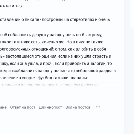
ть по итогу:
тавлений о пикапе - построены на стереотипах и очень
пособ соблазнить девушку на одну ночь по-быстрому,
 такое там тоже есть, конечно же. Но в пикапе также
олговременных отношений; о том, как влюбить в себя
ь» застоявшиеся отношения, если из них ушла страсть и
ку, если она ушла, и проч. Если приводить аналогии, то
елом, а «соблазнить на одну ночь» - это небольшой раздел в
авление в спорте - футбол там или плаванье...
твенную и решившие завязать с пикапом навсегда -
ались, во всяком случае.
утают пикап как таковой и пикап-тренинги. На самом
ане
Ответ на пост
Длиннопост
Волна постов
принципе и какой-то отдельно взятой спорт-школой
едует владелец данной школы, и те правила, которые
тельно будут распространяться на всех. В каждой избушке