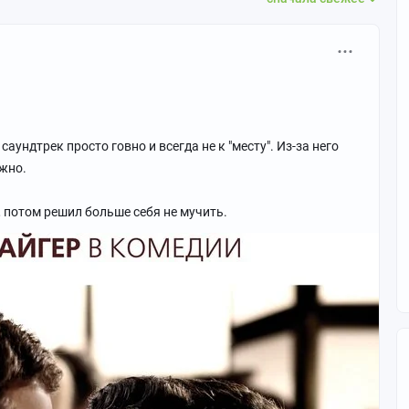
аундтрек просто говно и всегда не к "месту". Из-за него
жно.
 потом решил больше себя не мучить.