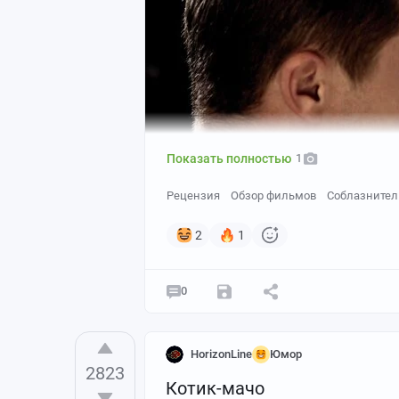
Показать полностью
1
Рецензия
Обзор фильмов
Соблазнител
2
1
0
HorizonLine
Юмор
2823
Котик-мачо