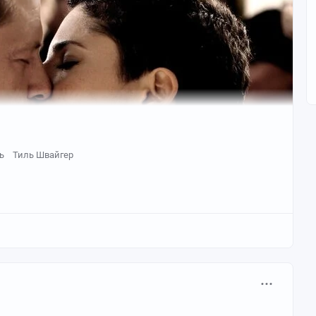
ь
Тиль Швайгер