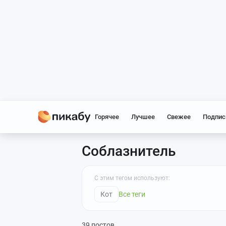
Горячее
Лучшее
Свежее
Подпис
Соблазнитель
С этим тегом используют:
Кот
Все теги
39 постов