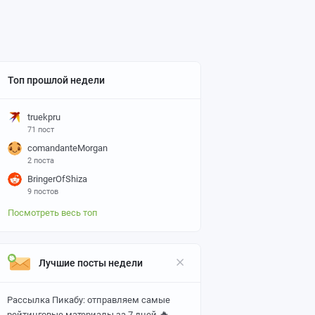
Топ прошлой недели
truekpru
71 пост
comandanteMorgan
2 поста
BringerOfShiza
9 постов
Посмотреть весь топ
Лучшие посты недели
Рассылка Пикабу: отправляем самые
🔥
рейтинговые материалы за 7 дней