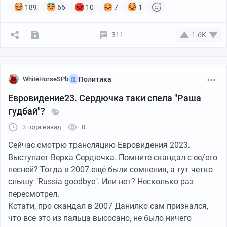
189
66
10
7
1
311
1.6K
WhiteHorseSPb
Политика
Евровидение23. Сердючка таки спела "Раша
гудбай"?
3 года назад
0
Сейчас смотрю трансляцию Евровидения 2023.
Выступает Верка Сердючка. Помните скандал с ее/его
песней? Тогда в 2007 ещё были сомнения, а тут четко
слышу "Russia goodbye". Или нет? Несколько раз
пересмотрел.
Кстати, про скандал в 2007 Данилко сам признался,
что все это из пальца высосано, не было ничего