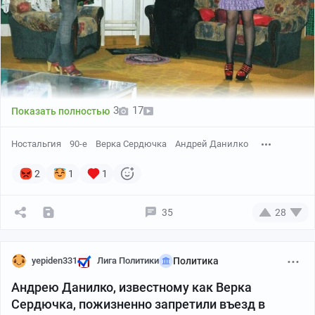
3
17
Показать полностью
Ностальгия
90-е
Верка Сердючка
Андрей Данилко
2
1
1
35
28
yepiden331
Лига Политики
Политика
Андрею Данилко, известному как Верка
Сердючка, пожизненно запретили въезд в