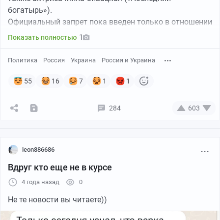
богатырь»).
Официальный запрет пока введен только в отношении
бывшего ведущего «Орла и решки» Птушкина за его
1
Показать полностью
высказывания в адрес России. Он вступил в силу с 16
апреля текущего года.
Политика
Россия
Украина
Россия и Украина
https://iz.ru/1323491/2022-04-20/monatiku-i-dmitriiu-
komarov...
55
16
7
1
1
https://glas.ru/society/522061-ukrainskie-zvezdy-kotorye-
ne-...
284
603
leon886686
Вдруг кто еще не в курсе
4 года назад
0
Не те новости вы читаете))