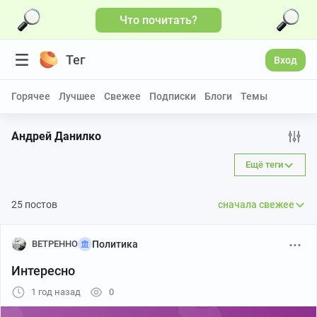
Что почитать?
Больше видео
Тег
Вход
Горячее
Лучшее
Свежее
Подписки
Блоги
Темы
Андрей Данилко
Ещё теги
25 постов
сначала свежее
BETPEHHO
Политика
Интересно
1 год назад
0