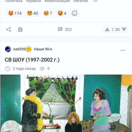
Политика
Украина
Мобилизация
Негатив
174
40
7
4
302
1.3K
nati595
Наши 90-е
СВ ШОУ (1997-2002 г.)
2 года назад
0