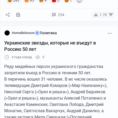
243
45
9
5
1
254
1.7K
HomaBelousov
Политика
Украинские звезды, которые не въедут в
Россию 50 лет
4 года назад
0
Ряду медийных персон украинского гражданства
запретили въезд в Россию в течении 50 лет.
В перечень вошел 31 человек. В их числе оказались
телеведущие Дмитрий Комаров («Мир Наизнанку»),
Николай Серга («Орел и решка»), Андрей Бедняков
(«Орел и решка»), музыканты Алексей Потапенко и
Анастасия Каменских, Светлана Лобода, Дмитрий
Монатик, Святослав Вакарчук, Андрей Данилко, а
также актриса Мила Сивацкая («Последний