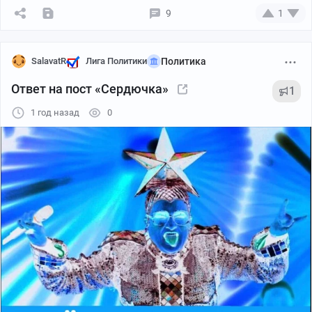
9
1
SalavatR
Лига Политики
Политика
Ответ на пост «Сердючка»
1
1 год назад
0