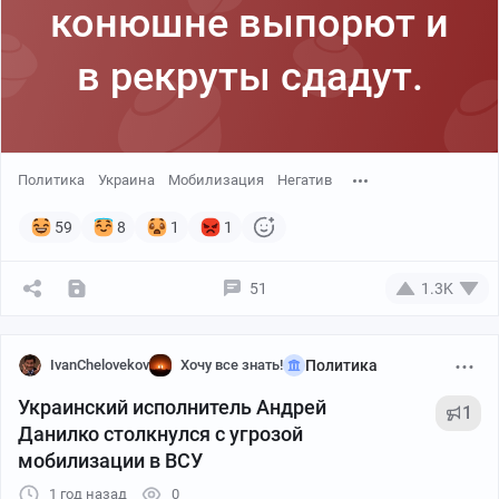
конюшне выпорют и
в рекруты сдадут.
Политика
Украина
Мобилизация
Негатив
59
8
1
1
51
1.3K
IvanChelovekov
Хочу все знать!
Политика
Украинский исполнитель Андрей
1
Данилко столкнулся с угрозой
мобилизации в ВСУ
1 год назад
0