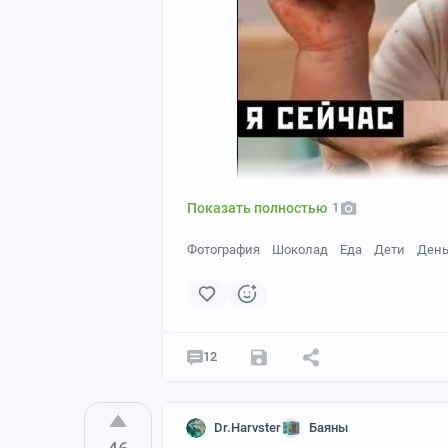
Показать полностью
1
Фотография
Шоколад
Еда
Дети
День
12
Dr.Harvster
Баяны