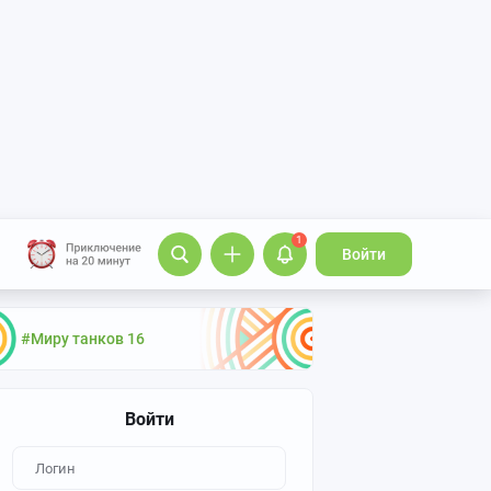
1
Войти
#Миру танков 16
Войти