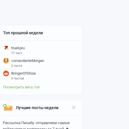
Топ прошлой недели
truekpru
71 пост
comandanteMorgan
2 поста
BringerOfShiza
9 постов
Посмотреть весь топ
Лучшие посты недели
Рассылка Пикабу: отправляем самые
🔥
рейтинговые материалы за 7 дней