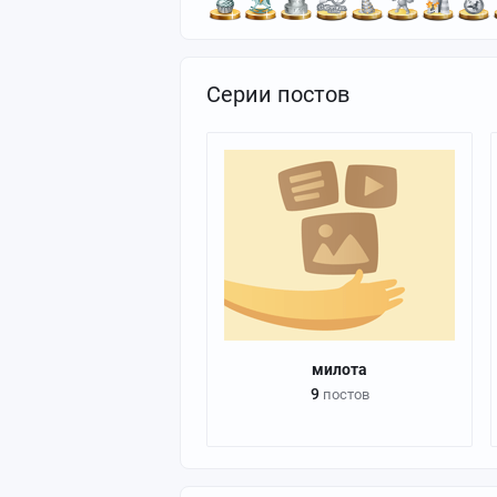
Серии постов
милота
9
постов