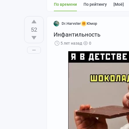
По времени
По рейтингу
[моё]
Dr.Harvster
Юмор
52
Инфантильность
5 лет назад
0