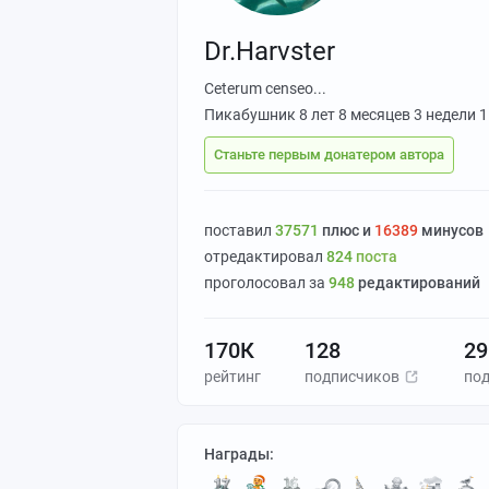
Dr.Harvster
Ceterum censeo...
Пикабушник
8 лет 8 месяцев 3 недели 1
Станьте первым донатером автора
поставил
37571
плюс и
16389
минусов
отредактировал
824
поста
проголосовал за
948
редактирований
170К
128
29
рейтинг
подписчиков
по
Награды: