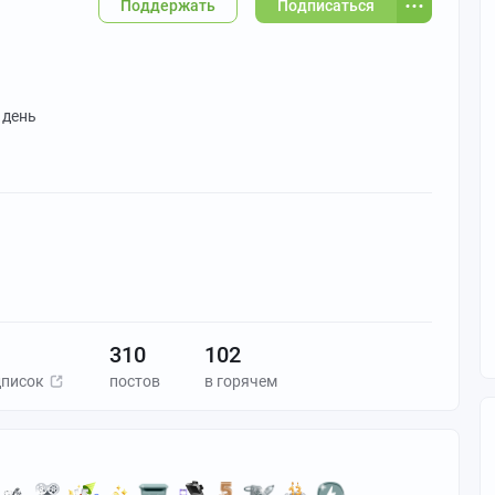
Поддержать
Подписаться
 день
310
102
дписок
постов
в горячем