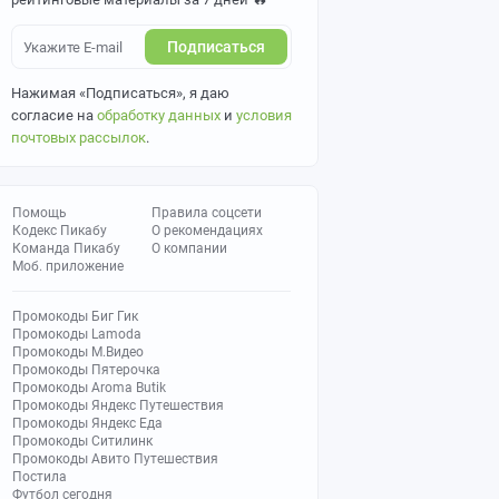
Подписаться
Нажимая «Подписаться», я даю
согласие на
обработку данных
и
условия
почтовых рассылок
.
Помощь
Правила соцсети
Кодекс Пикабу
О рекомендациях
Команда Пикабу
О компании
Моб. приложение
Промокоды Биг Гик
Промокоды Lamoda
Промокоды М.Видео
Промокоды Пятерочка
Промокоды Aroma Butik
Промокоды Яндекс Путешествия
Промокоды Яндекс Еда
Промокоды Ситилинк
Промокоды Авито Путешествия
Постила
Футбол сегодня