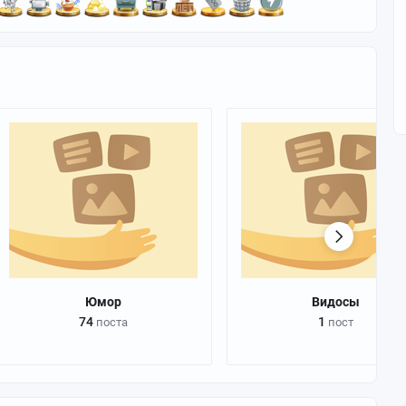
Юмор
Видосы
74
1
поста
пост