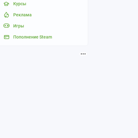
Курсы
Реклама
Игры
Пополнение Steam
Истории из жизни.
Научп
11
1
постов
пос