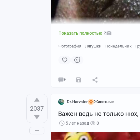
Показать полностью
2
Фотография
Лягушки
Понедельник
Гр
9
Dr.Harvster
Животные
2037
Важен ведь не только нюх, а
Черная дождевая лягушка (Breviceps 
Африки. Это сравнительно небольшое з
5 лет назад
0
лягушки круглое туловище и короткие 
умеренного пояса и заросли колючих 