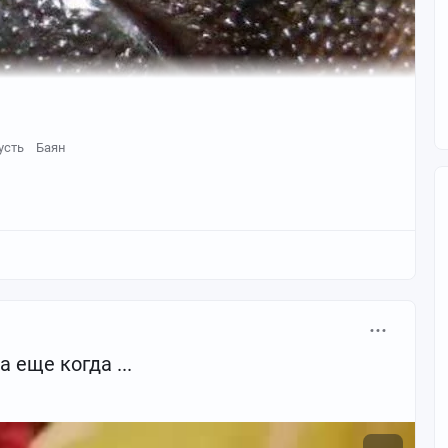
усть
Баян
 еще когда ...
fuscus) — эндемик(существующий локализировано) Южной
емноводное, достигающее длины от 40 до 50 мм. У
конечности. Черная дождевая лягушка населяет леса
кустарников Средиземноморского типа.