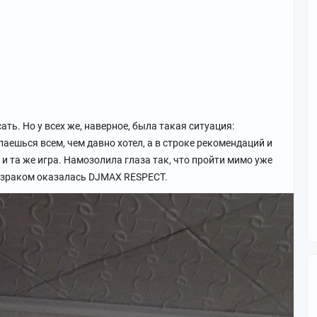
сать. Но у всех же, наверное, была такая ситуация:
аешься всем, чем давно хотел, а в строке рекомендаций и
и та же игра. Намозолила глаза так, что пройти мимо уже
израком оказалась DJMAX RESPECT.