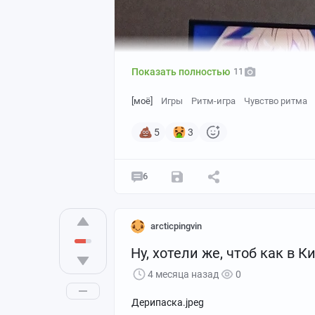
Показать полностью
11
[моё]
Игры
Ритм-игра
Чувство ритма
5
3
6
arcticpingvin
Ну, хотели же, чтоб как в Ки
4 месяца назад
0
Мой личный путь в жанре ритм-игр до 
началось с Muse Dash за смешные 70 р
Дерипаска.jpeg
Steam. Да-да, это было то самое врем