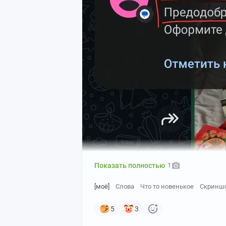
Показать полностью
1
[моё]
Слова
Что то новенькое
Скринш
Часть 2: Сорванный вентиль и звон ме
5
3
работу, но в Диджея играть не бросал —