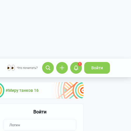
1
Войти
#Миру танков 16
Войти