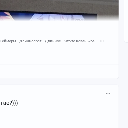
Геймеры
Длиннопост
Длинное
Что то новенькое
тае?)))
покупки этого корейского чуда составлял ровно месяц. Всё
ублей, которые мне на кошелек закинул одногруппник в
я, когда пополнение баланса превратилось в отдельную