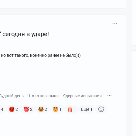
 сегодня в ударе!
но вот такого, конечно ранее не было)))
Судный день
Что то новенькое
Ядерные испытания
4
2
2
2
1
1
Ещё 1
н металла о пол. Пути назад не было. Я пошел смотреть
 стал DJMAX RESPECT для PS4. Пускай я и дважды