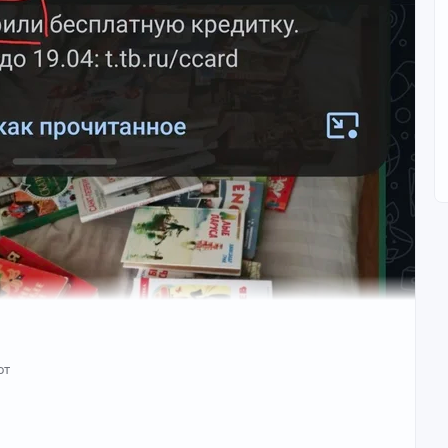
от
талла о полВремя шло. Я закончил учиться, пошел на
 затягивало всё сильнее. Хотя, если честно, до этого я