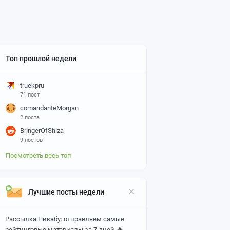
Топ прошлой недели
truekpru
71 пост
comandanteMorgan
2 поста
BringerOfShiza
9 постов
Посмотреть весь топ
Лучшие посты недели
Рассылка Пикабу: отправляем самые
🔥
рейтинговые материалы за 7 дней