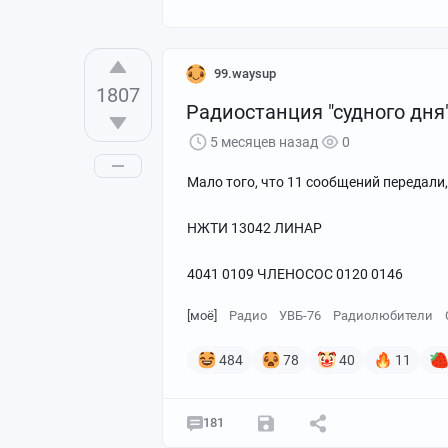
99.waysup
1807
Радиостанция "судного дня"
5 месяцев назад
0
Мало того, что 11 сообщений передали, 
НЖТИ 13042 ЛИНАР
4041 0109 ЧЛЕНОСОС 0120 0146
[моё]
Радио
УВБ-76
Радиолюбители
484
78
40
11
А потом... в голове будто раздался зво
181
физические диски.Моей главной целью