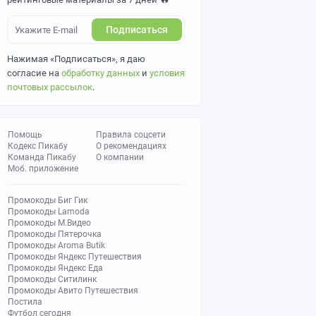
Подписаться
Нажимая «Подписаться», я даю
согласие на
обработку данных
и
условия
почтовых рассылок
.
Помощь
Правила соцсети
Кодекс Пикабу
О рекомендациях
Команда Пикабу
О компании
Моб. приложение
Промокоды Биг Гик
Промокоды Lamoda
Промокоды М.Видео
Промокоды Пятерочка
Промокоды Aroma Butik
Промокоды Яндекс Путешествия
Промокоды Яндекс Еда
Промокоды Ситилинк
Промокоды Авито Путешествия
Постила
Футбол сегодня