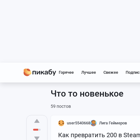
Горячее
Лучшее
Свежее
Подпис
Что то новенькое
59 постов
user5540668
Лига Геймеров
Как превратить 200 в Stea