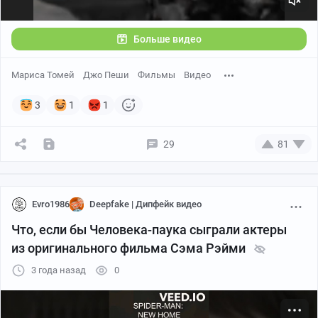
Больше видео
Мариса Томей
Джо Пеши
Фильмы
Видео
3
1
1
29
81
Evro1986
Deepfake | Дипфейк видео
Что, если бы Человека-паука сыграли актеры
из оригинального фильма Сэма Рэйми
3 года назад
0