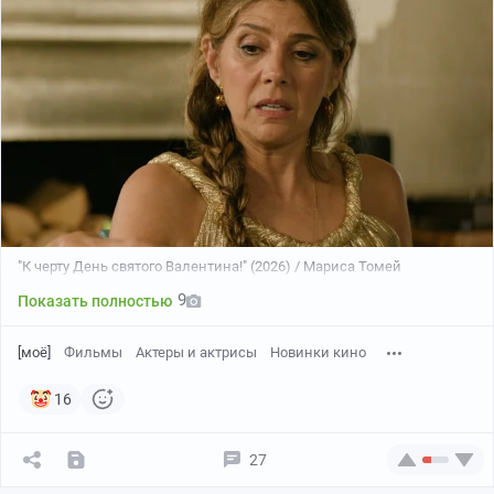
"К черту День святого Валентина!" (2026) / Мариса Томей
9
Показать полностью
[моё]
Фильмы
Актеры и актрисы
Новинки кино
16
27