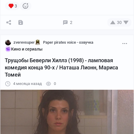
3
2
30
zverevsuper
Paper pirates voice - озвучка
Кино и сериалы
Трущобы Беверли Хиллз (1998) - ламповая
комедия конца 90-х / Наташа Лионн, Мариса
Томей
4 месяца назад
0