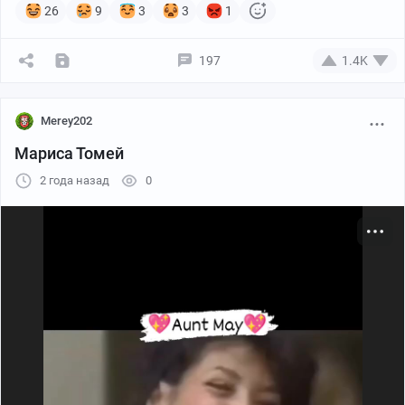
26
9
3
3
1
197
1.4K
Merey202
Мариса Томей
2 года назад
0