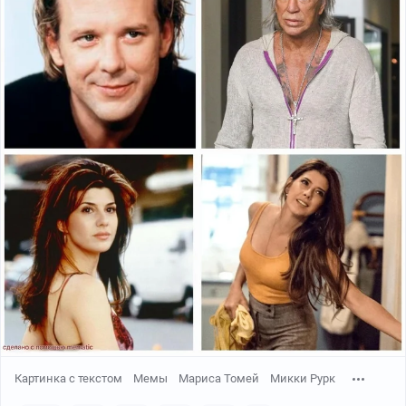
YouTube
02:39
●
Картинка с текстом
Мемы
Мариса Томей
Микки Рурк