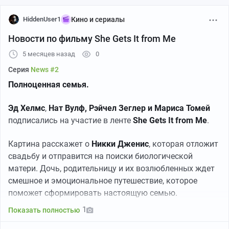
HiddenUser1
Кино и сериалы
Новости по фильму She Gets It from Me
5 месяцев назад
0
Серия
News #2
Полноценная семья.
Эд Хелмс
,
Нат Вулф, Рэйчел Зеглер и
Мариса Томей
подписались на участие в ленте
She Gets It from Me
.
Картина расскажет о
Никки Дженис
, которая отложит
свадьбу и отправится на поиски биологической
матери. Дочь, родительницу и их возлюбленных ждет
смешное и эмоциональное путешествие, которое
«Мой кузен Винни» (1992) — культовая комедия,
поможет сформировать настоящую семью.
известная своей юридической достоверностью и
1
Показать полностью
отмеченная «Оскаром» Марисы Томей за лучшую
роль второго плана.