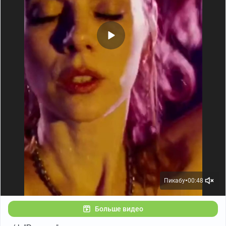
• остро нуждаешься в смысловой нагрузке;
• испытываешь неприязнь к Адаму Сэндлеру;
• твои ожидания от просмотра слишком высоки: ты
определённо рассчитываешь на жанровый шедевр без
изъянов.
Моя оценка: 7 из 10
Кинопоиск: 7.1 из 10
IMDb: 6.3 из 10
P.S. Кто такой красивый там в зеркале? (Кто в
зеркале?)
1/9
Пикабу
00:48
●
Больше видео