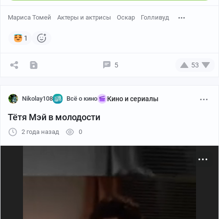
Мариса Томей
Актеры и актрисы
Оскар
Голливуд
1
5
53
Nikolay108
Всё о кино
Кино и сериалы
Тётя Мэй в молодости
2 года назад
0