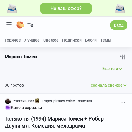
Не ваш офер?
Больше видео
Тег
Вход
Горячее
Лучшее
Свежее
Подписки
Блоги
Темы
Мариса Томей
Ещё теги
30 постов
сначала свежее
zverevsuper
Paper pirates voice - озвучка
Кино и сериалы
Только ты (1994) Мариса Томей + Роберт
Дауни мл. Комедия, мелодрама