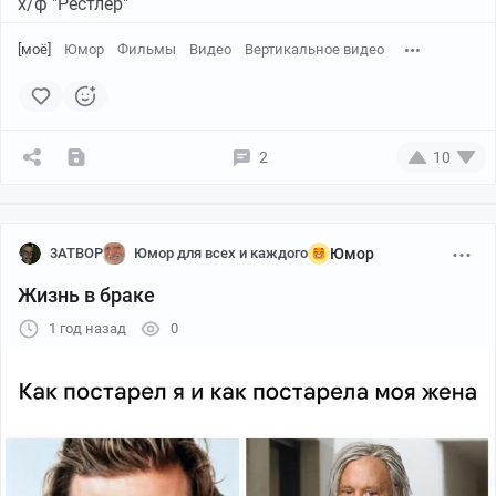
х/ф "Рестлер"
[моё]
Юмор
Фильмы
Видео
Вертикальное видео
2
10
Реакции, плюсы, и комментарии (ваши личные мысли-
мнения) горячо приветствуются!
3ATBOP
Юмор для всех и каждого
Юмор
Жизнь в браке
1 год назад
0