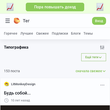
Пора повышать доход
Больше видео
Тег
Вход
Горячее
Лучшее
Свежее
Подписки
Блоги
Темы
Типографика
Ещё теги
153 поста
сначала свежее
LitMonkeyDesign
Будь собой...
10 лет назад