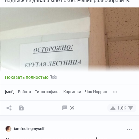
надпись не давала мне покоя. Решил разнообразить:
1
Показать полностью
[моё]
Работа
Типографика
Картинки
Чак Норрис
39
1.8K
iamfeelingmyself