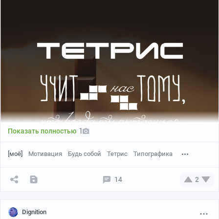
1
Показать полностью
[моё]
Мотивация
Будь собой
Тетрис
Типографика
14
2
Dignition