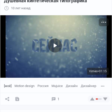
Душевная кинтетическая типографика
10 лет назад
Vimeo
01:15
●
[моё]
Motion design
Россия
Mujuice
Дизайн
Дизайнер
1