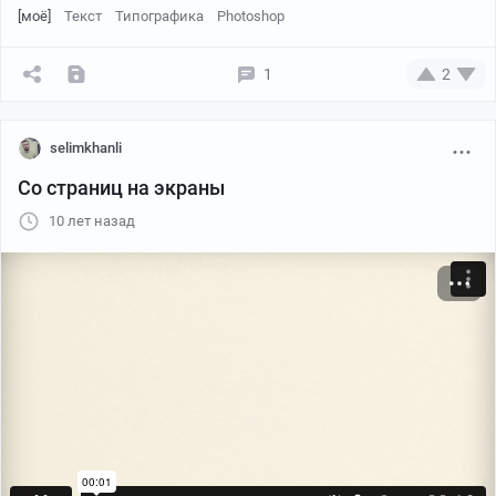
[моё]
Текст
Типографика
Photoshop
1
2
selimkhanli
Со страниц на экраны
10 лет назад