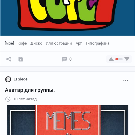
[моё]
Кофе
Диско
Иллюстрации
Арт
Типографика
0
LTSiege
Аватар для группы.
10 лет назад