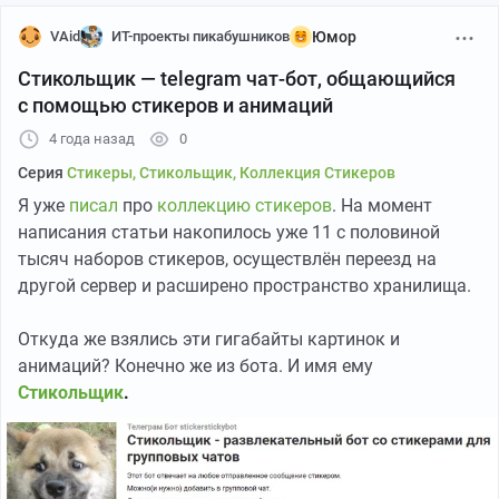
VAid
ИТ-проекты пикабушников
Юмор
Стикольщик — telegram чат-бот, общающийся
с помощью стикеров и анимаций
4 года назад
0
Серия
Стикеры, Стикольщик, Коллекция Стикеров
Я уже
писал
про
коллекцию стикеров
. На момент
написания статьи накопилось уже 11 с половиной
тысяч наборов стикеров, осуществлён переезд на
другой сервер и расширено пространство хранилища.
Откуда же взялись эти гигабайты картинок и
анимаций? Конечно же из бота. И имя ему
Стикольщик
.