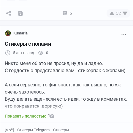
6
52
Художница:
https://vk.com/Arnkel_Art
. Кстати, Марина
сама очень неплохо играет в Го и регулярно
Kumaria
принимает участие в наших турнирах.
Стикеры с попами
5 лет назад
0
Никто меня об это не просил, ну да и ладно.
С гордостью представляю вам - стикерпак с жопами)
А если серьезно, то фиг знает, как так вышло, но уж
очень захотелось.
Буду делать еще - если есть идеи, то жду в комментах,
что понравится, дорисую)
1
Показать полностью
[моё]
Стикеры Telegram
Стикеры