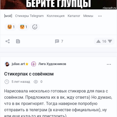
[моё]
Стикеры Telegram
Коллекция
Каталог
Мемы
1
1
7
16
juliae.art
Лига Художников
Стикерпак с совёнком
5 лет назад
0
Нарисовала несколько готовых стикеров для пака с
совёнком. Предложила их в вк, жду ответа) Но думаю,
что в вк проигнорят. Тогда наверное попробую
отправить в телеграм (в качестве официальных), ну
или еще куда-то их пристроить)