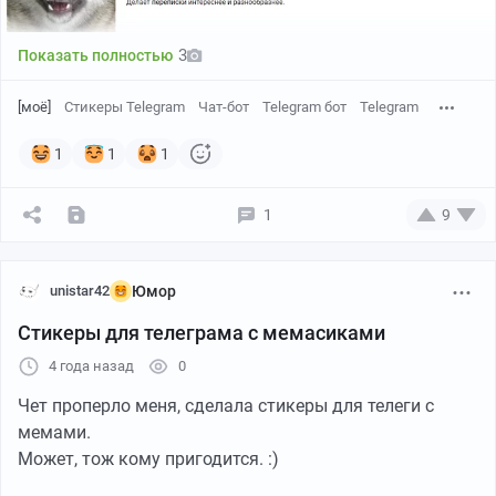
На этот раз рисунок для инстаграмма девушки,
которая продает пены и бомбочки для ванн и всякие
3
Показать полностью
другие приятности для купания.
[моё]
Стикеры Telegram
Чат-бот
Telegram бот
Telegram
1
1
1
1
9
unistar42
Юмор
Стикеры для телеграма с мемасиками
4 года назад
0
Чет проперло меня, сделала стикеры для телеги с
мемами.
Может, тож кому пригодится. :)