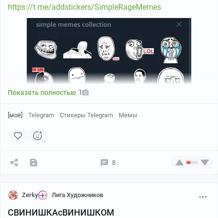
https://t.me/addstickers/SimpleRageMemes
1
Показать полностью
[моё]
Telegram
Стикеры Telegram
Мемы
P.S. За кривоватую обводку сильно не бейте, плз -
"дизайн от профессионального программиста".
8
И вообще это не бага - это фича такая.
Если говорить по-дизайнерскому - стиль такой. :)
Zerky
Лига Художников
СВИНИШКАсВИНИШКОМ