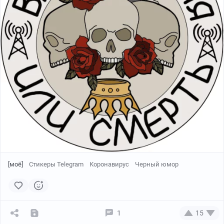
[моё]
Стикеры Telegram
Коронавирус
Черный юмор
1
15