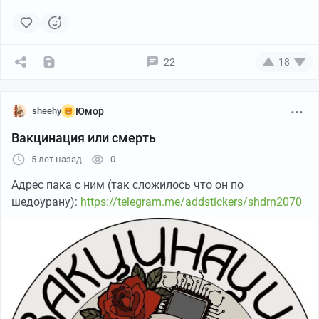
22
18
sheehy
Юмор
Вакцинация или смерть
5 лет назад
0
Адрес пака с ним (так сложилось что он по
шедоурану):
https://telegram.me/addstickers/shdrn2070