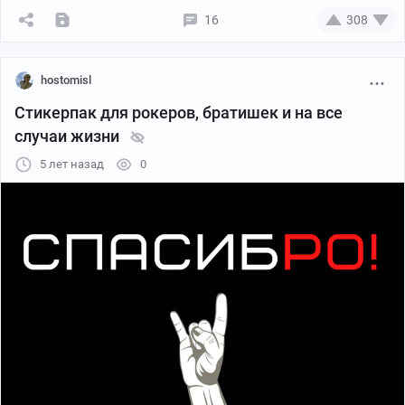
16
308
hostomisl
Стикерпак для рокеров, братишек и на все
случаи жизни
5 лет назад
0