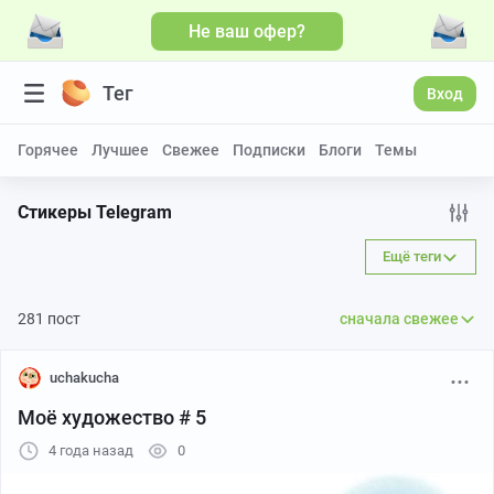
Не ваш офер?
Тег
Вход
Горячее
Лучшее
Свежее
Подписки
Блоги
Темы
Стикеры Telegram
Ещё теги
281 пост
сначала свежее
uchakucha
Моё художество # 5
4 года назад
0