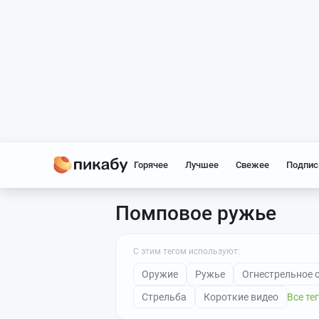
Горячее
Лучшее
Свежее
Подпис
Помповое ружье
С этим тегом используют:
Оружие
Ружье
Огнестрельное 
Стрельба
Короткие видео
Все те