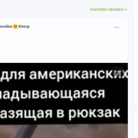
сначала свежее
азейка
Юмор