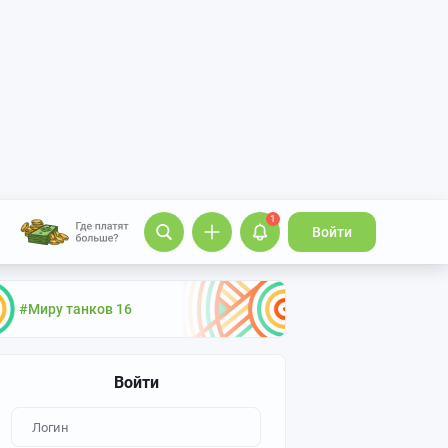
1
Войти
#Миру танков 16
Войти