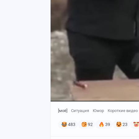
[моё]
Ситуация
Юмор
Короткие видео
483
92
39
23