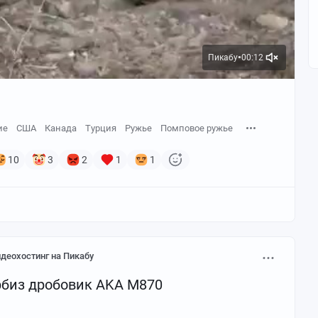
Пикабу
00:12
●
ие
США
Канада
Турция
Ружье
Помповое ружье
10
3
2
1
1
деохостинг на Пикабу
рбиз дробовик AKA M870