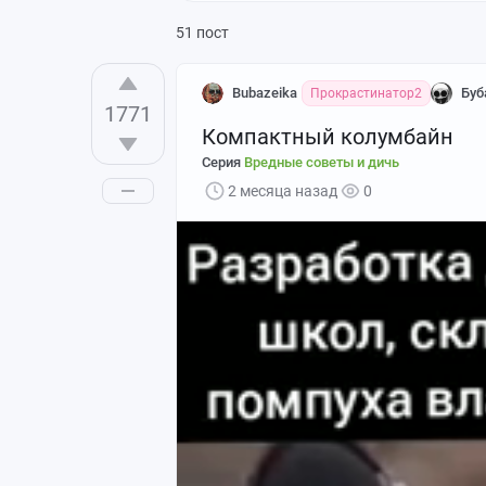
51 пост
Bubazeika
Буб
Прокрастинатор2
1771
Компактный колумбайн
Серия
Вредные советы и дичь
2 месяца назад
0