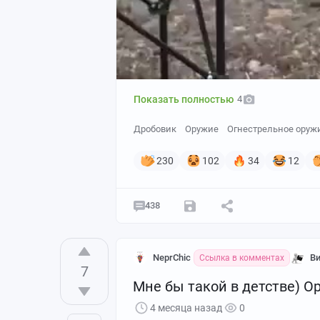
Показать полностью
4
Дробовик
Оружие
Огнестрельное оруж
230
102
34
12
438
NeprChic
Ви
Ссылка в комментах
7
Мне бы такой в детстве) О
4 месяца назад
0