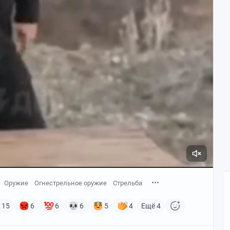
Оружие
Огнестрельное оружие
Стрельба
15
6
6
6
5
4
Ещё 4