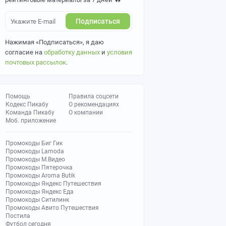
Подписаться
Нажимая «Подписаться», я даю
согласие на
обработку данных
и
условия
почтовых рассылок
.
Помощь
Правила соцсети
Кодекс Пикабу
О рекомендациях
Команда Пикабу
О компании
Моб. приложение
Промокоды Биг Гик
Промокоды Lamoda
Промокоды М.Видео
Промокоды Пятерочка
Промокоды Aroma Butik
Промокоды Яндекс Путешествия
Промокоды Яндекс Еда
Промокоды Ситилинк
Промокоды Авито Путешествия
Постила
Футбол сегодня