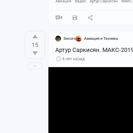
Авиация
Видео
Артур Саркисян
МАКС 
4
Securo
Авиация и Техника
15
Артур Саркисян. МАКС-2019:
6 лет назад