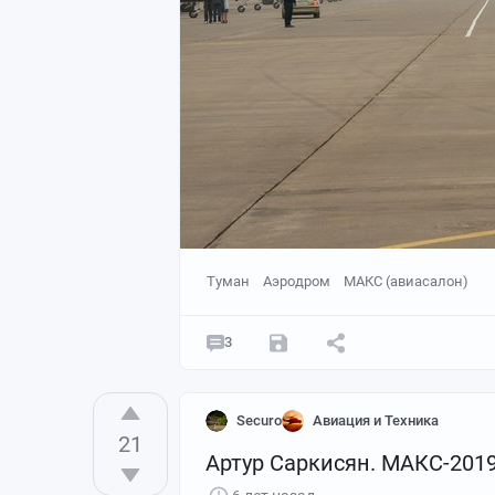
Туман
Аэродром
МАКС (авиасалон)
3
Securo
Авиация и Техника
21
Артур Саркисян. МАКС-2019: