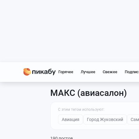
Горячее
Лучшее
Свежее
Подпис
МАКС (авиасалон)
С этим тегом используют:
Авиация
Город Жуковский
Сам
190 постов