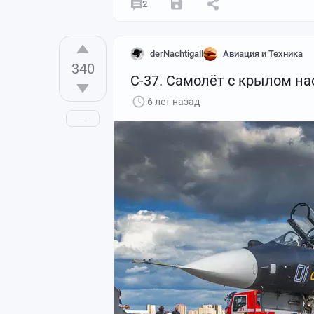
2
derNachtigall
Авиация и Техника
340
С-37. Самолёт с крылом на
6 лет назад