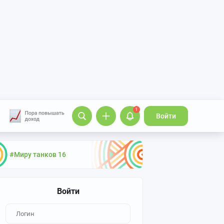
1
Войти
#Миру танков 16
Войти