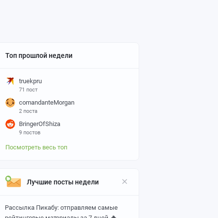
Топ прошлой недели
truekpru
71 пост
comandanteMorgan
2 поста
BringerOfShiza
9 постов
Посмотреть весь топ
Лучшие посты недели
Рассылка Пикабу: отправляем самые
🔥
рейтинговые материалы за 7 дней