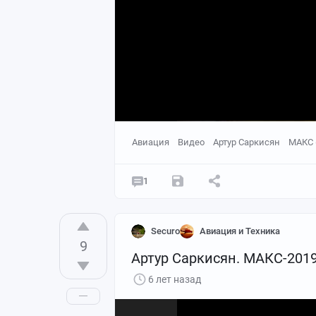
Авиация
Видео
Артур Саркисян
МАКС 
1
Securo
Авиация и Техника
9
Артур Саркисян. МАКС-2019:
6 лет назад