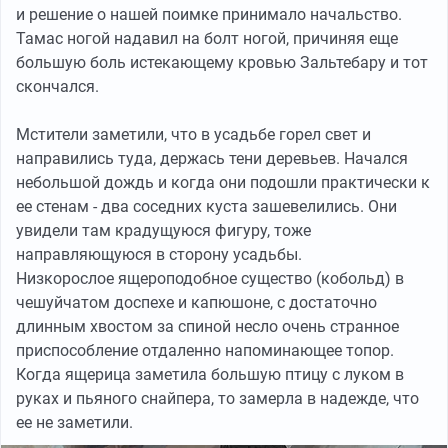
и решение о нашей поимке принимало начальство.
Тамас ногой надавил на болт ногой, причиняя еще
большую боль истекающему кровью Зальтебару и тот
скончался.
Мстители заметили, что в усадьбе горел свет и
направились туда, держась тени деревьев. Начался
небольшой дождь и когда они подошли практически к
ее стенам - два соседних куста зашевелились. Они
увидели там крадущуюся фигуру, тоже
направляющуюся в сторону усадьбы.
Низкорослое ящероподобное существо (кобольд) в
чешуйчатом доспехе и капюшоне, с достаточно
длинным хвостом за спиной несло очень странное
приспособление отдаленно напоминающее топор.
Когда ящерица заметила большую птицу с луком в
руках и пьяного снайпера, то замерла в надежде, что
ее не заметили.