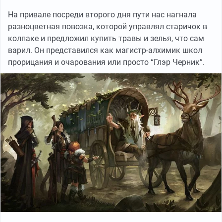
На привале посреди второго дня пути нас нагнала
разноцветная повозка, которой управлял старичок в
колпаке и предложил купить травы и зелья, что сам
варил. Он представился как магистр-алхимик школ
прорицания и очарования или просто “Глэр Черник”.