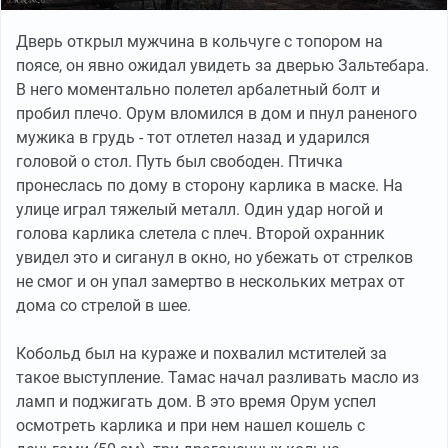
Дверь открыл мужчина в кольчуге с топором на
поясе, он явно ожидал увидеть за дверью Зальтебара.
В него моментально полетел арбалетный болт и
пробил плечо. Орум вломился в дом и пнул раненого
мужика в грудь - тот отлетел назад и ударился
головой о стол. Путь был свободен. Птичка
пронеслась по дому в сторону карлика в маске. На
улице играл тяжелый металл. Один удар ногой и
голова карлика слетела с плеч. Второй охранник
увидел это и сиганул в окно, но убежать от стрелков
не смог и он упал замертво в нескольких метрах от
дома со стрелой в шее.
Кобольд был на кураже и похвалил мстителей за
такое выступление. Тамас начал разливать масло из
ламп и поджигать дом. В это время Орум успел
осмотреть карлика и при нем нашел кошель с