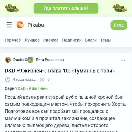
Где платят больше?
Pikabu
Вход
Горячее
Лучшее
Свежее
Подписки
Блоги
Темы
DaxterQ
Лига Ролевиков
D&D «9 жизней»: Глава 10: «Туманные топи»
4 года назад
0
Серия
D&D «9 жизней»
Росший возле реки старый дуб с пышной кроной был
самым подходящим местом, чтобы похоронить Хорта.
Подготовив всё как подобает мы прощались с
мальчиком и я прочитал заклинание, создающее
иллюзию пылающего дерева, листья которого