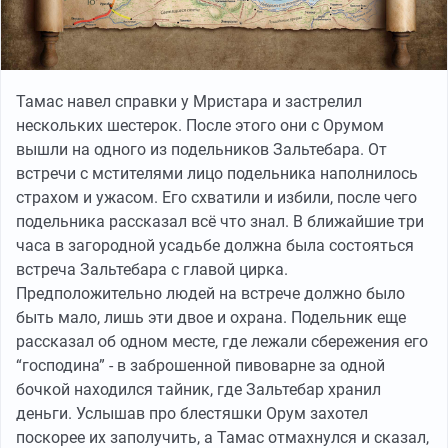
Тамас навел справки у Мристара и застрелил
нескольких шестерок. После этого они с Орумом
вышли на одного из подельников Зальтебара. От
встречи с мстителями лицо подельника наполнилось
страхом и ужасом. Его схватили и избили, после чего
подельника рассказал всё что знал. В ближайшие три
часа в загородной усадьбе должна была состояться
встреча Зальтебара с главой цирка.
Предположительно людей на встрече должно было
быть мало, лишь эти двое и охрана. Подельник еще
рассказал об одном месте, где лежали сбережения его
“господина” - в заброшенной пивоварне за одной
бочкой находился тайник, где Зальтебар хранил
деньги. Услышав про блестяшки Орум захотел
поскорее их заполучить, а Тамас отмахнулся и сказал,