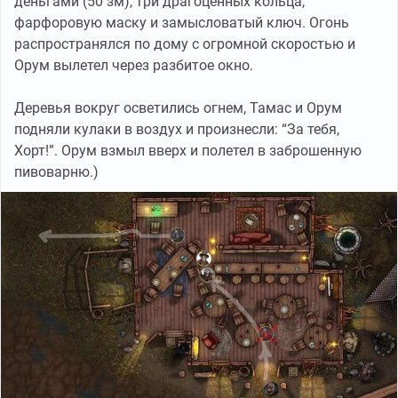
деньгами (50 зм), три драгоценных кольца,
фарфоровую маску и замысловатый ключ. Огонь
распространялся по дому с огромной скоростью и
Орум вылетел через разбитое окно.
Деревья вокруг осветились огнем, Тамас и Орум
подняли кулаки в воздух и произнесли: “За тебя,
Хорт!”. Орум взмыл вверх и полетел в заброшенную
пивоварню.)