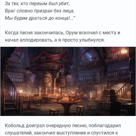
За тех, кто первым был убит,
Враг словно призрак без лица,
Мы будем драться до конца!...”
Когда песня закончилась, Орум вскочил с места и
начал аплодировать, а я просто улыбнулся.
Кобольд доиграл очередную песню, поблагодарил
слушателей, закончил выступление и спустился к