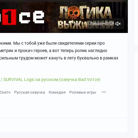
Пикабу
00:59
●
кими. Мы с тобой уже были свидетелями серии про
етрик и прокач героев, а вот теперь ролик наглядно
осильным трудом может кануть в лету буквально в рамках
 SURVIVAL Logic на русском (озвучка Bad Vo1ce)
Скетч
Русская озвучка
Комедия
Ролевые игры