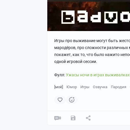
Игры про выживание могут быть жесто
мародёров, про сложности различных м
покажет, как то, что было нажито неп
одной игровой сессии.
Фулл:
Ужасы ночи в играх выживалках /
[моё]
Юмор
Игры
Озвучка
Пародия
0