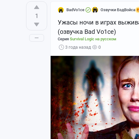
BadVo1ce
Озвучки БэдВойса
1
Ужасы ночи в играх выжива
(озвучка Bad Vo1ce)
Серия
Survival Logic на русском
3 года назад
0