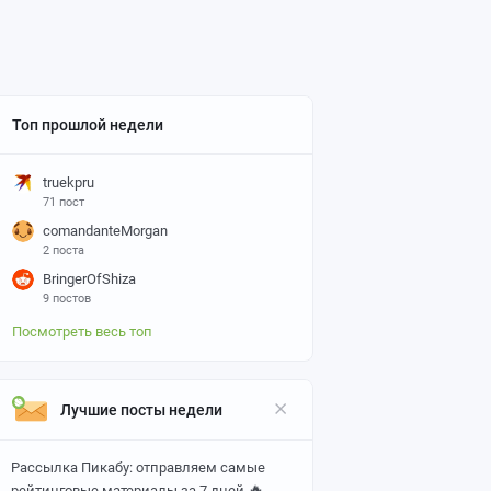
Топ прошлой недели
truekpru
71 пост
comandanteMorgan
2 поста
BringerOfShiza
9 постов
Посмотреть весь топ
Лучшие посты недели
Рассылка Пикабу: отправляем самые
🔥
рейтинговые материалы за 7 дней