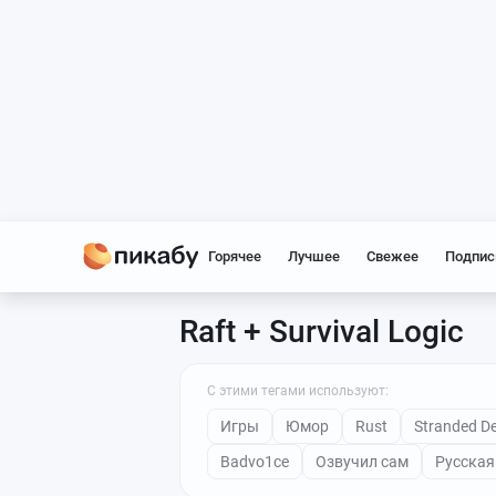
Горячее
Лучшее
Свежее
Подпис
Raft + Survival Logic
С этими тегами используют:
Игры
Юмор
Rust
Stranded D
Badvo1ce
Озвучил сам
Русская