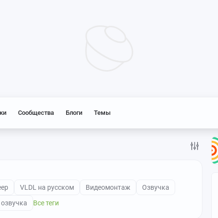
ки
Сообщества
Блоги
Темы
eep
VLDL на русском
Видеомонтаж
Озвучка
 озвучка
Все теги