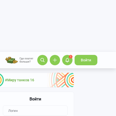
1
Войти
#Миру танков 16
Войти