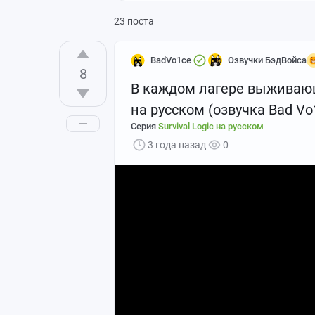
23 поста
BadVo1ce
Озвучки БэдВойса
8
В каждом лагере выживающи
на русском (озвучка Bad Vo
Серия
Survival Logic на русском
3 года назад
0