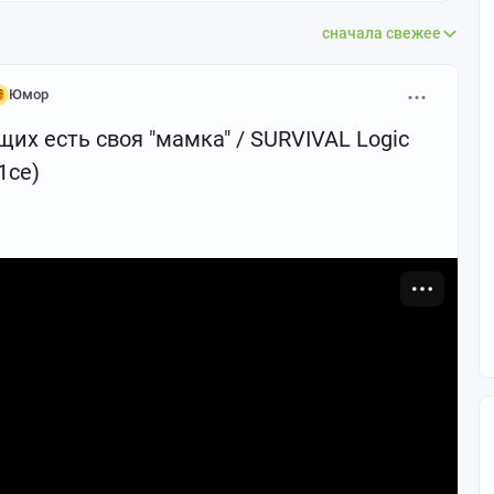
сначала свежее
Юмор
х есть своя "мамка" / SURVIVAL Logic
1ce)