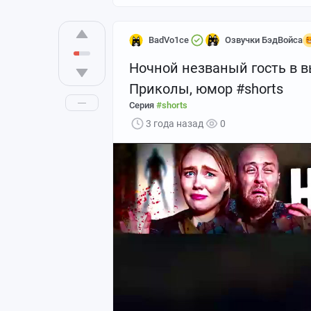
BadVo1ce
Озвучки БэдВойса
Ночной незваный гость в в
Приколы, юмор #shorts
Серия
#shorts
3 года назад
0