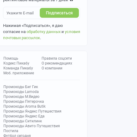
Подписаться
Нажимая «Подписаться», я даю
согласие на
обработку данных
и
условия
почтовых рассылок
.
Помощь
Правила соцсети
Кодекс Пикабу
О рекомендациях
Команда Пикабу
О компании
Моб. приложение
Промокоды Биг Гик
Промокоды Lamoda
Промокоды М.Видео
Промокоды Пятерочка
Промокоды Aroma Butik
Промокоды Яндекс Путешествия
Промокоды Яндекс Еда
Промокоды Ситилинк
Промокоды Авито Путешествия
Постила
Футбол сегодня