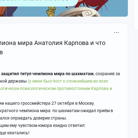
пиона мира Анатолия Карпова и что
в
 защитил титул чемпиона мира по шахматам
, сохранив за
тной державы
(у меня был пост о сложнейшем во всех
огически-психологическом противостоянии Карпова и
и нашего гроссмейстера 27 октября в Москву.
укратного чемпиона мира по шахматам ожидал приём в
рался оправдать доверие страны.
ущим ему чувством юмора ехидно ответил:
рдце хватались!