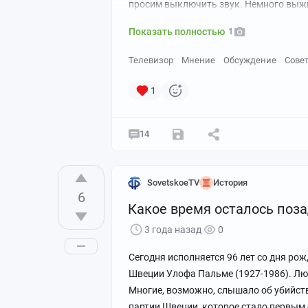
просим выключить звук. Немного выжи
Показать полностью
1
Телевизор
Мнение
Обсуждение
Сове
1
14
SovetskoeTV
История
6
Какое время осталось позад
3 года назад
0
Сегодня исполняется 96 лет со дня р
Швеции Улофа Пальме (1927-1986). Лю
Многие, возможно, слышало об убийст
партии Швеции, которое стало первым