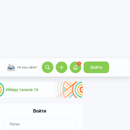
1
Войти
#Миру танков 16
Войти