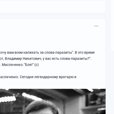
 хочу вам всем напихать за слова-паразиты". В это время
т, Владимир Никитович, у вас есть слова-паразиты?".
. Маслаченко: "Бля!" (с)
Маслаченко. Сегодня легендарному вратарю и