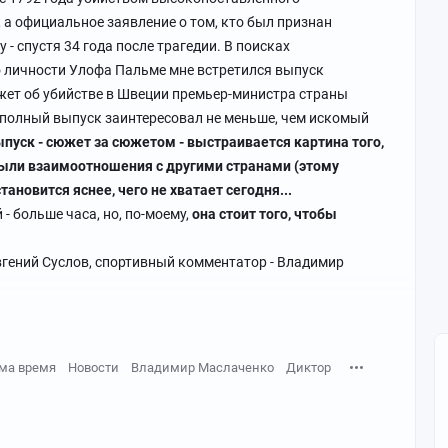
, а официальное заявление о том, кто был признан
 - спустя 34 года после трагедии. В поисках
 личности Улофа Пальме мне встретился выпуск
жет об убийстве в Швеции премьер-министра страны
но полный выпуск заинтересовал не меньше, чем искомый
пуск - сюжет за сюжетом - выстраивается картина того,
были взаимоотношения с другими странами (этому
тановится яснее, чего не хватает сегодня...
 больше часа, но, по-моему,
она стоит того, чтобы
вгений Суслов, спортивный комментатор - Владимир
ма время
Новости
Владимир Маслаченко
Диктор