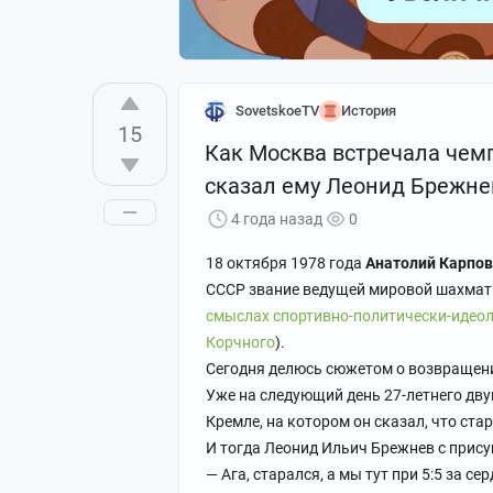
SovetskoeTV
История
15
Как Москва встречала чем
сказал ему Леонид Брежне
4 года назад
0
18 октября 1978 года
Анатолий Карпов
СССР звание ведущей мировой шахма
смыслах спортивно-политически-идеол
Корчного
).
Сегодня делюсь сюжетом о возвращени
Уже на следующий день 27-летнего дв
Кремле, на котором он сказал, что ста
И тогда Леонид Ильич Брежнев с прис
— Ага, старался, а мы тут при 5:5 за се