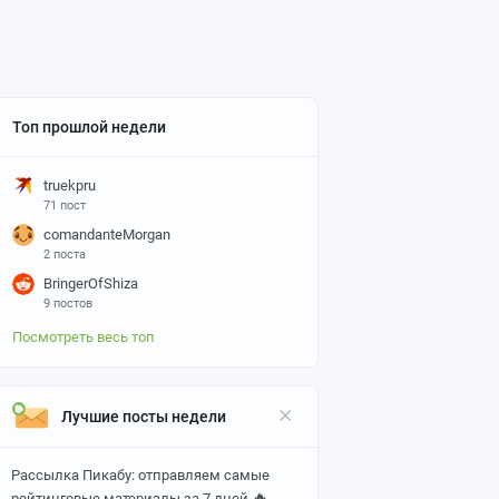
Топ прошлой недели
truekpru
71 пост
comandanteMorgan
2 поста
BringerOfShiza
9 постов
Посмотреть весь топ
Лучшие посты недели
Рассылка Пикабу: отправляем самые
🔥
рейтинговые материалы за 7 дней