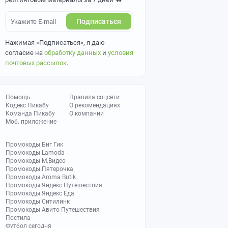
Подписаться
Нажимая «Подписаться», я даю
согласие на
обработку данных
и
условия
почтовых рассылок
.
Помощь
Правила соцсети
Кодекс Пикабу
О рекомендациях
Команда Пикабу
О компании
Моб. приложение
Промокоды Биг Гик
Промокоды Lamoda
Промокоды М.Видео
Промокоды Пятерочка
Промокоды Aroma Butik
Промокоды Яндекс Путешествия
Промокоды Яндекс Еда
Промокоды Ситилинк
Промокоды Авито Путешествия
Постила
Футбол сегодня