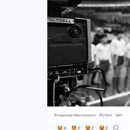
Владимир Маслаченко
Футбол
Мат
4
3
2
2