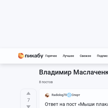
Горячее
Лучшее
Свежее
Подпис
Владимир Маслачен
8 постов
Radiolog70
Спорт
7
Ответ на пост «Мыши плак