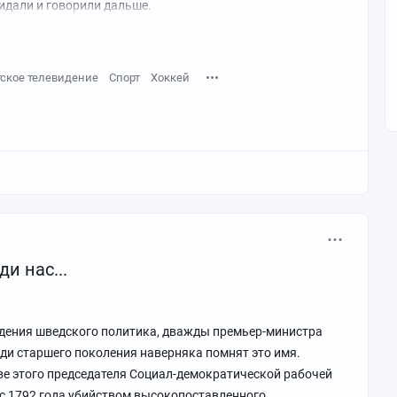
дали и говорили дальше.
тское телевидение
Спорт
Хоккей
и нас...
ождения шведского политика, дважды премьер-министра
ди старшего поколения наверняка помнят это имя.
ве этого председателя Социал-демократической рабочей
 с 1792 года убийством высокопоставленного