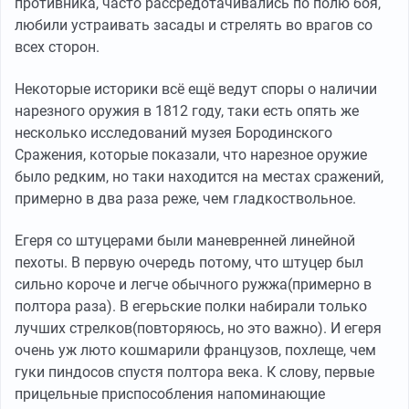
противника, часто рассредотачивались по полю боя,
любили устраивать засады и стрелять во врагов со
всех сторон.
Некоторые историки всё ещё ведут споры о наличии
нарезного оружия в 1812 году, таки есть опять же
несколько исследований музея Бородинского
Сражения, которые показали, что нарезное оружие
было редким, но таки находится на местах сражений,
примерно в два раза реже, чем гладкоствольное.
Егеря со штуцерами были маневренней линейной
пехоты. В первую очередь потому, что штуцер был
сильно короче и легче обычного ружжа(примерно в
полтора раза). В егерьские полки набирали только
лучших стрелков(повторяюсь, но это важно). И егеря
очень уж люто кошмарили французов, похлеще, чем
гуки пиндосов спустя полтора века. К слову, первые
прицельные приспособления напоминающие