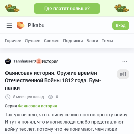
Где платят больше?
Pikabu
Вход
Горячее
Лучшее
Свежее
Подписки
Блоги
Темы
Tannhauser9
История
Фаянсовая история. Оружие времён
1
Отечественной Войны 1812 года. Бум-
палки
8 месяцев назад
0
Серия
Фаянсовая история
Так уж вышло, что я пишу серию постов про эту войну.
И тут я понял, что многие люди слабо представляют
войну тех лет, потому что не понимают, чем люди