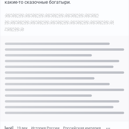
какие-то сказочные богатыри.
П.С. Крайне признателен за донаты. Так вы
показываете мне, что я пилю интересный контент.
Спасибо!
[моё]
19 век
История России
Российская империя