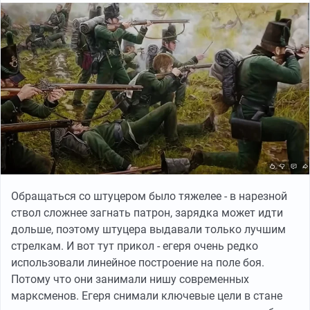
Обращаться со штуцером было тяжелее - в нарезной
ствол сложнее загнать патрон, зарядка может идти
дольше, поэтому штуцера выдавали только лучшим
стрелкам. И вот тут прикол - егеря очень редко
использовали линейное построение на поле боя.
Потому что они занимали нишу современных
марксменов. Егеря снимали ключевые цели в стане