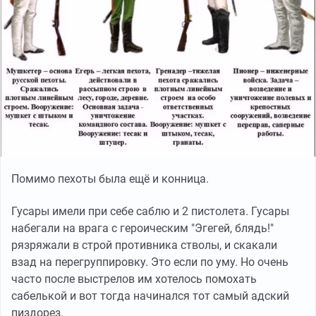
Помимо пехоты была ещё и конница.
Гусары имели при себе саблю и 2 пистолета. Гусары
набегали на врага с героическим "Эгегей, блядь!"
рязряжали в строй противника стволы, и скакали
взад на перегруппировку. Это если по уму. Но очень
часто после выстрелов им хотелось помохать
сабелькой и вот тогда начинался тот самый адский
пиздорез.