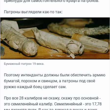
приблуды для самостоятельного крафта патронов.
Патроны выглядели как-то так:
Бумажный патрон 19 века.
Поэтому интенданты должны были обеспечить армию
бумагой, порохом и свинцом, а патроны под своё
ружжо каждый боец сделает сам.
Про все 28 калибров не скажу, скажу про основной -
это семиленейный калибр. Семилинейный - это 17,78
мм диаметр пули. Я как-то держал в руках и даже