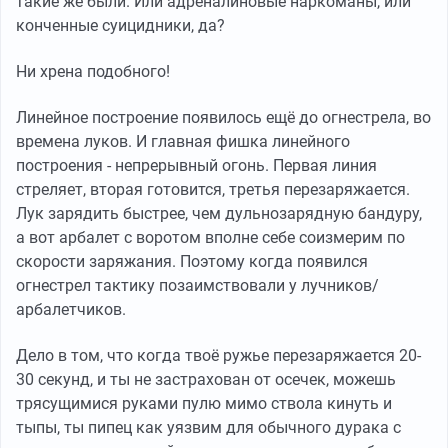
такие же были. Или адреналиновые наркоманы, или
конченные суицидники, да?
Ни хрена подобного!
Линейное построение появилось ещё до огнестрела, во
времена луков. И главная фишка линейного
построения - непрерывный огонь. Первая линия
стреляет, вторая готовится, третья перезаряжается.
Лук зарядить быстрее, чем дульнозарядную бандуру,
а вот арбалет с воротом вполне себе соизмерим по
скорости заряжания. Поэтому когда появился
огнестрел тактику позаимствовали у лучников/
арбалетчиков.
Дело в том, что когда твоё ружье перезаряжается 20-
30 секунд, и ты не застрахован от осечек, можешь
трясущимися руками пулю мимо ствола кинуть и
тыпы, ты пипец как уязвим для обычного дурака с