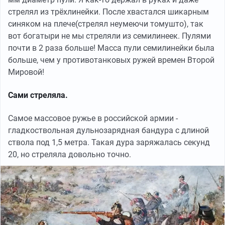
стрелял из трёхлинейки. После хвастался шикарным
синяком на плече(стрелял неумеючи томушто), так
вот богатыри не мы стреляли из семилинеек. Пулями
почти в 2 раза больше! Масса пули семилинейки была
больше, чем у противотанковых ружей времен Второй
Мировой!
Сами стреляла.
Самое массовое ружье в российской армии -
гладкоствольная дульнозарядная бандура с длиной
ствола под 1,5 метра. Такая дура заряжалась секунд
20, но стреляла довольно точно.