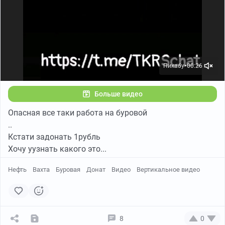
Пикабу
00:26
●
Больше видео
Опасная все таки работа на буровой
..
Кстати задонать 1рубль
Хочу уузнать какого это...
Нефть
Вахта
Буровая
Донат
Видео
Вертикальное видео
8
0