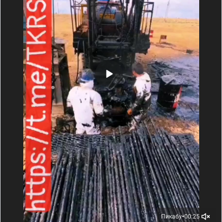
Пикабу
00:25
●