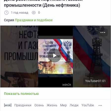
промышленности (День нефтяника)
1 год назад
0
Пикабу
00:17
●
Серия
Праздники и подобное
Больше видео
Видео короткое... Но какое есть... Честно просто целая
коллекция различных видео интересных связанных с
нефтянкой... Я точно знаю что есть те кому это
интересно...
Эх доната бы дождаться... Любого
YouTube
01:01
●
Показать полностью
[моё]
Праздники
Осень
Жизнь
Мир
Люди
YouTube