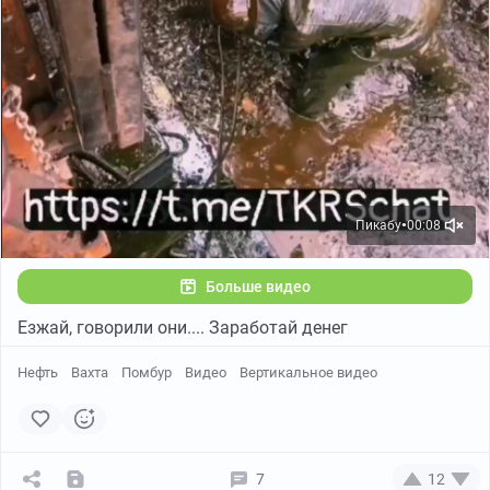
Пикабу
00:08
●
Больше видео
Езжай, говорили они.... Заработай денег
Нефть
Вахта
Помбур
Видео
Вертикальное видео
7
12