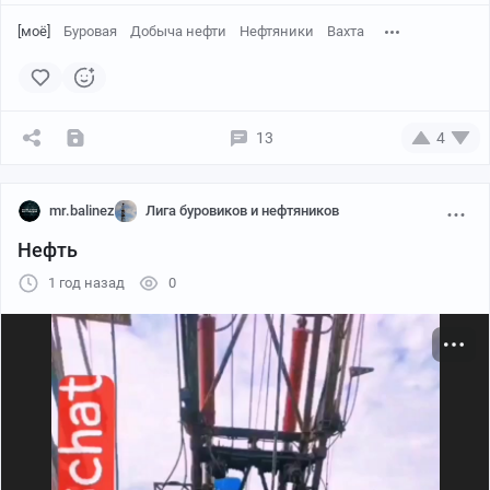
[моё]
Буровая
Добыча нефти
Нефтяники
Вахта
13
4
mr.balinez
Лига буровиков и нефтяников
Нефть
1 год назад
0
размер кулака - чуть больше 9см.
Или покрупнее видел кто? Данный экземпляр был
замечен на буровой.