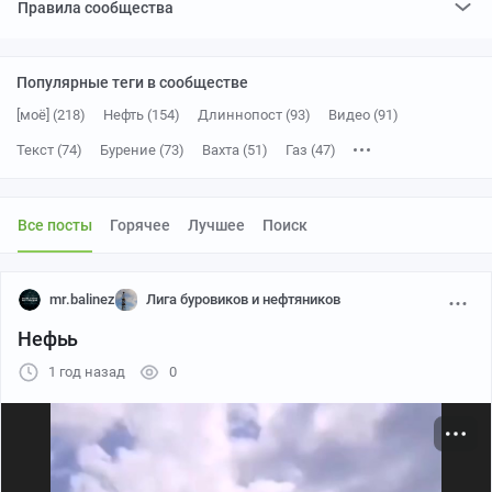
Правила сообщества
Популярные теги в сообществе
[моё] (218)
Нефть (154)
Длиннопост (93)
Видео (91)
Текст (74)
Бурение (73)
Вахта (51)
Газ (47)
Буровая (42)
Бурение скважин (32)
Вертикальное видео (31)
Энергетика (производство энергии) (29)
Добыча нефти (28)
Все посты
Горячее
Лучшее
Поиск
Нефтяники (27)
Север (21)
Промышленность (20)
Мат (19)
Скважина (18)
Производство (16)
Помбур (16)
mr.balinez
Лига буровиков и нефтяников
Инженер (15)
Экономика (15)
Вахтовики (15)
Завод (14)
Нефьь
Морское бурение (12)
YouTube (11)
Ответ на пост (11)
1 год назад
0
Газпром (10)
Авария (10)
Легко Ли добыть нефть (10)
Нефтяная промышленность (10)
Технологии (9)
Юмор (9)
Геология (9)
Шельф (9)
Энергия (8)
Катастрофа (8)