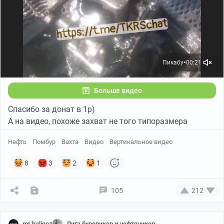
Пикабу
00:21
●
Больше видео
Спасибо за донат в 1р)
А на видео, похоже захват не того типоразмера
Нефть
Помбур
Вахта
Видео
Вертикальное видео
8
3
2
1
105
212
mr.balinez
Лига буровиков и нефтяников