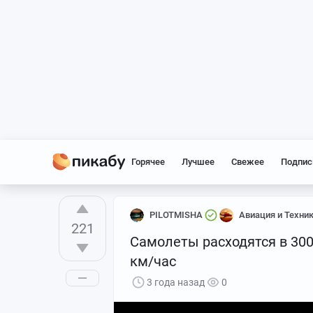
Горячее
Лучшее
Свежее
Подпис
PILOTMISHA
Авиация и Техни
221
Самолеты расходятся в 300 
км/час
3 года назад
0