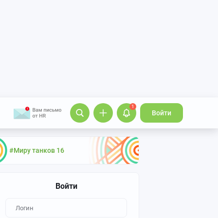
1
Войти
#Миру танков 16
Войти