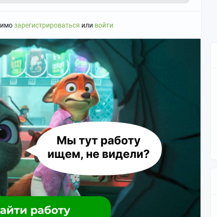
димо
зарегистрироваться
или
войти