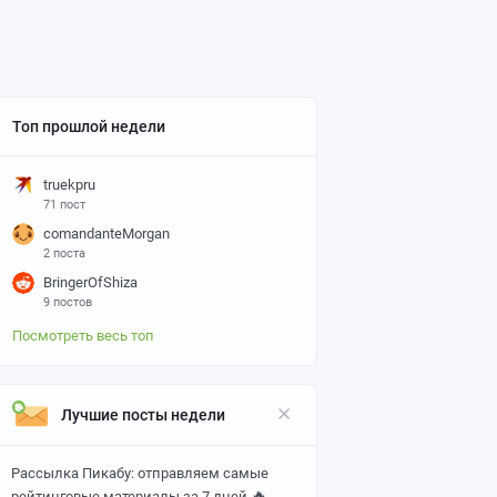
Топ прошлой недели
truekpru
71 пост
comandanteMorgan
2 поста
BringerOfShiza
9 постов
Посмотреть весь топ
Лучшие посты недели
Рассылка Пикабу: отправляем самые
🔥
рейтинговые материалы за 7 дней