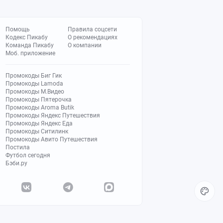
Помощь
Правила соцсети
Кодекс Пикабу
О рекомендациях
Команда Пикабу
О компании
Моб. приложение
Промокоды Биг Гик
Промокоды Lamoda
Промокоды М.Видео
Промокоды Пятерочка
Промокоды Aroma Butik
Промокоды Яндекс Путешествия
Промокоды Яндекс Еда
Промокоды Ситилинк
Промокоды Авито Путешествия
Постила
Футбол сегодня
Бэби.ру